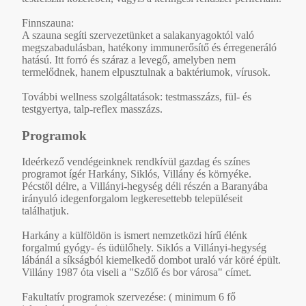
Finnszauna:
A szauna segíti szervezetünket a salakanyagoktól való
megszabadulásban, hatékony immunerősítő és érregeneráló
hatású. Itt forró és száraz a levegő, amelyben nem
termelődnek, hanem elpusztulnak a baktériumok, vírusok.
További wellness szolgáltatások: testmasszázs, fül- és
testgyertya, talp-reflex masszázs.
Programok
Ideérkező vendégeinknek rendkívül gazdag és színes
programot ígér Harkány, Siklós, Villány és környéke.
Pécstől délre, a Villányi-hegység déli részén a Baranyába
irányuló idegenforgalom legkeresettebb településeit
találhatjuk.
Harkány a külföldön is ismert nemzetközi hírű élénk
forgalmú gyógy- és üdülőhely. Siklós a Villányi-hegység
lábánál a síkságból kiemelkedő dombot uraló vár köré épült.
Villány 1987 óta viseli a "Szőlő és bor városa" címet.
Fakultatív programok szervezése: ( minimum 6 fő