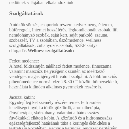
nedüinek világában elkalandozniuk.
Szolgáltatások
Autókölcsönzés, csoportok részére kedvezmény, étterem,
büféreggeli, Internet hozzáférés, légkondicionált szobák, lift,
nemdohányzó szobák, saját kert, saját parkoló, szauna,
szobaszéf, TV a szobában, úszómedence, wellness
szolgáltatások, zuhanyozós szobák, SZÉP kártya
elfogadás.
Wellness szolgáltatások:
Fedett medence:
A hotel földszintjén található fedett medence, finnszauna
valamint masszázs-helyiségeink szintén az ideérkező
vendégek magas igényeit hivatott szolgálni. A többfunkciós
pihenőmedence normál vize 28-30 C° közötti hőmérsékletű,
használata kitűnően alkalmas gyermekek részére is.
Jacuzzi kabin:
Egyidejűleg két személy részére remek felfrissülési
lehetőséget nyújt a török gőzfürdő, aromatherápia,
fénytherápia, skótzuhany, valamint a hátmasszázs
fúvókákkal ellátott kabin. A gőzfürdő és a hidromasszázs
egészségfejlesztő hatásának titka a keringés élénkítése a
testfelszín közelében, vagyis a keringési rendszer perifériáin.