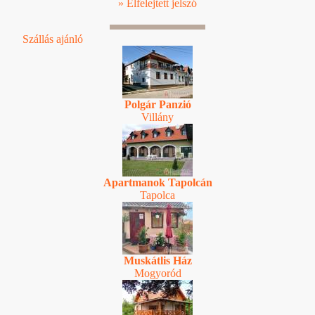
» Elfelejtett jelszó
Szállás ajánló
Polgár Panzió
Villány
Apartmanok Tapolcán
Tapolca
Muskátlis Ház
Mogyoród