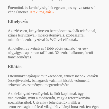
Éttermünk és kerthelyiségünk egésznapos nyitva tartással
várja Önöket.
Árak, foglalás »
Elhelyezés
Az ízlésesen, kényelmesen berendezett szobák telefonnal,
színes televízióval (mozicsatornával), szobaszéffel,
minibárral, zuhanyzóval és WC-vel ellátottak.
A hotelben 33 kétágyas ( több pótágyazható ) és egy
négyágyas apartman található. 32 szoba balkonos, kettő
franciaerkélyes.
Ellátás
Éttermünket ajánljuk munkaebédek, születésnapok, családi
összejövetelek, ballagások valamint kisebb volumenű
színvonalas események megrendezésére.
Az idelátogató vendégeink ízelítőt kaphatnak úgy a
tradicionális, mint a mediterrán, vagy a reformkonyha
specialitásaiból. Ugyanígy lehetőségük nyílik a
szomszédságban fekvő világhírű villányi borászok fenséges