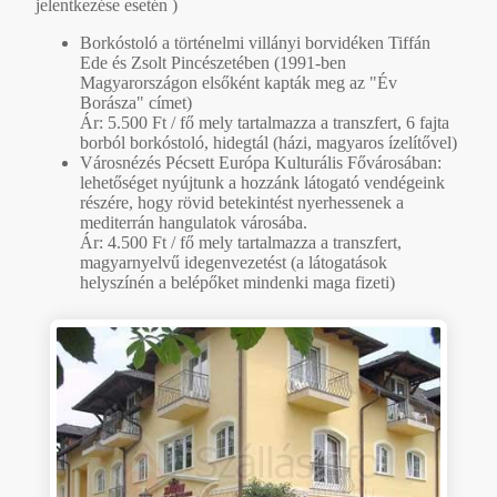
jelentkezése esetén )
Borkóstoló a történelmi villányi borvidéken Tiffán
Ede és Zsolt Pincészetében (1991-ben
Magyarországon elsőként kapták meg az "Év
Borásza" címet)
Ár: 5.500 Ft / fő mely tartalmazza a transzfert, 6 fajta
borból borkóstoló, hidegtál (házi, magyaros ízelítővel)
Városnézés Pécsett Európa Kulturális Fővárosában:
lehetőséget nyújtunk a hozzánk látogató vendégeink
részére, hogy rövid betekintést nyerhessenek a
mediterrán hangulatok városába.
Ár: 4.500 Ft / fő mely tartalmazza a transzfert,
magyarnyelvű idegenvezetést (a látogatások
helyszínén a belépőket mindenki maga fizeti)