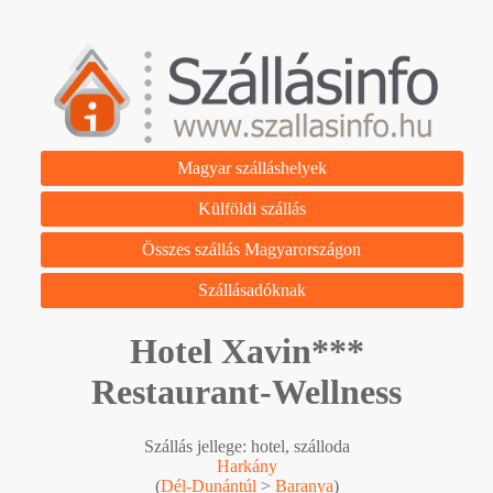
Magyar szálláshelyek
Külföldi szállás
Összes szállás Magyarországon
Szállásadóknak
Hotel Xavin***
Restaurant-Wellness
Szállás jellege: hotel, szálloda
Harkány
(
Dél-Dunántúl
>
Baranya
)