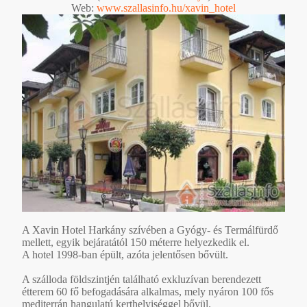
Web:
www.szallasinfo.hu/xavin_hotel
A Xavin Hotel Harkány szívében a Gyógy- és Termálfürdő
mellett, egyik bejáratától 150 méterre helyezkedik el.
A hotel 1998-ban épült, azóta jelentősen bővült.
A szálloda földszintjén található exkluzívan berendezett
étterem 60 fő befogadására alkalmas, mely nyáron 100 fős
mediterrán hangulatú kerthelyiséggel bővül.