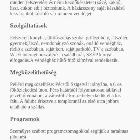
minden felszerelést és némi kezdőkészletet (kávé, kakaó,
liszt, cukor, stb.) biztosítunk. A háziasszony saját készítésű
lekvárjaiból kóstoló vár minden vendéget.
Szolgáltatások
Felszerelt konyha, fürdőszobás szoba, grillezőhely, játszótér,
gyermekjátszó, nemdohányzó szobák, önálló vendégház,
rádió a szobában, saját kert, saját parkoló, TV a szobában,
Wi-Fi internet hozzáférés, családbarát, SZÉP kártya
elfogadás.A vendégház hűtő-fűtő klímával rendelkezik.
Megközelíthetőség
Pellérd megközelítése: Pécstől Szigetvár irányába, a 6-os
főközlekedési úton, Pécs határától folyamatosan táblával
jelzett útvonalon, a várostól 7 km-re helyezkedik el a kis
falu. A faluba érkezve a templomnál az első utca jobbra
található a szállás.
Programok
Személyre szabott programcsomagokkal segítjük a tartalmas
pihenést.