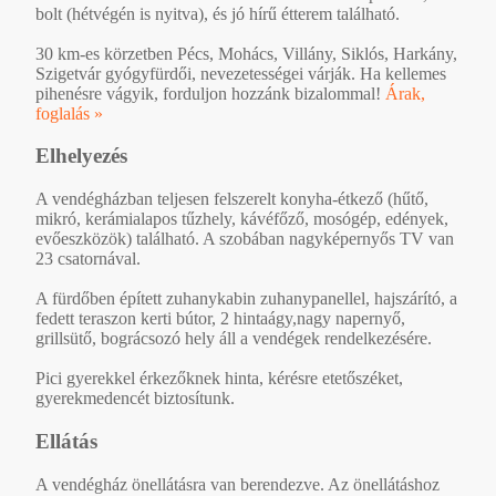
bolt (hétvégén is nyitva), és jó hírű étterem található.
30 km-es körzetben Pécs, Mohács, Villány, Siklós, Harkány,
Szigetvár gyógyfürdői, nevezetességei várják. Ha kellemes
pihenésre vágyik, forduljon hozzánk bizalommal!
Árak,
foglalás »
Elhelyezés
A vendégházban teljesen felszerelt konyha-étkező (hűtő,
mikró, kerámialapos tűzhely, kávéfőző, mosógép, edények,
evőeszközök) található. A szobában nagyképernyős TV van
23 csatornával.
A fürdőben épített zuhanykabin zuhanypanellel, hajszárító, a
fedett teraszon kerti bútor, 2 hintaágy,nagy napernyő,
grillsütő, bográcsozó hely áll a vendégek rendelkezésére.
Pici gyerekkel érkezőknek hinta, kérésre etetőszéket,
gyerekmedencét biztosítunk.
Ellátás
A vendégház önellátásra van berendezve. Az önellátáshoz