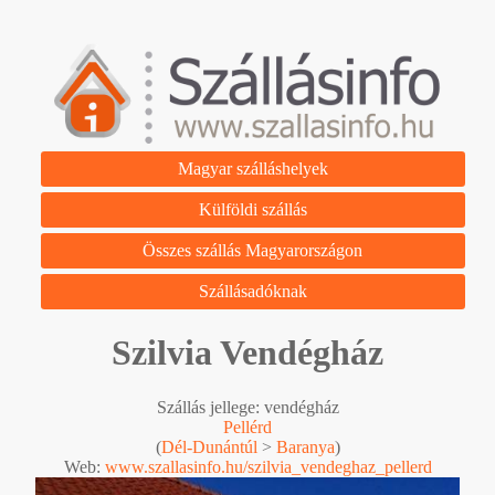
Magyar szálláshelyek
Külföldi szállás
Összes szállás Magyarországon
Szállásadóknak
Szilvia Vendégház
Szállás jellege: vendégház
Pellérd
(
Dél-Dunántúl
>
Baranya
)
Web:
www.szallasinfo.hu/szilvia_vendeghaz_pellerd