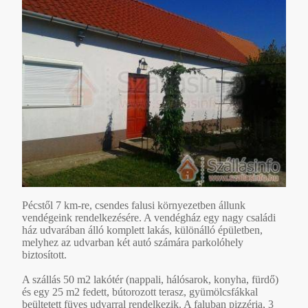
Pécstől 7 km-re, csendes falusi környezetben állunk
vendégeink rendelkezésére. A vendégház egy nagy családi
ház udvarában álló komplett lakás, különálló épületben,
melyhez az udvarban két autó számára parkolóhely
biztosított.
A szállás 50 m2 lakótér (nappali, hálósarok, konyha, fürdő)
és egy 25 m2 fedett, bútorozott terasz, gyümölcsfákkal
beültetett füves udvarral rendelkezik. A faluban pizzéria, 3