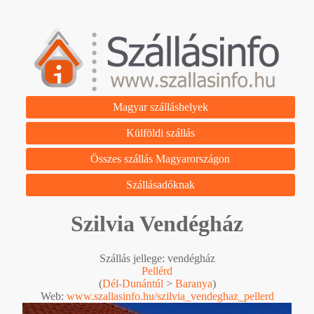
Magyar szálláshelyek
Külföldi szállás
Összes szállás Magyarországon
Szállásadóknak
Szilvia Vendégház
Szállás jellege: vendégház
Pellérd
(
Dél-Dunántúl
>
Baranya
)
Web:
www.szallasinfo.hu/szilvia_vendeghaz_pellerd