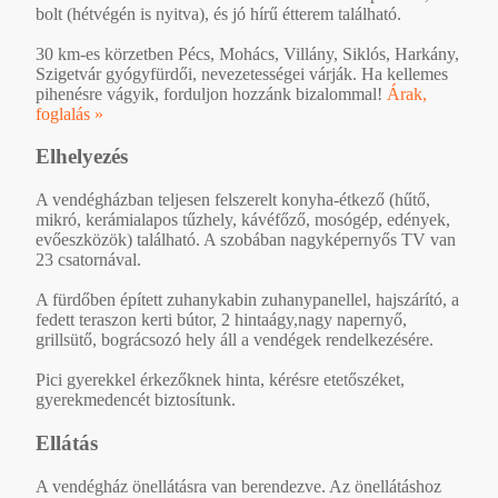
bolt (hétvégén is nyitva), és jó hírű étterem található.
30 km-es körzetben Pécs, Mohács, Villány, Siklós, Harkány,
Szigetvár gyógyfürdői, nevezetességei várják. Ha kellemes
pihenésre vágyik, forduljon hozzánk bizalommal!
Árak,
foglalás »
Elhelyezés
A vendégházban teljesen felszerelt konyha-étkező (hűtő,
mikró, kerámialapos tűzhely, kávéfőző, mosógép, edények,
evőeszközök) található. A szobában nagyképernyős TV van
23 csatornával.
A fürdőben épített zuhanykabin zuhanypanellel, hajszárító, a
fedett teraszon kerti bútor, 2 hintaágy,nagy napernyő,
grillsütő, bográcsozó hely áll a vendégek rendelkezésére.
Pici gyerekkel érkezőknek hinta, kérésre etetőszéket,
gyerekmedencét biztosítunk.
Ellátás
A vendégház önellátásra van berendezve. Az önellátáshoz