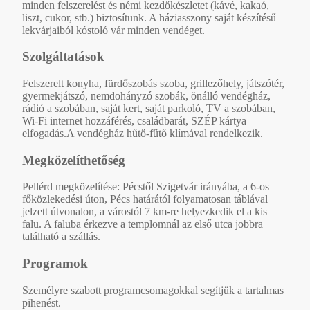
minden felszerelést és némi kezdőkészletet (kávé, kakaó,
liszt, cukor, stb.) biztosítunk. A háziasszony saját készítésű
lekvárjaiból kóstoló vár minden vendéget.
Szolgáltatások
Felszerelt konyha, fürdőszobás szoba, grillezőhely, játszótér,
gyermekjátszó, nemdohányzó szobák, önálló vendégház,
rádió a szobában, saját kert, saját parkoló, TV a szobában,
Wi-Fi internet hozzáférés, családbarát, SZÉP kártya
elfogadás.A vendégház hűtő-fűtő klímával rendelkezik.
Megközelíthetőség
Pellérd megközelítése: Pécstől Szigetvár irányába, a 6-os
főközlekedési úton, Pécs határától folyamatosan táblával
jelzett útvonalon, a várostól 7 km-re helyezkedik el a kis
falu. A faluba érkezve a templomnál az első utca jobbra
található a szállás.
Programok
Személyre szabott programcsomagokkal segítjük a tartalmas
pihenést.