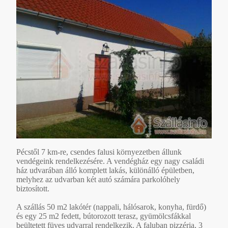
Pécstől 7 km-re, csendes falusi környezetben állunk
vendégeink rendelkezésére. A vendégház egy nagy családi
ház udvarában álló komplett lakás, különálló épületben,
melyhez az udvarban két autó számára parkolóhely
biztosított.
A szállás 50 m2 lakótér (nappali, hálósarok, konyha, fürdő)
és egy 25 m2 fedett, bútorozott terasz, gyümölcsfákkal
beültetett füves udvarral rendelkezik. A faluban pizzéria, 3