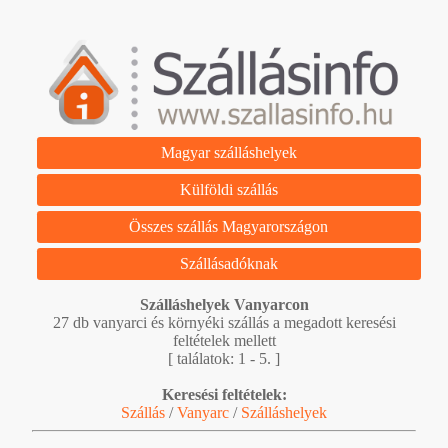
Magyar szálláshelyek
Külföldi szállás
Összes szállás Magyarországon
Szállásadóknak
Szálláshelyek Vanyarcon
27 db vanyarci és környéki szállás a megadott keresési
feltételek mellett
[ találatok: 1 - 5. ]
Keresési feltételek:
Szállás
/
Vanyarc
/
Szálláshelyek