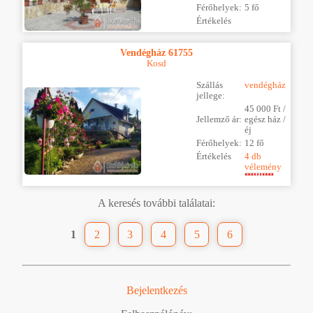
Férőhelyek:
5 fő
Értékelés
Vendégház 61755
Kosd
Szállás
vendégház
jellege:
45 000 Ft /
Jellemző ár:
egész ház /
éj
Férőhelyek:
12 fő
Értékelés
4 db
vélemény
A keresés további találatai:
1
2
3
4
5
6
Bejelentkezés