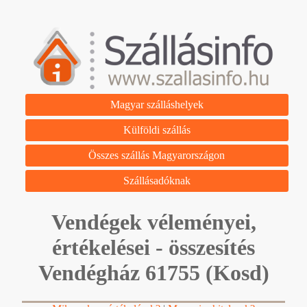
Magyar szálláshelyek
Külföldi szállás
Összes szállás Magyarországon
Szállásadóknak
Vendégek véleményei,
értékelései - összesítés
Vendégház 61755 (Kosd)