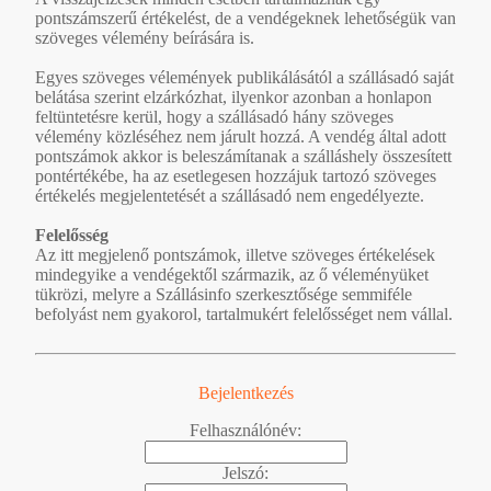
pontszámszerű értékelést, de a vendégeknek lehetőségük van
szöveges vélemény beírására is.
Egyes szöveges vélemények publikálásától a szállásadó saját
belátása szerint elzárkózhat, ilyenkor azonban a honlapon
feltüntetésre kerül, hogy a szállásadó hány szöveges
vélemény közléséhez nem járult hozzá. A vendég által adott
pontszámok akkor is beleszámítanak a szálláshely összesített
pontértékébe, ha az esetlegesen hozzájuk tartozó szöveges
értékelés megjelentetését a szállásadó nem engedélyezte.
Felelősség
Az itt megjelenő pontszámok, illetve szöveges értékelések
mindegyike a vendégektől származik, az ő véleményüket
tükrözi, melyre a Szállásinfo szerkesztősége semmiféle
befolyást nem gyakorol, tartalmukért felelősséget nem vállal.
Bejelentkezés
Felhasználónév:
Jelszó: