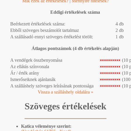
Mik ezek az értékelések?
|
Mennyire hitelesek?
Eddigi értékelések száma
Beérkezett értékelések száma:
4 db
Ebből szöveges beszámolót tartalmaz
2 db
A szállásadó ennyi szöveges értékelést törölt:
1 db
Átlagos pontszámok (4 db értékelés alapján)
A vendégek összbenyomása
(10 
Az ellátás színvonala
(10 
Ár / érték arány
(10 
Ismerőseiknek ajánlanák
(100
A szálláshely szöveges leírásának pontossága
(10 
Vissza a szálláshely oldalára »
Szöveges értékelések
Katica véleménye szerint: