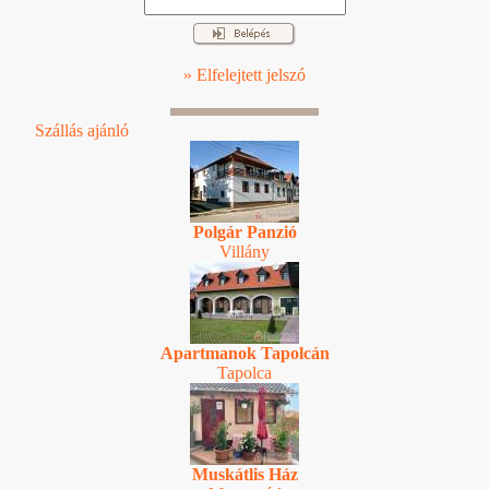
» Elfelejtett jelszó
Szállás ajánló
Polgár Panzió
Villány
Apartmanok Tapolcán
Tapolca
Muskátlis Ház