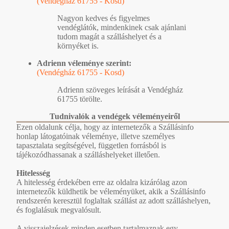
(Vendégház 61755 - Kosd)
Nagyon kedves és figyelmes
vendéglátók, mindenkinek csak ajánlani
tudom magát a szálláshelyet és a
környéket is.
Adrienn véleménye szerint:
(Vendégház 61755 - Kosd)
Adrienn szöveges leírását a Vendégház
61755 törölte.
Tudnivalók a vendégek véleményeiről
Ezen oldalunk célja, hogy az internetezők a Szállásinfo
honlap látogatóinak véleménye, illetve személyes
tapasztalata segítségével, független forrásból is
tájékozódhassanak a szálláshelyeket illetően.
Hitelesség
A hitelesség érdekében erre az oldalra kizárólag azon
internetezők küldhetik be véleményüket, akik a Szállásinfo
rendszerén keresztül foglaltak szállást az adott szálláshelyen,
és foglalásuk megvalósult.
A visszajelzések minden esetben tartalmaznak egy