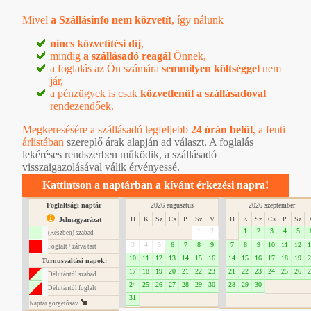
Mivel
a Szállásinfo nem közvetít
, így nálunk
nincs közvetítési díj
,
mindig
a szállásadó reagál
Önnek,
a foglalás az Ön számára
semmilyen költséggel
nem
jár,
a pénzügyek is csak
közvetlenül a szállásadóval
rendezendőek.
Megkeresésére a szállásadó legfeljebb
24 órán belül
, a
fenti
árlistában
szereplő árak alapján ad választ. A foglalás
lekéréses rendszerben működik, a szállásadó
visszaigazolásával válik érvényessé.
Kattintson a naptárban a kívánt érkezési napra!
Foglaltsági naptár
2026 augusztus
2026 szeptember
H
K
Sz
Cs
P
Sz
V
H
K
Sz
Cs
P
Sz
Jelmagyarázat
1
2
1
2
3
4
5
(Részben) szabad
3
4
5
6
7
8
9
7
8
9
10
11
12
1
Foglalt / zárva tart
10
11
12
13
14
15
16
14
15
16
17
18
19
2
Turnusváltási napok:
17
18
19
20
21
22
23
21
22
23
24
25
26
2
Délutántól szabad
24
25
26
27
28
29
30
28
29
30
Délutántól foglalt
31
Naptár görgetôsáv