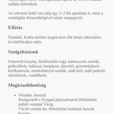
szállást biztosítani.
Az udvaron belül van még egy 2+2 fős apartman is, mely a
vendégház felszereltségével szinte megegyező.
Ellátás
Önellátó. Külön kérésre bográcsban főtt ételek elkészítése,
és kürtőskalács sütés.
Szolgáltatások
Felszerelt konyha, fürdőszobás vagy zuhanyozós szobák,
grillezőhely, halászat, horgászat, játszótér, gyermekjátszó,
kerékpározás, nemdohányzó szobák, saját kert, saját parkoló,
sátorhelyek, családbarát.
Megközelíthetőség
Vonattal, busszal:
Budapestről a Nyugati pályaudvarról félóránként
induló vonattal Vácig.
Vácról szintén kb. félóránként indulnak buszok
Kosdra.