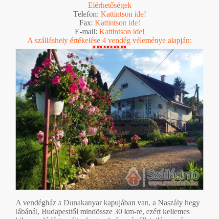
Elérhetőségek
Telefon:
Kattintson ide!
Fax:
Kattintson ide!
E-mail:
Kattintson ide!
A szálláshely értékelése 4 vendég véleménye alapján:
A vendégház a Dunakanyar kapujában van, a Naszály hegy
lábánál, Budapesttől mindössze 30 km-re, ezért kellemes