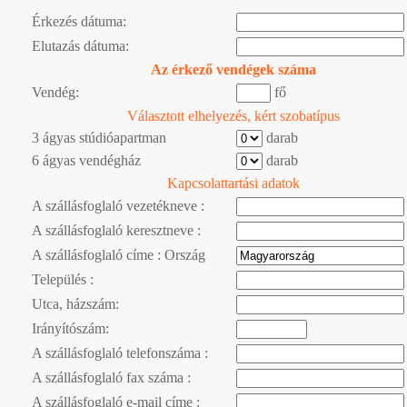
Érkezés dátuma:
Elutazás dátuma:
Az érkező vendégek száma
Vendég:
fő
Választott elhelyezés, kért szobatípus
3 ágyas stúdióapartman
darab
6 ágyas vendégház
darab
Kapcsolattartási adatok
A szállásfoglaló vezetékneve :
A szállásfoglaló keresztneve :
A szállásfoglaló címe : Ország
Település :
Utca, házszám:
Irányítószám:
A szállásfoglaló telefonszáma :
A szállásfoglaló fax száma :
A szállásfoglaló e-mail címe :