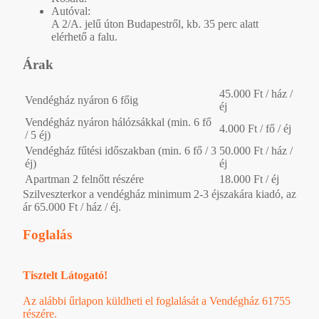
Autóval:
A 2/A. jelű úton Budapestről, kb. 35 perc alatt
elérhető a falu.
Árak
45.000 Ft / ház /
Vendégház nyáron 6 főig
éj
Vendégház nyáron hálózsákkal (min. 6 fő
4.000 Ft / fő / éj
/ 5 éj)
Vendégház fűtési időszakban (min. 6 fő / 3
50.000 Ft / ház /
éj)
éj
Apartman 2 felnőtt részére
18.000 Ft / éj
Szilveszterkor a vendégház minimum 2-3 éjszakára kiadó, az
ár 65.000 Ft / ház / éj.
Foglalás
Tisztelt Látogató!
Az alábbi űrlapon küldheti el foglalását a Vendégház 61755
részére.