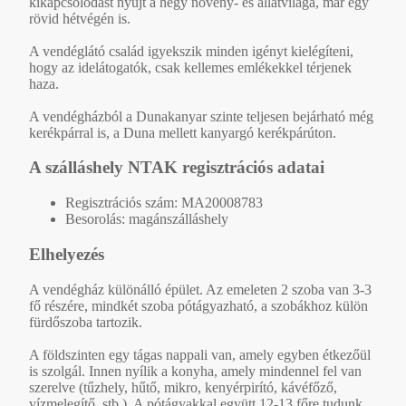
kikapcsolódást nyújt a hegy növény- és állatvilága, már egy
rövid hétvégén is.
A vendéglátó család igyekszik minden igényt kielégíteni,
hogy az idelátogatók, csak kellemes emlékekkel térjenek
haza.
A vendégházból a Dunakanyar szinte teljesen bejárható még
kerékpárral is, a Duna mellett kanyargó kerékpárúton.
A szálláshely NTAK regisztrációs adatai
Regisztrációs szám: MA20008783
Besorolás: magánszálláshely
Elhelyezés
A vendégház különálló épület. Az emeleten 2 szoba van 3-3
fő részére, mindkét szoba pótágyazható, a szobákhoz külön
fürdőszoba tartozik.
A földszinten egy tágas nappali van, amely egyben étkezőül
is szolgál. Innen nyílik a konyha, amely mindennel fel van
szerelve (tűzhely, hűtő, mikro, kenyérpirító, kávéfőző,
vízmelegítő, stb.). A pótágyakkal együtt 12-13 főre tudunk