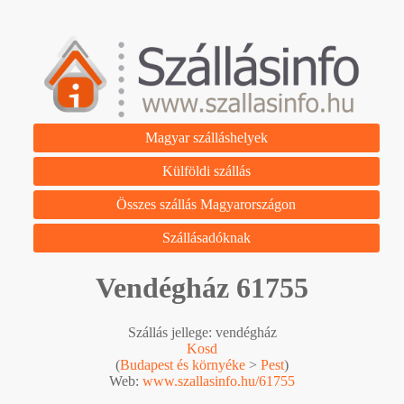
Magyar szálláshelyek
Külföldi szállás
Összes szállás Magyarországon
Szállásadóknak
Vendégház 61755
Szállás jellege: vendégház
Kosd
(
Budapest és környéke
>
Pest
)
Web:
www.szallasinfo.hu/61755