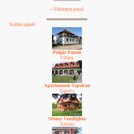
» Elfelejtett jelszó
Szállás ajánló
Polgár Panzió
Villány
Apartmanok Tapolcán
Tapolca
Sétány Vendégház
Alsóörs