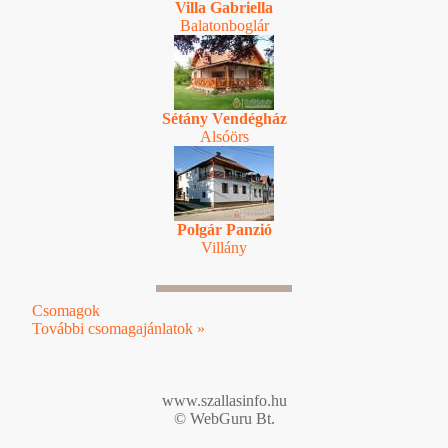
Villa Gabriella
Balatonboglár
Sétány Vendégház
Alsóörs
Polgár Panzió
Villány
Csomagok
További csomagajánlatok »
www.szallasinfo.hu
© WebGuru Bt.