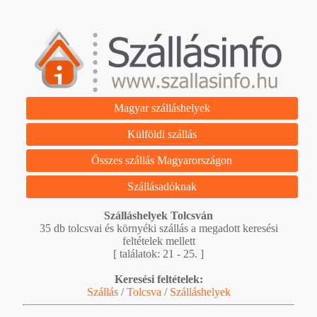
Magyar szálláshelyek
Külföldi szállás
Összes szállás Magyarországon
Szállásadóknak
Szálláshelyek Tolcsván
35 db tolcsvai és környéki szállás a megadott keresési
feltételek mellett
[ találatok: 21 - 25. ]
Keresési feltételek:
Szállás
/
Tolcsva
/
Szálláshelyek