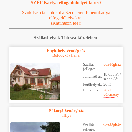
SZÉP Kártya elfogadóhelyet keres?
Szűkítse a találatokat a Széchenyi Pihenőkártya
elfogadóhelyekre!
(Kattintson ide!)
Szálláshelyek Tolcsva közelében:
Enyh-hely Vendégház
Boldogkőváralja
Szállás
vendégház
jellege:
19 050 Ft /
Jellemző ár:
szoba / éj
Férőhelyek:
20 fő
Értékelés
28 db
vélemény
Pillangó Vendégház
Tállya
Szállás
vendégház
jellege: