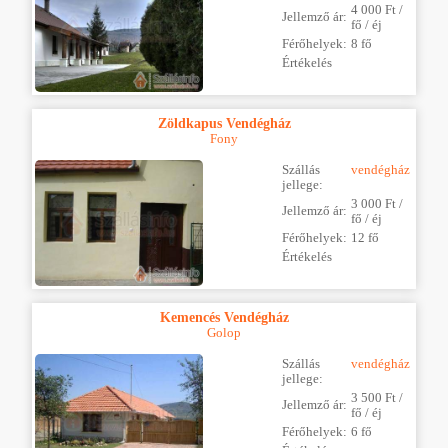
4 000 Ft /
Jellemző ár:
fő / éj
Férőhelyek:
8 fő
Értékelés
Zöldkapus Vendégház
Fony
Szállás
vendégház
jellege:
3 000 Ft /
Jellemző ár:
fő / éj
Férőhelyek:
12 fő
Értékelés
Kemencés Vendégház
Golop
Szállás
vendégház
jellege:
3 500 Ft /
Jellemző ár:
fő / éj
Férőhelyek:
6 fő