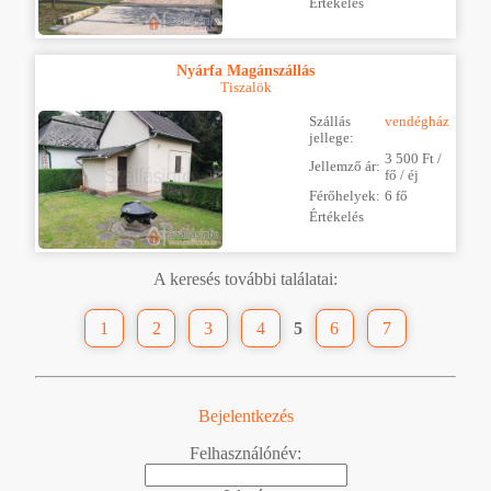
Értékelés
Nyárfa Magánszállás
Tiszalök
Szállás
vendégház
jellege:
3 500 Ft /
Jellemző ár:
fő / éj
Férőhelyek:
6 fő
Értékelés
A keresés további találatai:
1
2
3
4
5
6
7
Bejelentkezés
Felhasználónév: