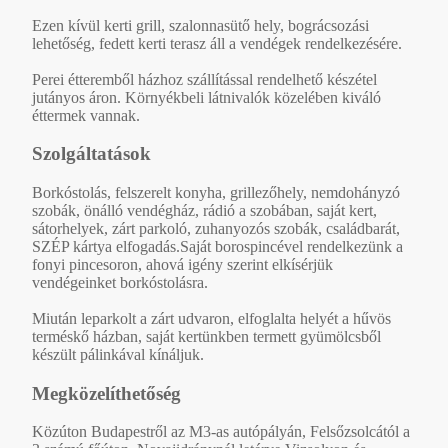
Ezen kívül kerti grill, szalonnasütő hely, bográcsozási
lehetőség, fedett kerti terasz áll a vendégek rendelkezésére.
Perei étteremből házhoz szállítással rendelhető készétel
jutányos áron. Környékbeli látnivalók közelében kiváló
éttermek vannak.
Szolgáltatások
Borkóstolás, felszerelt konyha, grillezőhely, nemdohányzó
szobák, önálló vendégház, rádió a szobában, saját kert,
sátorhelyek, zárt parkoló, zuhanyozós szobák, családbarát,
SZÉP kártya elfogadás.Saját borospincével rendelkezünk a
fonyi pincesoron, ahová igény szerint elkísérjük
vendégeinket borkóstolásra.
Miután leparkolt a zárt udvaron, elfoglalta helyét a hűvös
terméskő házban, saját kertünkben termett gyümölcsből
készült pálinkával kínáljuk.
Megközelíthetőség
Közúton Budapestről az M3-as autópályán, Felsőzsolcától a