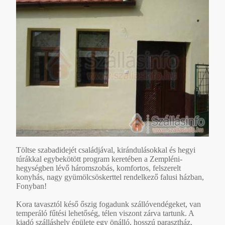
Töltse szabadidejét családjával, kirándulásokkal és hegyi
túrákkal egybekötött program keretében a Zempléni-
hegységben lévő háromszobás, komfortos, felszerelt
konyhás, nagy gyümölcsöskerttel rendelkező falusi házban,
Fonyban!
Kora tavasztól késő őszig fogadunk szállóvendégeket, van
temperáló fűtési lehetőség, télen viszont zárva tartunk. A
kiadó szálláshely épülete egy önálló, hosszú parasztház,