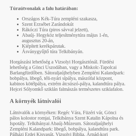
Túraútvonalak a falu határában:
Országos Kék-Túra zempléni szakasza,
Szent Erzsébet Zarándokút
Rákóczi Túra (piros sávval jelzett),
Abaúj- Hegyköz teljesítménytúra május 1-én,
augusztus 20-án,
Kiépített kerékpárutak.
Ásványgyűjtő túra Telkibányán.
Horgászási lehetőség a Vizsolyi Horgásztónál. Fürdési
lehetőség a Gönci Uszodában, vagy a Miskolc-Tapolcai
Barlangfürdőben. Sátoraljaújhelyben Zempléni Kalandpark:
bobpálya, libegő, téli-nyári sípálya, mászófal központ,
kabinos kötélpálya, extrém átcsúszó-pálya, kalandtúra pálya.
Hejcei Sólyomkő sziklán falmászás természetes sziklafalon.
A környék látnivalói
Látnivalók a környéken: Regéc Vára, Füzéri vár, Gönci
pálos kolostor romjai, Telkibánya Szent Katalin Kápolna és
Ispotály. Telkibányai Abaúj-Múzeum. Sátoraljaújhelyi
Zempléni Kalandpark: libegő, bobpálya, kalandtúra park.
Pálházi Erdei Kisvasút, Vizsolyi Biblia, Árpád-kori