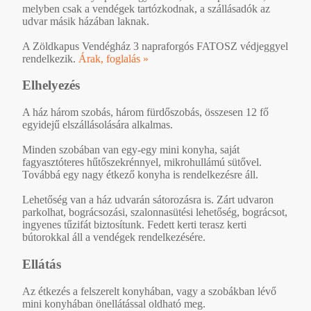
melyben csak a vendégek tartózkodnak, a szállásadók az
udvar másik házában laknak.
A Zöldkapus Vendégház 3 napraforgós FATOSZ védjeggyel
rendelkezik.
Árak, foglalás »
Elhelyezés
A ház három szobás, három fürdőszobás, összesen 12 fő
egyidejű elszállásolására alkalmas.
Minden szobában van egy-egy mini konyha, saját
fagyasztóteres hűtőszekrénnyel, mikrohullámú sütővel.
Továbbá egy nagy étkező konyha is rendelkezésre áll.
Lehetőség van a ház udvarán sátorozásra is. Zárt udvaron
parkolhat, bográcsozási, szalonnasütési lehetőség, bográcsot,
ingyenes tűzifát biztosítunk. Fedett kerti terasz kerti
bútorokkal áll a vendégek rendelkezésére.
Ellátás
Az étkezés a felszerelt konyhában, vagy a szobákban lévő
mini konyhában önellátással oldható meg.