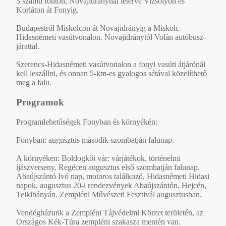
3 számú főúton, Novajidránynál letérve Vizsolyon és
Korláton át Fonyig.
Budapestről Miskolcon át Novajidrányig a Miskolc-
Hidasnémeti vasútvonalon. Novajidránytól Volán autóbusz-
járattal.
Szerencs-Hidasnémeti vasútvonalon a fonyi vasúti átjárónál
kell leszállni, és onnan 5-km-es gyalogos sétával közelíthető
meg a falu.
Programok
Programlehetőségek Fonyban és környékén:
Fonyban: augusztus második szombatján falunap.
A környéken: Boldogkői vár: várjátékok, történelmi
íjászverseny, Regécen augusztus első szombatján falunap.
Abaújszántó Ivó nap, motoros találkozó, Hidasnémeti Hidasi
napok, augusztus 20-i rendezvények Abaújszántón, Hejcén,
Telkibányán. Zempléni Művészeti Fesztivál augusztusban.
Vendégházunk a Zempléni Tájvédelmi Körzet területén, az
Országos Kék-Túra zempléni szakasza mentén van.