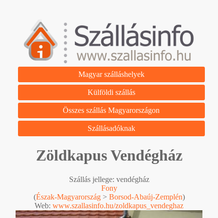
Magyar szálláshelyek
Külföldi szállás
Összes szállás Magyarországon
Szállásadóknak
Zöldkapus Vendégház
Szállás jellege: vendégház
Fony
(
Észak-Magyarország
>
Borsod-Abaúj-Zemplén
)
Web:
www.szallasinfo.hu/zoldkapus_vendeghaz