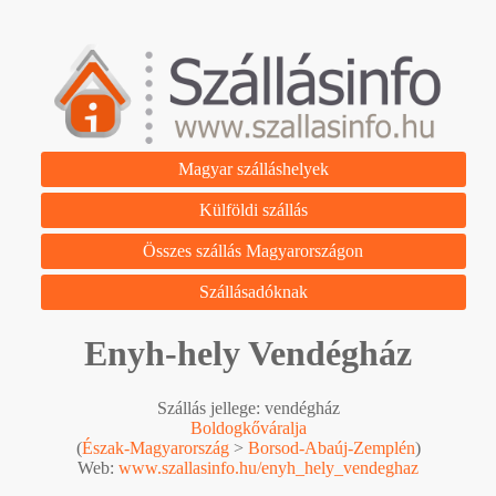
Magyar szálláshelyek
Külföldi szállás
Összes szállás Magyarországon
Szállásadóknak
Enyh-hely Vendégház
Szállás jellege: vendégház
Boldogkőváralja
(
Észak-Magyarország
>
Borsod-Abaúj-Zemplén
)
Web:
www.szallasinfo.hu/enyh_hely_vendeghaz