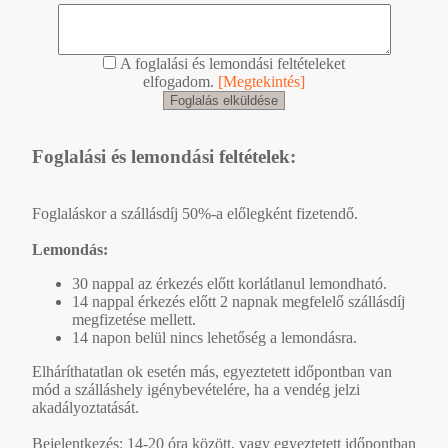
A foglalási és lemondási feltételeket
elfogadom.
[Megtekintés]
Foglalási és lemondási feltételek:
Foglaláskor a szállásdíj 50%-a előlegként fizetendő.
Lemondás:
30 nappal az érkezés előtt korlátlanul lemondható.
14 nappal érkezés előtt 2 napnak megfelelő szállásdíj
megfizetése mellett.
14 napon belül nincs lehetőség a lemondásra.
Elháríthatatlan ok esetén más, egyeztetett időpontban van
mód a szálláshely igénybevételére, ha a vendég jelzi
akadályoztatását.
Bejelentkezés: 14-20 óra között, vagy egyeztetett időpontban