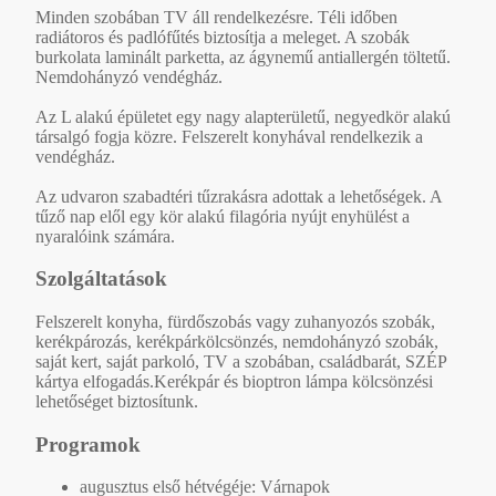
Minden szobában TV áll rendelkezésre. Téli időben
radiátoros és padlófűtés biztosítja a meleget. A szobák
burkolata laminált parketta, az ágynemű antiallergén töltetű.
Nemdohányzó vendégház.
Az L alakú épületet egy nagy alapterületű, negyedkör alakú
társalgó fogja közre. Felszerelt konyhával rendelkezik a
vendégház.
Az udvaron szabadtéri tűzrakásra adottak a lehetőségek. A
tűző nap elől egy kör alakú filagória nyújt enyhülést a
nyaralóink számára.
Szolgáltatások
Felszerelt konyha, fürdőszobás vagy zuhanyozós szobák,
kerékpározás, kerékpárkölcsönzés, nemdohányzó szobák,
saját kert, saját parkoló, TV a szobában, családbarát, SZÉP
kártya elfogadás.Kerékpár és bioptron lámpa kölcsönzési
lehetőséget biztosítunk.
Programok
augusztus első hétvégéje: Várnapok