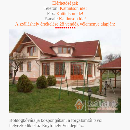
Elérhetőségek
Telefon:
Kattintson ide!
Fax:
Kattintson ide!
E-mail:
Kattintson ide!
A szálláshely értékelése 28 vendég véleménye alapján:
Boldogkőváralja központjában, a forgalomtól távol
helyezkedik el az Enyh-hely Vendégház.