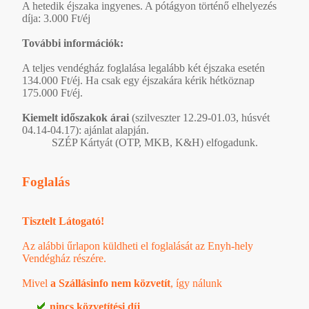
A hetedik éjszaka ingyenes. A pótágyon történő elhelyezés
díja: 3.000 Ft/éj
További információk:
A teljes vendégház foglalása legalább két éjszaka esetén
134.000 Ft/éj. Ha csak egy éjszakára kérik hétköznap
175.000 Ft/éj.
Kiemelt időszakok árai
(szilveszter 12.29-01.03, húsvét
04.14-04.17): ajánlat alapján.
SZÉP Kártyát (OTP, MKB, K&H) elfogadunk.
Foglalás
Tisztelt Látogató!
Az alábbi űrlapon küldheti el foglalását az Enyh-hely
Vendégház részére.
Mivel
a Szállásinfo nem közvetít
, így nálunk
nincs közvetítési díj
,