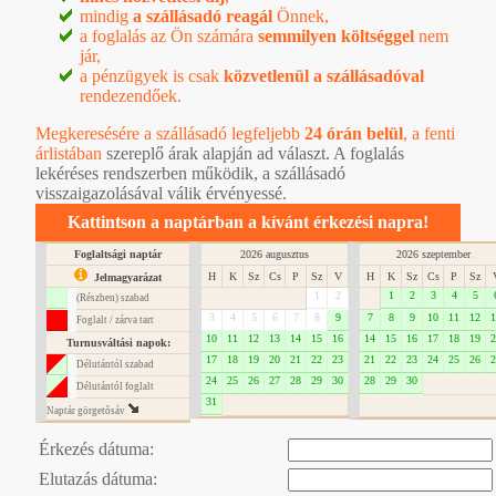
mindig
a szállásadó reagál
Önnek,
a foglalás az Ön számára
semmilyen költséggel
nem
jár,
a pénzügyek is csak
közvetlenül a szállásadóval
rendezendőek.
Megkeresésére a szállásadó legfeljebb
24 órán belül
, a
fenti
árlistában
szereplő árak alapján ad választ. A foglalás
lekéréses rendszerben működik, a szállásadó
visszaigazolásával válik érvényessé.
Kattintson a naptárban a kívánt érkezési napra!
Foglaltsági naptár
2026 augusztus
2026 szeptember
H
K
Sz
Cs
P
Sz
V
H
K
Sz
Cs
P
Sz
Jelmagyarázat
1
2
1
2
3
4
5
(Részben) szabad
3
4
5
6
7
8
9
7
8
9
10
11
12
1
Foglalt / zárva tart
10
11
12
13
14
15
16
14
15
16
17
18
19
2
Turnusváltási napok:
17
18
19
20
21
22
23
21
22
23
24
25
26
2
Délutántól szabad
24
25
26
27
28
29
30
28
29
30
Délutántól foglalt
31
Naptár görgetôsáv
Érkezés dátuma:
Elutazás dátuma: