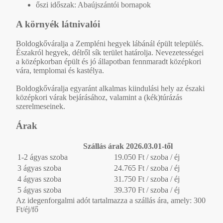
őszi időszak: Abaújszántói bornapok
A környék látnivalói
Boldogkőváralja a Zempléni hegyek lábánál épült település.
Északról hegyek, délről sík terület határolja. Nevezetességei
a középkorban épült és jó állapotban fennmaradt középkori
vára, templomai és kastélya.
Boldogkőváralja egyaránt alkalmas kiindulási hely az északi
középkori várak bejárásához, valamint a (kék)túrázás
szerelmeseinek.
Árak
Szállás árak 2026.03.01-től
1-2 ágyas szoba
19.050 Ft / szoba / éj
3 ágyas szoba
24.765 Ft / szoba / éj
4 ágyas szoba
31.750 Ft / szoba / éj
5 ágyas szoba
39.370 Ft / szoba / éj
Az idegenforgalmi adót tartalmazza a szállás ára, amely: 300
Ft/éj/fő