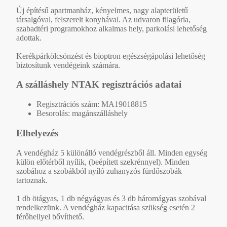
Új építésű apartmanház, kényelmes, nagy alapterületű
társalgóval, felszerelt konyhával. Az udvaron filagória,
szabadtéri programokhoz alkalmas hely, parkolási lehetőség
adottak.
Kerékpárkölcsönzést és bioptron egészségápolási lehetőség
biztosítunk vendégeink számára.
A szálláshely NTAK regisztrációs adatai
Regisztrációs szám: MA19018815
Besorolás: magánszálláshely
Elhelyezés
A vendégház 5 különálló vendégrészből áll. Minden egység
külön előtérből nyílik, (beépített szekrénnyel). Minden
szobához a szobákból nyíló zuhanyzós fürdőszobák
tartoznak.
1 db ötágyas, 1 db négyágyas és 3 db háromágyas szobával
rendelkezünk. A vendégház kapacitása szükség esetén 2
férőhellyel bővíthető.