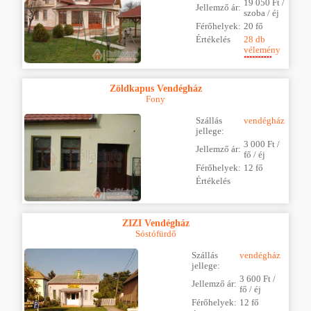
19 050 Ft /
Jellemző ár:
szoba / éj
Férőhelyek:
20 fő
Értékelés
28 db
vélemény
Zöldkapus Vendégház
Fony
Szállás
vendégház
jellege:
3 000 Ft /
Jellemző ár:
fő / éj
Férőhelyek:
12 fő
Értékelés
ZIZI Vendégház
Sóstófürdő
Szállás
vendégház
jellege:
3 600 Ft /
Jellemző ár:
fő / éj
Férőhelyek:
12 fő