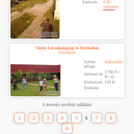
Értékelés
6 db
vélemény
Sóstói Lovaskemping és Turistaház
Sóstófürdő
Szállás
diákszállás
jellege:
2 700 Ft /
Jellemző ár:
fő / éj
Férőhelyek:
150 fő
Értékelés
A keresés további találatai:
1
2
3
4
5
6
7
8
9