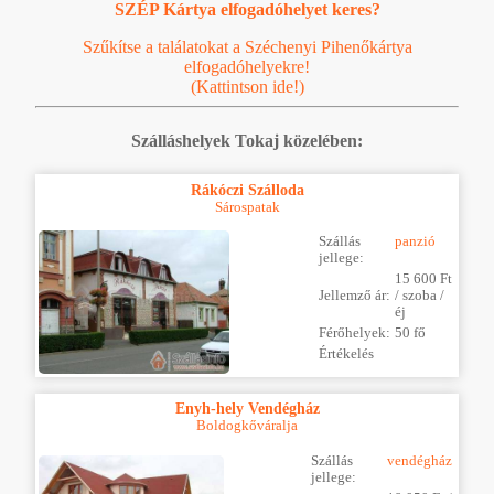
SZÉP Kártya elfogadóhelyet keres?
Szűkítse a találatokat a Széchenyi Pihenőkártya
elfogadóhelyekre!
(Kattintson ide!)
Szálláshelyek Tokaj közelében:
Rákóczi Szálloda
Sárospatak
Szállás
panzió
jellege:
15 600 Ft
Jellemző ár:
/ szoba /
éj
Férőhelyek:
50 fő
Értékelés
Enyh-hely Vendégház
Boldogkőváralja
Szállás
vendégház
jellege: