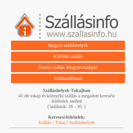
Magyar szálláshelyek
Külföldi szállás
Összes szállás Magyarországon
Szállásadóknak
Szálláshelyek Tokajban
41 db tokaji és környéki szállás a megadott keresési
feltételek mellett
[ találatok: 26 - 30. ]
Keresési feltételek:
Szállás
/
Tokaj
/
Szálláshelyek