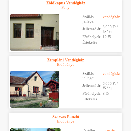
Zöldkapus Vendégház
Fony
Szállás
vendégház
jellege:
3 000 Ft /
Jellemző ár:
fő / éj
Férőhelyek:
12 fő
Értékelés
Zempléni Vendégház
Erdőbénye
Szállás
vendégház
jellege:
6 000 Ft /
Jellemző ár:
fő / éj
Férőhelyek:
8 fő
Értékelés
Szarvas Panzió
Erdőbénye
Szállás
panzió