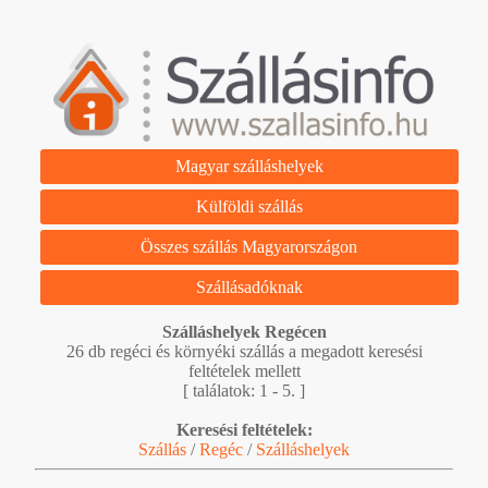
Magyar szálláshelyek
Külföldi szállás
Összes szállás Magyarországon
Szállásadóknak
Szálláshelyek Regécen
26 db regéci és környéki szállás a megadott keresési
feltételek mellett
[ találatok: 1 - 5. ]
Keresési feltételek:
Szállás
/
Regéc
/
Szálláshelyek