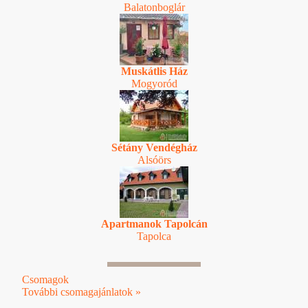
Balatonboglár
Muskátlis Ház
Mogyoród
Sétány Vendégház
Alsóörs
Apartmanok Tapolcán
Tapolca
Csomagok
További csomagajánlatok »