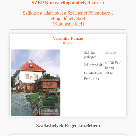
SZÉP Kártya elfogadóhelyet keres?
Szűkítse a találatokat a Széchenyi Pihenőkártya
elfogadóhelyekre!
(Kattintson ide!)
Veronika Panzió
Regéc
Szállás
panzió
jellege:
4 130 Ft /
Jellemző ár:
fő / éj
Férőhelyek:
20 fő
Értékelés
Szálláshelyek Regéc közelében: