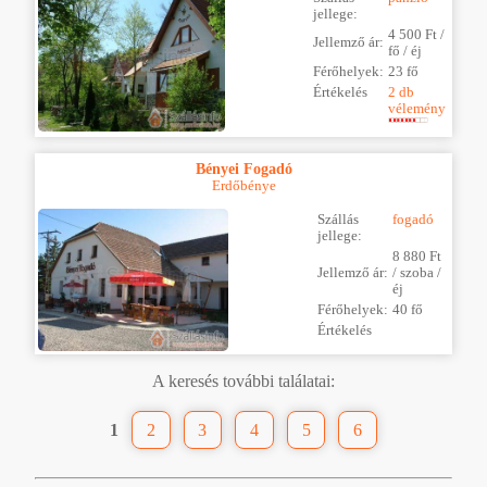
jellege:
4 500 Ft /
Jellemző ár:
fő / éj
Férőhelyek:
23 fő
Értékelés
2 db
vélemény
Bényei Fogadó
Erdőbénye
Szállás
fogadó
jellege:
8 880 Ft
Jellemző ár:
/ szoba /
éj
Férőhelyek:
40 fő
Értékelés
A keresés további találatai:
1
2
3
4
5
6