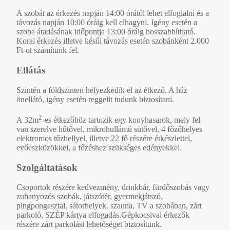
A szobát az érkezés napján 14:00 órától lehet elfoglalni és a
távozás napján 10:00 óráig kell elhagyni. Igény esetén a
szoba átadásának időpontja 13:00 óráig hosszabbítható.
Korai érkezés illetve késői távozás esetén szobánként 2.000
Ft-ot számítunk fel.
Ellátás
Szintén a földszinten helyezkedik el az étkező. A ház
önellátó, igény esetén reggelit tudunk biztosítani.
2
A 32m
-es étkezőhöz tartozik egy konyhasarok, mely fel
van szerelve hűtővel, mikrohullámú sütővel, 4 főzőhelyes
elektromos tűzhellyel, illetve 22 fő részére étkészlettel,
evőeszközökkel, a főzéshez szükséges edényekkel.
Szolgáltatások
Csoportok részére kedvezmény, drinkbár, fürdőszobás vagy
zuhanyozós szobák, játszótér, gyermekjátszó,
pingpongasztal, sátorhelyek, szauna, TV a szobában, zárt
parkoló, SZÉP kártya elfogadás.Gépkocsival érkezők
részére zárt parkolási lehetőséget biztosítunk.