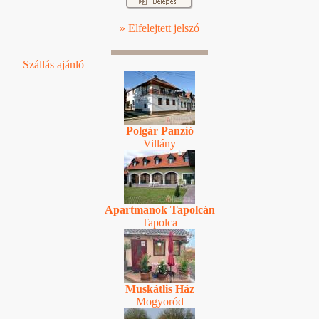
» Elfelejtett jelszó
Szállás ajánló
Polgár Panzió
Villány
Apartmanok Tapolcán
Tapolca
Muskátlis Ház
Mogyoród