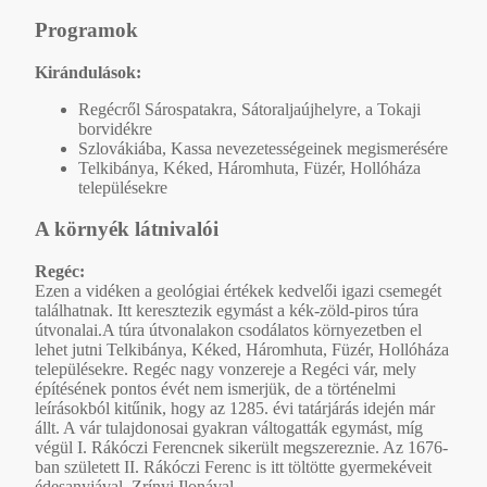
Programok
Kirándulások:
Regécről Sárospatakra, Sátoraljaújhelyre, a Tokaji
borvidékre
Szlovákiába, Kassa nevezetességeinek megismerésére
Telkibánya, Kéked, Háromhuta, Füzér, Hollóháza
településekre
A környék látnivalói
Regéc:
Ezen a vidéken a geológiai értékek kedvelői igazi csemegét
találhatnak. Itt keresztezik egymást a kék-zöld-piros túra
útvonalai.A túra útvonalakon csodálatos környezetben el
lehet jutni Telkibánya, Kéked, Háromhuta, Füzér, Hollóháza
településekre. Regéc nagy vonzereje a Regéci vár, mely
építésének pontos évét nem ismerjük, de a történelmi
leírásokból kitűnik, hogy az 1285. évi tatárjárás idején már
állt. A vár tulajdonosai gyakran váltogatták egymást, míg
végül I. Rákóczi Ferencnek sikerült megszereznie. Az 1676-
ban született II. Rákóczi Ferenc is itt töltötte gyermekéveit
édesanyjával, Zrínyi Ilonával.