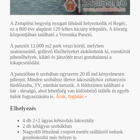
A Zempléni hegység nyugati lábánál helyezkedik el Regéc,
ez a 800 éve alapított 120 lelkes kicsiny település. A község
központjában található a Veronika Panzió.
A panziót 12.000 m2 park veszi körül, melyben
szalonnasütő, grillező főzőhelyeket alakítottunk ki, ezenkívül
pihenőhelyek, kilátó és játszótér teszi gondtalanná a
kikapcsolódást.
A panzióban 6 szobában egyszerre 20 fő tud kényelmesen
pihenni. Minden szobához illetve lakosztályhoz zuhanyzós
fürdőszoba, TV, minibár tartozik. A földszinten található a
bár - társalgó, ahol lehetőség van különböző üdítők és egyéb
italok fogyasztására is.
Árak, foglalás »
Elhelyezés
4 db 2+2 ágyas kétszobás lakosztály
2 db kétágyas szobákban
Nagyobb létszámú csoport esetén szállásról tudunk
gondoskodni más helyen is.