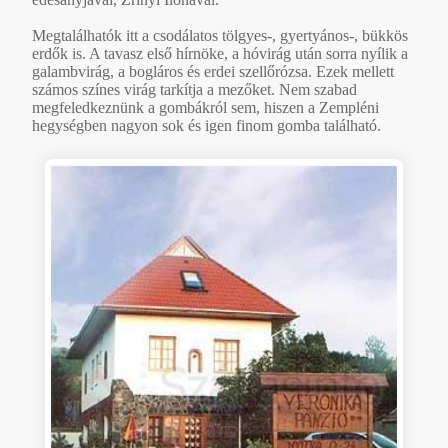
Megtalálhatók itt a csodálatos tölgyes-, gyertyános-, bükkös
erdők is. A tavasz első hírnöke, a hóvirág után sorra nyílik a
galambvirág, a bogláros és erdei szellőrózsa. Ezek mellett
számos színes virág tarkítja a mezőket. Nem szabad
megfeledkeznünk a gombákról sem, hiszen a Zempléni
hegységben nagyon sok és igen finom gomba található.