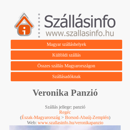
Magyar szálláshelyek
Külföldi szállás
Összes szállás Magyarországon
Szállásadóknak
Veronika Panzió
Szállás jellege: panzió
Regéc
(
Észak-Magyarország
>
Borsod-Abaúj-Zemplén
)
Web:
www.szallasinfo.hu/veronikapanzio