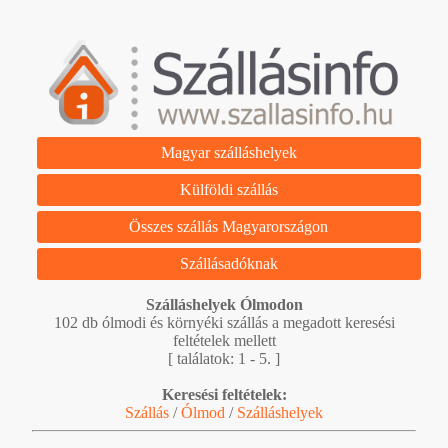
Magyar szálláshelyek
Külföldi szállás
Összes szállás Magyarországon
Szállásadóknak
Szálláshelyek Ólmodon
102 db ólmodi és környéki szállás a megadott keresési
feltételek mellett
[ találatok: 1 - 5. ]
Keresési feltételek:
Szállás
/
Ólmod
/
Szálláshelyek