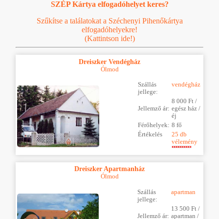
SZÉP Kártya elfogadóhelyet keres?
Szűkítse a találatokat a Széchenyi Pihenőkártya
elfogadóhelyekre!
(Kattintson ide!)
Dreiszker Vendégház
Ólmod
Szállás
vendégház
jellege:
8 000 Ft /
Jellemző ár:
egész ház /
éj
Férőhelyek:
8 fő
Értékelés
25 db
vélemény
Dreiszker Apartmanház
Ólmod
Szállás
apartman
jellege:
13 500 Ft /
Jellemző ár:
apartman /