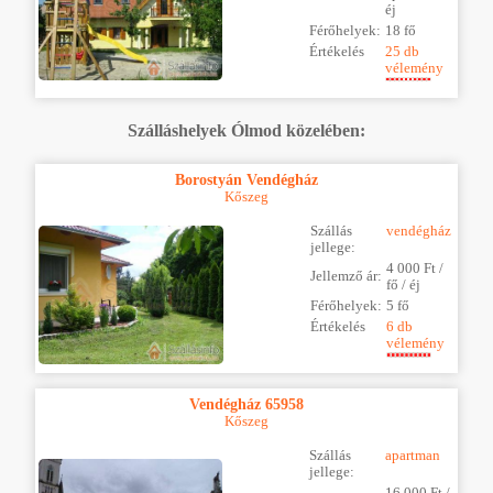
éj
Férőhelyek:
18 fő
Értékelés
25 db
vélemény
Szálláshelyek Ólmod közelében:
Borostyán Vendégház
Kőszeg
Szállás
vendégház
jellege:
4 000 Ft /
Jellemző ár:
fő / éj
Férőhelyek:
5 fő
Értékelés
6 db
vélemény
Vendégház 65958
Kőszeg
Szállás
apartman
jellege: