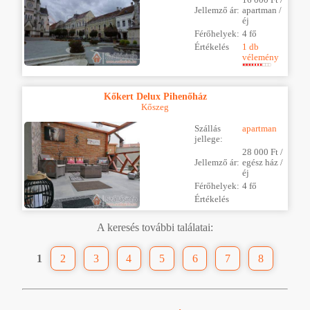
16 000 Ft /
Jellemző ár:
apartman /
éj
Férőhelyek:
4 fő
Értékelés
1 db
vélemény
Kőkert Delux Pihenőház
Kőszeg
Szállás
apartman
jellege:
28 000 Ft /
Jellemző ár:
egész ház /
éj
Férőhelyek:
4 fő
Értékelés
A keresés további találatai:
1
2
3
4
5
6
7
8