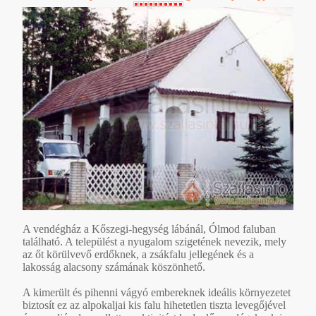
A vendégház a Kőszegi-hegység lábánál, Ólmod faluban
található. A települést a nyugalom szigetének nevezik, mely
az őt körülvevő erdőknek, a zsákfalu jellegének és a
lakosság alacsony számának köszönhető.
A kimerült és pihenni vágyó embereknek ideális környezetet
biztosít ez az alpokaljai kis falu hihetetlen tiszta levegőjével