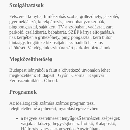
Szolgáltatások
Felszerelt konyha, fürdőszobás szoba, grillezőhely, játszótér,
gyermekjátszó, kerékpározás, nemdohányzó szobák,
pingpongasztal, saját kert, TV a szobában, vadászat, zárt
parkoló, családbarát, bababarát, SZÉP kártya elfogadás.A
ház kertjében a grillezőhely, ping-pongasztal, kerti bútor,
hintaágy, lengőteke biztosítják a szabadidő hasznos
eltöltését. Vendégeink számára zárt parkolót biztosítunk.
Megközelíthetőség
Budapest irányából a falut a következő útvonalon lehet
megközelíteni: Budapest - Győr - Csorna - Kapuvár -
Fertőszentmiklós - Ólmod.
Programok
Az idelátogatók számára számos program teszi
felejthetetlenné a pihenést, nyaralást egész évben:
a hegyek szerelmeseit lenyűgöző természeti szépségek
várják: a kőszegi hegységben az Írottkő, Kalaposkő,
Hétforrás, vagy a szomszédos Ausztriában a