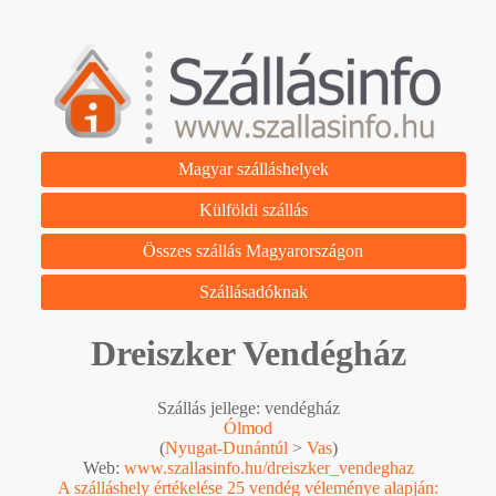
Magyar szálláshelyek
Külföldi szállás
Összes szállás Magyarországon
Szállásadóknak
Dreiszker Vendégház
Szállás jellege: vendégház
Ólmod
(
Nyugat-Dunántúl
>
Vas
)
Web:
www.szallasinfo.hu/dreiszker_vendeghaz
A szálláshely értékelése 25 vendég véleménye alapján: