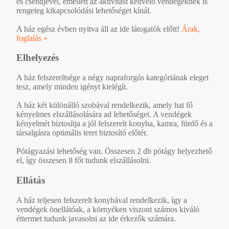
és csendjével, emellett az aktivitást kedvelő vendégeknek is
rengeteg kikapcsolódási lehetőséget kínál.
A ház egész évben nyitva áll az ide látogatók előtt!
Árak,
foglalás »
Elhelyezés
A ház felszereltsége a négy napraforgós kategóriának eleget
tesz, amely minden igényt kielégít.
A ház két különálló szobával rendelkezik, amely hat fő
kényelmes elszállásolására ad lehetőséget. A vendégek
kényelmét biztosítja a jól felszerelt konyha, kamra, fürdő és a
társalgásra optimális teret biztosító előtér.
Pótágyazási lehetőség van. Összesen 2 db pótágy helyezhető
el, így összesen 8 főt tudunk elszállásolni.
Ellátás
A ház teljesen felszerelt konyhával rendelkezik, így a
vendégek önellátóak, a környéken viszont számos kiváló
éttermet tudunk javasolni az ide érkezők számára.