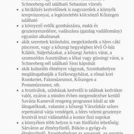
Schneeberg-nél található Sebastian vízesés
a biciklizés kedvelőinek is nagyszerűek a környék
terepviszonyai, a legközelebbi kölcsönző Kőszegen
található
a környező erdők gombászásra, makk és
gesztenyeszedésre, vadászásra (gazdag vadállomány)
egyaránt alkalmasak
akik szeretnek kirándulni, megtekinhetik a híres cáki
pincesort, vagy a kőszegi hegységben lévő Ó-ház
Kilátót, Stájerházakat, a kőszegi Jurisics várat, a
szomszédos Ausztriában a lékai vagy güssingi várat, a
Schneeberg-nél található Sissi kápolnát
akik kulturális élményre vágynak, Szombathelyen
meglátogathatják a Székesegyházat, a római kori
Romkertet, Falumúzeumot, Kőszegen a
Postamúzeumot, stb.
a fesztiválok, színházak kedvelői is találnak kedvükre
valót, nyáron a minden évben megrendezésre kerülő
Savária Karnevál rengeteg programot kínál az ide
látogatóknak, valamint a kőszegi Várszínház színes
repertoárral várja vendégeit, a híres velemi gesztenye
fesztivál teszi vidámabbá a komor őszi napokat
a környéken több helyen is van fürdőzési lehetőség:
Sárváron az élményfürdő, Bükön a gyógy-és
élményfürdő, Szombathelyen az aquapark, az ausztria