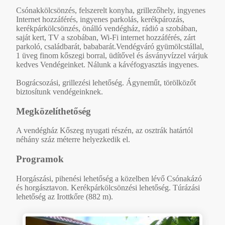
Csónakkölcsönzés, felszerelt konyha, grillezőhely, ingyenes
Internet hozzáférés, ingyenes parkolás, kerékpározás,
kerékpárkölcsönzés, önálló vendégház, rádió a szobában,
saját kert, TV a szobában, Wi-Fi internet hozzáférés, zárt
parkoló, családbarát, bababarát.Vendégváró gyümölcstállal,
1 üveg finom kőszegi borral, üdítővel és ásványvízzel várjuk
kedves Vendégeinket. Nálunk a kávéfogyasztás ingyenes.
Bográcsozási, grillezési lehetőség. Ágyneműt, törölközőt
biztosítunk vendégeinknek.
Megközelíthetőség
A vendégház Kőszeg nyugati részén, az osztrák határtól
néhány száz méterre helyezkedik el.
Programok
Horgászási, pihenési lehetőség a közelben lévő Csónakázó
és horgásztavon. Kerékpárkölcsönzési lehetőség. Túrázási
lehetőség az Irottkőre (882 m).