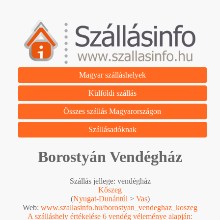
Magyar szálláshelyek
Külföldi szállás
Összes szállás Magyarországon
Szállásadóknak
Borostyán Vendégház
Szállás jellege: vendégház
Kőszeg
(
Nyugat-Dunántúl
>
Vas
)
Web:
www.szallasinfo.hu/borostyan_vendeghaz_koszeg
A szálláshely értékelése 6 vendég véleménye alapján: