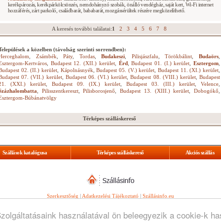
kerékpározás, kerékpárkölcsönzés, nemdohányzó szobák, önálló vendégház, saját kert, Wi-Fi internet
hozzáférés, zárt parkoló, családbarát, bababarát, mozgássérültek részére megközelíthető.
A keresés további találatai:
1
2
3
4
5
6
7
8
Települések a közelben (távolság szerinti sorrendben):
Herceghalom
,
Zsámbék
,
Páty
,
Tordas
,
Budakeszi
,
Pilisjászfalu
,
Törökbálint
,
Budaörs
,
Esztergom-Kertváros
,
Budapest 12. (XII.) kerület
,
Érd
,
Budapest 01. (I.) kerület
,
Esztergom
,
Budapest 02. (II.) kerület
,
Kápolnásnyék
,
Budapest 05. (V.) kerület
,
Budapest 11. (XI.) kerület
,
Budapest 07. (VII.) kerület
,
Budapest 06. (VI.) kerület
,
Budapest 08. (VIII.) kerület
,
Budapest
21. (XXI.) kerület
,
Budapest 09. (IX.) kerület
,
Budapest 03. (III.) kerület
,
Velence
,
Százhalombatta
,
Pilisszentkereszt
,
Pilisborosjenő
,
Budapest 13. (XIII.) kerület
,
Dobogókő
,
Esztergom-Búbánatvölgy
Térképes szálláskereső
Szállások katalógusa
Térképes szálláskereső
Akciós szállás
Szerkesztőség
|
Adatkezelési Tájékoztató
|
Szállásinfo.eu
© Copyright
WebGuru Bt.
Szolgáltatásaink használatával ön beleegyezik a cookie-k h
Minden jog fenntartva.