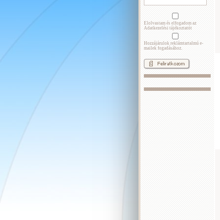
Elolvastam és elfogadom az
Adatkezelési tájékoztatót
Hozzájárulok reklámtartalmú e-
mailek fogadásához.