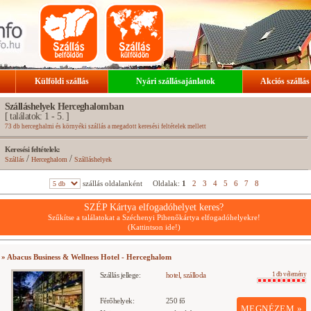
Külföldi szállás
Nyári szállásajánlatok
Akciós szállás
Szálláshelyek Herceghalomban
[ találatok: 1 - 5. ]
73 db herceghalmi és környéki szállás a megadott keresési feltételek mellett
Keresési feltételek:
/
/
Szállás
Herceghalom
Szálláshelyek
szállás oldalanként
Oldalak:
1
2
3
4
5
6
7
8
SZÉP Kártya elfogadóhelyet keres?
Szűkítse a találatokat a Széchenyi Pihenőkártya elfogadóhelyekre!
(Kattintson ide!)
» Abacus Business & Wellness Hotel - Herceghalom
Szállás jellege:
hotel, szálloda
1 db vélemény
Férőhelyek:
250 fő
MEGNÉZEM »