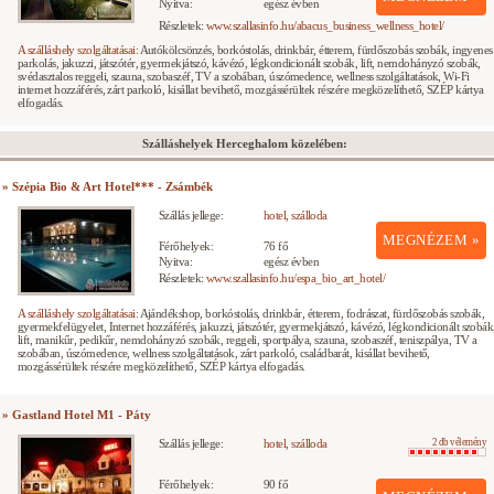
Nyitva:
egész évben
Részletek:
www.szallasinfo.hu/abacus_business_wellness_hotel/
A szálláshely szolgáltatásai:
Autókölcsönzés, borkóstolás, drinkbár, étterem, fürdőszobás szobák, ingyenes
parkolás, jakuzzi, játszótér, gyermekjátszó, kávézó, légkondicionált szobák, lift, nemdohányzó szobák,
svédasztalos reggeli, szauna, szobaszéf, TV a szobában, úszómedence, wellness szolgáltatások, Wi-Fi
internet hozzáférés, zárt parkoló, kisállat bevihető, mozgássérültek részére megközelíthető, SZÉP kártya
elfogadás.
Szálláshelyek Herceghalom közelében:
» Szépia Bio & Art Hotel*** - Zsámbék
Szállás jellege:
hotel, szálloda
MEGNÉZEM »
Férőhelyek:
76 fő
Nyitva:
egész évben
Részletek:
www.szallasinfo.hu/espa_bio_art_hotel/
A szálláshely szolgáltatásai:
Ajándékshop, borkóstolás, drinkbár, étterem, fodrászat, fürdőszobás szobák,
gyermekfelügyelet, Internet hozzáférés, jakuzzi, játszótér, gyermekjátszó, kávézó, légkondicionált szobák
lift, manikűr, pedikűr, nemdohányzó szobák, reggeli, sportpálya, szauna, szobaszéf, teniszpálya, TV a
szobában, úszómedence, wellness szolgáltatások, zárt parkoló, családbarát, kisállat bevihető,
mozgássérültek részére megközelíthető, SZÉP kártya elfogadás.
» Gastland Hotel M1 - Páty
Szállás jellege:
hotel, szálloda
2 db vélemény
Férőhelyek:
90 fő