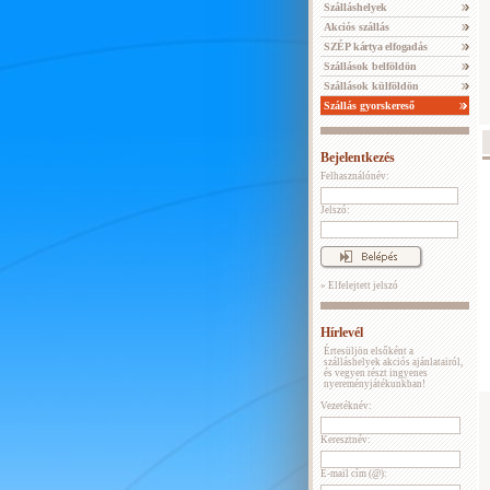
Szálláshelyek
Akciós szállás
SZÉP kártya elfogadás
Szállások belföldön
Szállások külföldön
Szállás gyorskereső
Bejelentkezés
Felhasználónév:
Jelszó:
» Elfelejtett jelszó
Hírlevél
Értesüljön elsőként a
szálláshelyek akciós ajánlatairól,
és vegyen részt ingyenes
nyereményjátékunkban!
Vezetéknév:
Keresztnév:
E-mail cím (@):