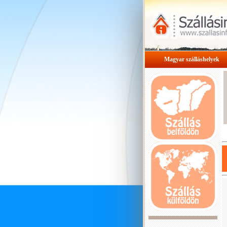
Magyar szálláshelyek