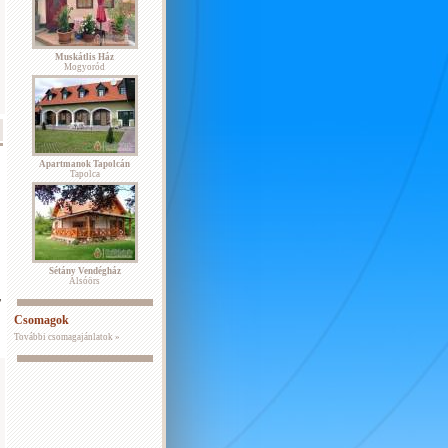
Muskátlis Ház
Mogyoród
Apartmanok Tapolcán
Tapolca
Sétány Vendégház
Alsóörs
,
Csomagok
További csomagajánlatok »