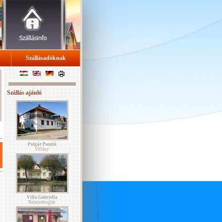
Szállásadóknak
Szállás ajánló
Polgár Panzió
Villány
Villa Gabriella
Balatonboglár