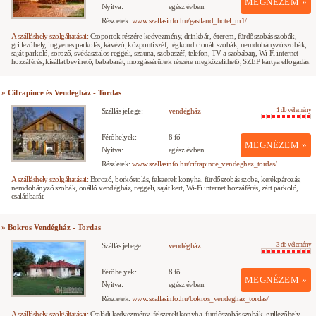
MEGNÉZEM »
Nyitva:
egész évben
Részletek:
www.szallasinfo.hu/gastland_hotel_m1/
A szálláshely szolgáltatásai:
Csoportok részére kedvezmény, drinkbár, étterem, fürdőszobás szobák,
grillezőhely, ingyenes parkolás, kávézó, központi széf, légkondicionált szobák, nemdohányzó szobák,
saját parkoló, söröző, svédasztalos reggeli, szauna, szobaszéf, telefon, TV a szobában, Wi-Fi internet
hozzáférés, kisállat bevihető, bababarát, mozgássérültek részére megközelíthető, SZÉP kártya elfogadás.
» Cifrapince és Vendégház - Tordas
Szállás jellege:
vendégház
1 db vélemény
Férőhelyek:
8 fő
MEGNÉZEM »
Nyitva:
egész évben
Részletek:
www.szallasinfo.hu/cifrapince_vendeghaz_tordas/
A szálláshely szolgáltatásai:
Borozó, borkóstolás, felszerelt konyha, fürdőszobás szoba, kerékpározás,
nemdohányzó szobák, önálló vendégház, reggeli, saját kert, Wi-Fi internet hozzáférés, zárt parkoló,
családbarát.
» Bokros Vendégház - Tordas
Szállás jellege:
vendégház
3 db vélemény
Férőhelyek:
8 fő
MEGNÉZEM »
Nyitva:
egész évben
Részletek:
www.szallasinfo.hu/bokros_vendeghaz_tordas/
A szálláshely szolgáltatásai:
Családi kedvezmény, felszerelt konyha, fürdőszobás szobák, grillezőhely,