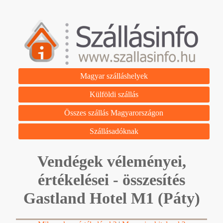
Magyar szálláshelyek
Külföldi szállás
Összes szállás Magyarországon
Szállásadóknak
Vendégek véleményei,
értékelései - összesítés
Gastland Hotel M1 (Páty)