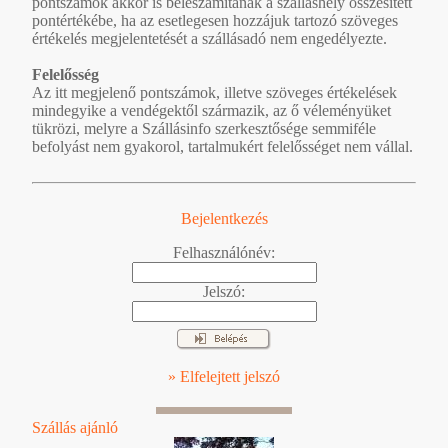
pontszámok akkor is beleszámítanak a szálláshely összesített
pontértékébe, ha az esetlegesen hozzájuk tartozó szöveges
értékelés megjelentetését a szállásadó nem engedélyezte.
Felelősség
Az itt megjelenő pontszámok, illetve szöveges értékelések
mindegyike a vendégektől származik, az ő véleményüket
tükrözi, melyre a Szállásinfo szerkesztősége semmiféle
befolyást nem gyakorol, tartalmukért felelősséget nem vállal.
Bejelentkezés
Felhasználónév:
Jelszó:
» Elfelejtett jelszó
Szállás ajánló