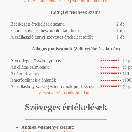
Mik ezek az értékelések?
|
Mennyire hitelesek?
Eddigi értékelések száma
Beérkezett értékelések száma:
2 db
Ebből szöveges beszámolót tartalmaz
1 db
A szállásadó ennyi szöveges értékelést törölt:
1 db
Átlagos pontszámok (2 db értékelés alapján)
A vendégek összbenyomása
(9 p
Az ellátás színvonala
(9 p
Ár / érték arány
(10 
Ismerőseiknek ajánlanák
(100
A szálláshely szöveges leírásának pontossága
(9 p
Vissza a szálláshely oldalára »
Szöveges értékelések
Andrea véleménye szerint: