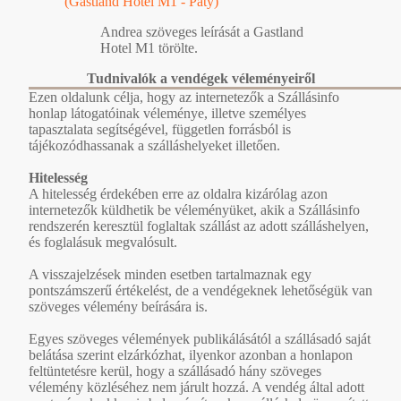
(Gastland Hotel M1 - Páty)
Andrea szöveges leírását a Gastland
Hotel M1 törölte.
Tudnivalók a vendégek véleményeiről
Ezen oldalunk célja, hogy az internetezők a Szállásinfo
honlap látogatóinak véleménye, illetve személyes
tapasztalata segítségével, független forrásból is
tájékozódhassanak a szálláshelyeket illetően.
Hitelesség
A hitelesség érdekében erre az oldalra kizárólag azon
internetezők küldhetik be véleményüket, akik a Szállásinfo
rendszerén keresztül foglaltak szállást az adott szálláshelyen,
és foglalásuk megvalósult.
A visszajelzések minden esetben tartalmaznak egy
pontszámszerű értékelést, de a vendégeknek lehetőségük van
szöveges vélemény beírására is.
Egyes szöveges vélemények publikálásától a szállásadó saját
belátása szerint elzárkózhat, ilyenkor azonban a honlapon
feltüntetésre kerül, hogy a szállásadó hány szöveges
vélemény közléséhez nem járult hozzá. A vendég által adott