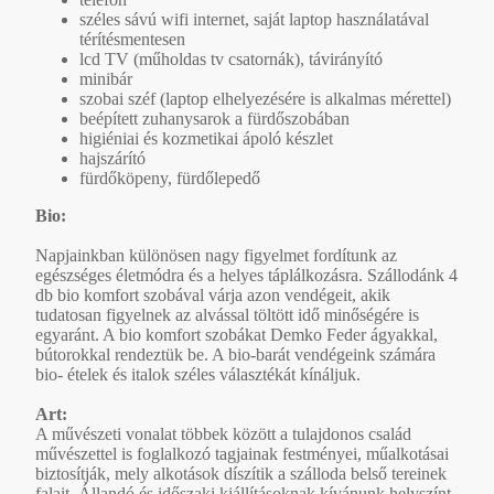
széles sávú wifi internet, saját laptop használatával
térítésmentesen
lcd TV (műholdas tv csatornák), távirányító
minibár
szobai széf (laptop elhelyezésére is alkalmas mérettel)
beépített zuhanysarok a fürdőszobában
higiéniai és kozmetikai ápoló készlet
hajszárító
fürdőköpeny, fürdőlepedő
Bio:
Napjainkban különösen nagy figyelmet fordítunk az
egészséges életmódra és a helyes táplálkozásra. Szállodánk 4
db bio komfort szobával várja azon vendégeit, akik
tudatosan figyelnek az alvással töltött idő minőségére is
egyaránt. A bio komfort szobákat Demko Feder ágyakkal,
bútorokkal rendeztük be. A bio-barát vendégeink számára
bio- ételek és italok széles választékát kínáljuk.
Art:
A művészeti vonalat többek között a tulajdonos család
művészettel is foglalkozó tagjainak festményei, műalkotásai
biztosítják, mely alkotások díszítik a szálloda belső tereinek
falait. Állandó és időszaki kiállításoknak kívánunk helyszínt