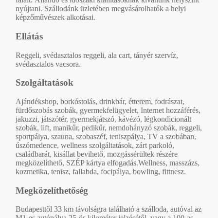
nyújtani. Szállodánk üzletében megvásárolhatók a helyi
képzőművészek alkotásai.
Ellátás
Reggeli, svédasztalos reggeli, ala cart, tányér szervíz,
svédasztalos vacsora.
Szolgáltatások
Ajándékshop, borkóstolás, drinkbár, étterem, fodrászat,
fürdőszobás szobák, gyermekfelügyelet, Internet hozzáférés,
jakuzzi, játszótér, gyermekjátszó, kávézó, légkondicionált
szobák, lift, manikűr, pedikűr, nemdohányzó szobák, reggeli,
sportpálya, szauna, szobaszéf, teniszpálya, TV a szobában,
úszómedence, wellness szolgáltatások, zárt parkoló,
családbarát, kisállat bevihető, mozgássérültek részére
megközelíthető, SZÉP kártya elfogadás.Wellness, masszázs,
kozmetika, tenisz, fallabda, focipálya, bowling, fittnesz.
Megközelíthetőség
Budapesttől 33 km távolságra található a szálloda, autóval az
M1-es autópálya 25-ös kilométer jelzésétől, vagy a 100-as