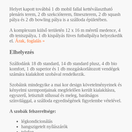
Helyet kapott továbbá 1 db mobil fallal kettéválasztható
plenáris terem, 2 db szekcióterem, fitneszterem, 2 db squash
pálya és 2 db bowling pálya is a szálloda épületében.
A komplexum külső területén 12 x 16 m méretű medence, 4
db teniszpálya, 1 db kispályás füves futballpálya helyezkedik
el.
Árak, foglalás »
Elhelyezés
Szállodánk 18 db standard, 14 db standard plusz, 4 db bio
komfort, 1 db superior és 1 db mozgáskorlátozott vendégek
számára kialakított szobával rendelkezik.
Szobáink mindegyike a mai kor design követelményeinek és
kényelmi szempontjainak megfelelően került kialakításra,
egyszerű, letisztult stílussal és meleg, barátságos
színvilággal, a szálloda egyediségének figyelembe vételével.
A szobák felszereltsége:
légkondicionálás
hangszigetelt nyílászárók
telefon