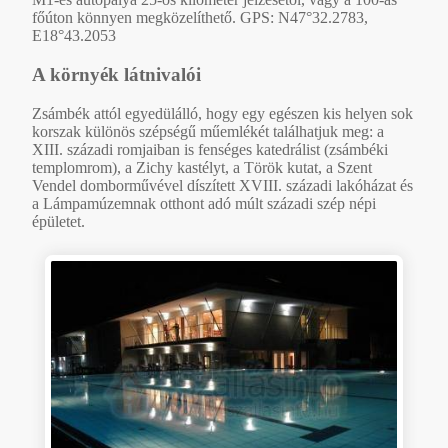
főúton könnyen megközelíthető. GPS: N47°32.2783,
E18°43.2053
A környék látnivalói
Zsámbék attól egyedülálló, hogy egy egészen kis helyen sok
korszak különös szépségű műemlékét találhatjuk meg: a
XIII. századi romjaiban is fenséges katedrálist (zsámbéki
templomrom), a Zichy kastélyt, a Török kutat, a Szent
Vendel domborművével díszített XVIII. századi lakóházat és
a Lámpamúzemnak otthont adó múlt századi szép népi
épületet.