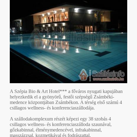
A Szépia Bio & Art Hotel*** a főváros nyugati kapujában
helyezkedik el a gyönyörű, festői szépségű Zsámbéki-
medence központjában Zsámbékon. A térség első számú 4
csillagos wellness- és konferenciaszállodája.
A szállodakomplexum részét képezi egy 38 szobás 4
csillagos wellness- és konferenciaszálloda szaunával,
gőzkabinnal, élménymedencével, infrakabinnal,
masszázzsal, kozmetikával és fodrászattal.