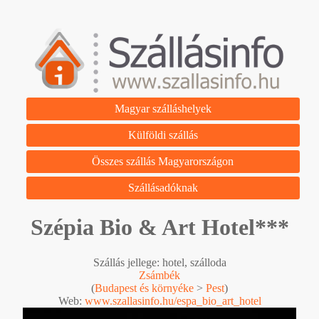
Magyar szálláshelyek
Külföldi szállás
Összes szállás Magyarországon
Szállásadóknak
Szépia Bio & Art Hotel***
Szállás jellege: hotel, szálloda
Zsámbék
(
Budapest és környéke
>
Pest
)
Web:
www.szallasinfo.hu/espa_bio_art_hotel