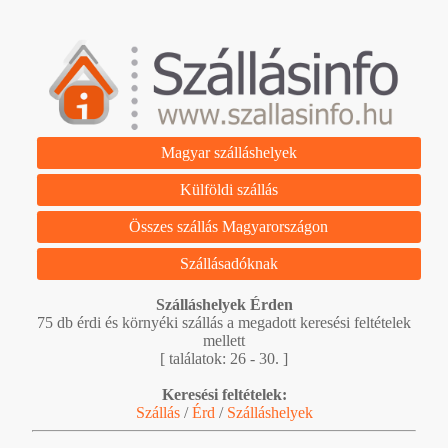
Magyar szálláshelyek
Külföldi szállás
Összes szállás Magyarországon
Szállásadóknak
Szálláshelyek Érden
75 db érdi és környéki szállás a megadott keresési feltételek
mellett
[ találatok: 26 - 30. ]
Keresési feltételek:
Szállás
/
Érd
/
Szálláshelyek