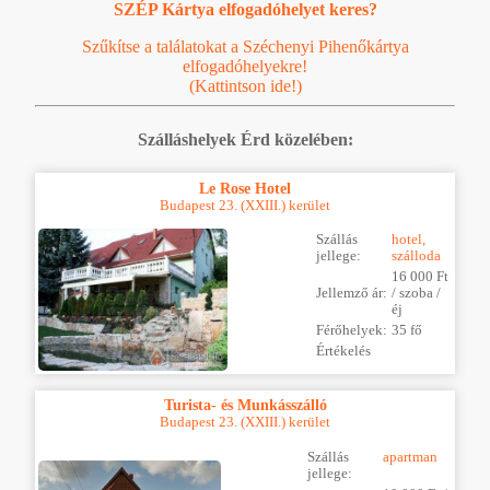
SZÉP Kártya elfogadóhelyet keres?
Szűkítse a találatokat a Széchenyi Pihenőkártya
elfogadóhelyekre!
(Kattintson ide!)
Szálláshelyek Érd közelében:
Le Rose Hotel
Budapest 23. (XXIII.) kerület
Szállás
hotel,
jellege:
szálloda
16 000 Ft
Jellemző ár:
/ szoba /
éj
Férőhelyek:
35 fő
Értékelés
Turista- és Munkásszálló
Budapest 23. (XXIII.) kerület
Szállás
apartman
jellege: