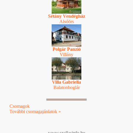
Sétány Vendégház
Alsóörs
Polgár Panzió
Villány
Villa Gabriella
Balatonboglár
Csomagok
További csomagajánlatok »
www.szallasinfo.hu