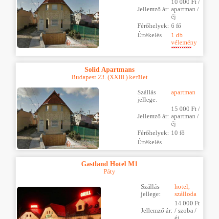
10 000 Ft /
Jellemző ár:
apartman /
éj
Férőhelyek:
6 fő
Értékelés
1 db
vélemény
Solid Apartmans
Budapest 23. (XXIII.) kerület
Szállás
apartman
jellege:
15 000 Ft /
Jellemző ár:
apartman /
éj
Férőhelyek:
10 fő
Értékelés
Gastland Hotel M1
Páty
Szállás
hotel,
jellege:
szálloda
14 000 Ft
Jellemző ár:
/ szoba /
éj