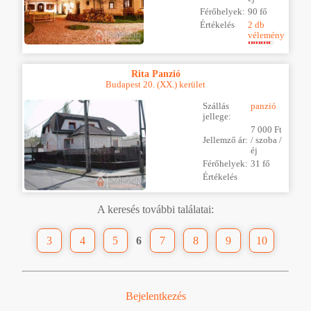
Férőhelyek:
90 fő
Értékelés
2 db
vélemény
Rita Panzió
Budapest 20. (XX.) kerület
Szállás
panzió
jellege:
7 000 Ft
Jellemző ár:
/ szoba /
éj
Férőhelyek:
31 fő
Értékelés
A keresés további találatai:
3
4
5
6
7
8
9
10
Bejelentkezés