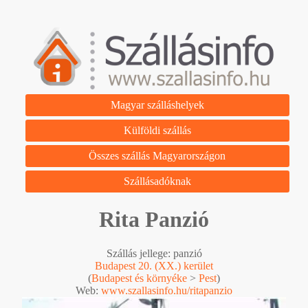
Magyar szálláshelyek
Külföldi szállás
Összes szállás Magyarországon
Szállásadóknak
Rita Panzió
Szállás jellege: panzió
Budapest 20. (XX.) kerület
(
Budapest és környéke
>
Pest
)
Web:
www.szallasinfo.hu/ritapanzio