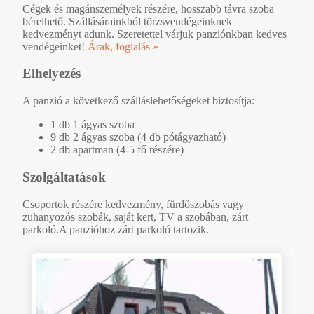
Cégek és magánszemélyek részére, hosszabb távra szoba
bérelhető. Szállásárainkból törzsvendégeinknek
kedvezményt adunk. Szeretettel várjuk panziónkban kedves
vendégeinket!
Árak, foglalás »
Elhelyezés
A panzió a következő szálláslehetőségeket biztosítja:
1 db 1 ágyas szoba
9 db 2 ágyas szoba (4 db pótágyazható)
2 db apartman (4-5 fő részére)
Szolgáltatások
Csoportok részére kedvezmény, fürdőszobás vagy
zuhanyozós szobák, saját kert, TV a szobában, zárt
parkoló.A panzióhoz zárt parkoló tartozik.