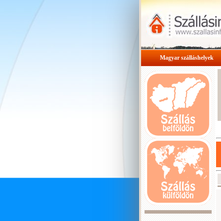
Magyar szálláshelyek