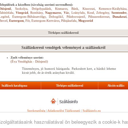
Települések a közelben (távolság szerinti sorrendben):
Diósjenő
,
Szokolya
,
Drégelypalánk
,
Kismaros
,
Bánk
,
Kisoroszi
,
Kemence-Királyháza
,
Tahitótfalu
,
Visegrád
,
Romhány
,
Nagymaros
,
Vác
,
Leányfalu
,
Kosd
,
Zebegény
,
Szentendre
,
Legénd
,
Esztergom-Búbánatvölgy
,
Dobogókő
,
Pilisborosjenő
,
Pilisszentkereszt
,
Dunakeszi
,
Bercel
,
Esztergom
,
Fót
,
Esztergom-Kertváros
,
Pilisjászfalu
,
Mogyoród
Térképes szálláskereső
Szálláskereső vendégek véleményei a szállásokról
Zsolt véleménye szerint:
(Éva Vendégház - Diósjenő)
Tüneményes, jó humorú házigazda. Parkosított kert, a házikó lehetne
kicsit jobb, de ár-érték arányban kiváló.
Szállások katalógusa
Térképes szálláskereső
Akciós szállás
Szerkesztőség
|
Adatkezelési Tájékoztató
|
Szállásinfo.eu
© Copyright
WebGuru Bt.
Szolgáltatásaink használatával ön beleegyezik a cookie-k h
Minden jog fenntartva.