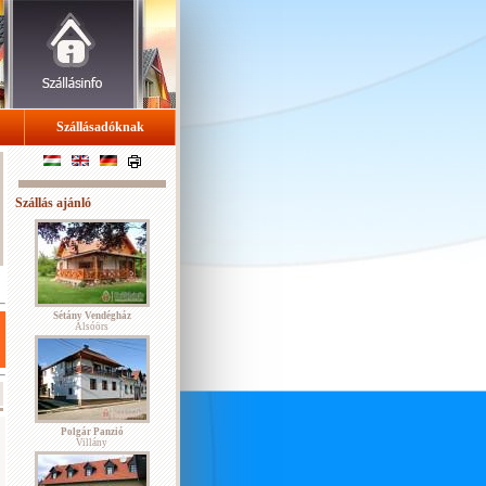
Szállásadóknak
Szállás ajánló
Sétány Vendégház
Alsóörs
Polgár Panzió
Villány