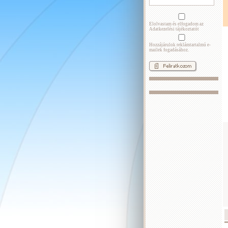
Elolvastam és elfogadom az
Adatkezelési tájékoztatót
Hozzájárulok reklámtartalmú e-
mailek fogadásához.