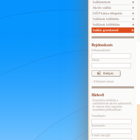
Szálláshelyek
Akciós szállás
SZÉP kártya elfogadás
Szállások belföldön
Szállások külföldön
Szállás gyorskereső
Bejelentkezés
Felhasználónév:
Jelszó:
» Elfelejtett jelszó
Hírlevél
Értesüljön elsőként a
szálláshelyek akciós ajánlatairól,
és vegyen részt ingyenes
nyereményjátékunkban!
Vezetéknév:
Keresztnév:
E-mail cím (@):