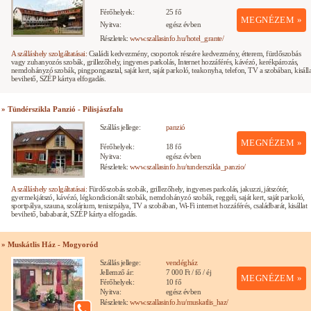
Férőhelyek:
25 fő
MEGNÉZEM »
Nyitva:
egész évben
Részletek:
www.szallasinfo.hu/hotel_grante/
A szálláshely szolgáltatásai:
Családi kedvezmény, csoportok részére kedvezmény, étterem, fürdőszobás
vagy zuhanyozós szobák, grillezőhely, ingyenes parkolás, Internet hozzáférés, kávézó, kerékpározás,
nemdohányzó szobák, pingpongasztal, saját kert, saját parkoló, teakonyha, telefon, TV a szobában, kisálla
bevihető, SZÉP kártya elfogadás.
» Tündérszikla Panzió - Pilisjászfalu
Szállás jellege:
panzió
MEGNÉZEM »
Férőhelyek:
18 fő
Nyitva:
egész évben
Részletek:
www.szallasinfo.hu/tunderszikla_panzio/
A szálláshely szolgáltatásai:
Fürdőszobás szobák, grillezőhely, ingyenes parkolás, jakuzzi, játszótér,
gyermekjátszó, kávézó, légkondicionált szobák, nemdohányzó szobák, reggeli, saját kert, saját parkoló,
sportpálya, szauna, szolárium, teniszpálya, TV a szobában, Wi-Fi internet hozzáférés, családbarát, kisállat
bevihető, bababarát, SZÉP kártya elfogadás.
» Muskátlis Ház - Mogyoród
Szállás jellege:
vendégház
Jellemző ár:
7 000 Ft / fő / éj
MEGNÉZEM »
Férőhelyek:
10 fő
Nyitva:
egész évben
Részletek:
www.szallasinfo.hu/muskatlis_haz/