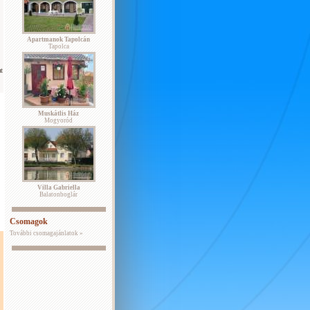
Apartmanok Tapolcán
Tapolca
t
Muskátlis Ház
Mogyoród
Villa Gabriella
Balatonboglár
Csomagok
További csomagajánlatok »