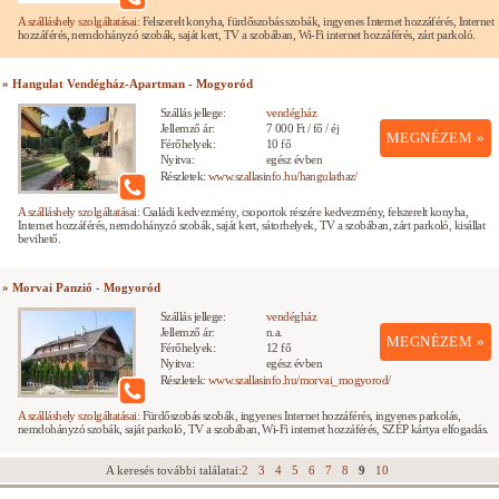
A szálláshely szolgáltatásai:
Felszerelt konyha, fürdőszobás szobák, ingyenes Internet hozzáférés, Internet
hozzáférés, nemdohányzó szobák, saját kert, TV a szobában, Wi-Fi internet hozzáférés, zárt parkoló.
» Hangulat Vendégház-Apartman - Mogyoród
Szállás jellege:
vendégház
Jellemző ár:
7 000 Ft / fő / éj
MEGNÉZEM »
Férőhelyek:
10 fő
Nyitva:
egész évben
Részletek:
www.szallasinfo.hu/hangulathaz/
A szálláshely szolgáltatásai:
Családi kedvezmény, csoportok részére kedvezmény, felszerelt konyha,
Internet hozzáférés, nemdohányzó szobák, saját kert, sátorhelyek, TV a szobában, zárt parkoló, kisállat
bevihető.
» Morvai Panzió - Mogyoród
Szállás jellege:
vendégház
Jellemző ár:
n.a.
MEGNÉZEM »
Férőhelyek:
12 fő
Nyitva:
egész évben
Részletek:
www.szallasinfo.hu/morvai_mogyorod/
A szálláshely szolgáltatásai:
Fürdőszobás szobák, ingyenes Internet hozzáférés, ingyenes parkolás,
nemdohányzó szobák, saját parkoló, TV a szobában, Wi-Fi internet hozzáférés, SZÉP kártya elfogadás.
A keresés további találatai:
2
3
4
5
6
7
8
9
10