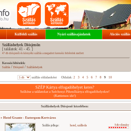
Külföldi szállás
Nyári szállásajánlatok
Akciós szállás
Szálláshelyek Diósjenőn
[ találatok: 41 - 45. ]
47 db diósjenői és környéki szállás a megadott keresési feltételek mellett
Keresési feltételek:
/
/
Szállás
Diósjenő
Szálláshelyek
szállás oldalanként
Oldalak:
2
3
4
5
6
7
8
9
10
SZÉP Kártya elfogadóhelyet keres?
Szűkítse a találatokat a Széchenyi Pihenőkártya elfogadóhelyekre!
(Kattintson ide!)
Szálláshelyek Diósjenő közelében:
» Hotel Grante - Esztergom-Kertváros
Szállás jellege:
hotel, szálloda
9 db vélemény