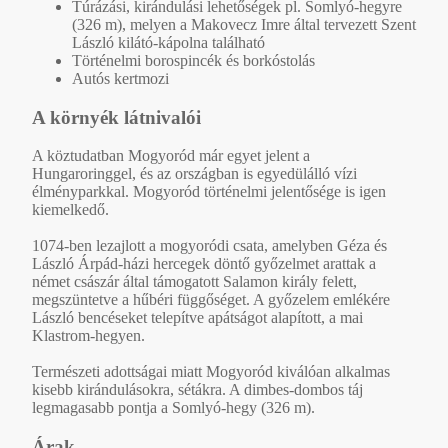
Túrázási, kirándulási lehetőségek pl. Somlyó-hegyre
(326 m), melyen a Makovecz Imre által tervezett Szent
László kilátó-kápolna található
Történelmi borospincék és borkóstolás
Autós kertmozi
A környék látnivalói
A köztudatban Mogyoród már egyet jelent a
Hungaroringgel, és az országban is egyedülálló vízi
élményparkkal. Mogyoród történelmi jelentősége is igen
kiemelkedő.
1074-ben lezajlott a mogyoródi csata, amelyben Géza és
László Árpád-házi hercegek döntő győzelmet arattak a
német császár által támogatott Salamon király felett,
megszüntetve a hűbéri függőséget. A győzelem emlékére
László bencéseket telepítve apátságot alapított, a mai
Klastrom-hegyen.
Természeti adottságai miatt Mogyoród kiválóan alkalmas
kisebb kirándulásokra, sétákra. A dimbes-dombos táj
legmagasabb pontja a Somlyó-hegy (326 m).
Árak