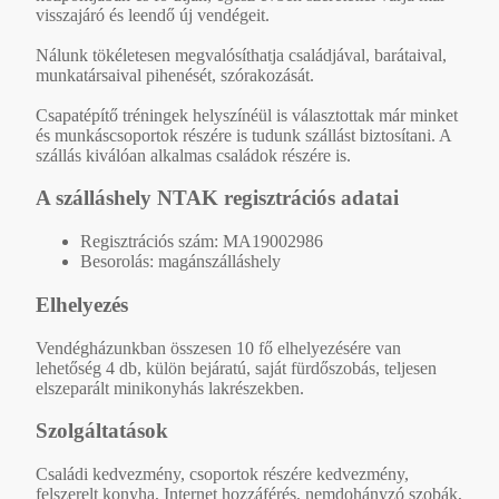
visszajáró és leendő új vendégeit.
Nálunk tökéletesen megvalósíthatja családjával, barátaival,
munkatársaival pihenését, szórakozását.
Csapatépítő tréningek helyszínéül is választottak már minket
és munkáscsoportok részére is tudunk szállást biztosítani. A
szállás kiválóan alkalmas családok részére is.
A szálláshely NTAK regisztrációs adatai
Regisztrációs szám: MA19002986
Besorolás: magánszálláshely
Elhelyezés
Vendégházunkban összesen 10 fő elhelyezésére van
lehetőség 4 db, külön bejáratú, saját fürdőszobás, teljesen
elszeparált minikonyhás lakrészekben.
Szolgáltatások
Családi kedvezmény, csoportok részére kedvezmény,
felszerelt konyha, Internet hozzáférés, nemdohányzó szobák,