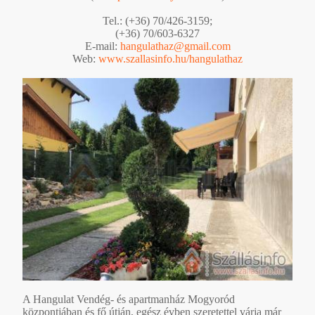
Tel.: (+36) 70/426-3159;
(+36) 70/603-6327
E-mail:
hangulathaz@gmail.com
Web:
www.szallasinfo.hu/hangulathaz
A Hangulat Vendég- és apartmanház Mogyoród
központjában és fő útján, egész évben szeretettel várja már