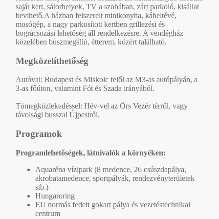
saját kert, sátorhelyek, TV a szobában, zárt parkoló, kisállat
bevihető.A házban felszerelt minikonyha, kábeltévé,
mosógép, a nagy parkosított kertben grillezési és
bográcsozási lehetőség áll rendelkezésre. A vendégház
közelében buszmegálló, étterem, közért található.
Megközelíthetőség
Autóval: Budapest és Miskolc felől az M3-as autópályán, a
3-as főúton, valamint Fót és Szada irányából.
Tömegközlekedéssel: Hév-vel az Örs Vezér térről, vagy
távolsági busszal Újpestről.
Programok
Programlehetőségek, látnivalók a környéken:
Aquaréna vízipark (8 medence, 26 csúszdapálya,
akrobatamedence, sportpályák, rendezvényterületek
stb.)
Hungaroring
EU normás fedett gokart pálya és vezetéstechnikai
centrum