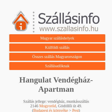
Magyar szálláshelyek
Külföldi szállás
Összes szállás Magyarországon
Szállásadóknak
Hangulat Vendégház-
Apartman
Szállás jellege: vendégház, munkásszállás
2146
Mogyoród
, Gödöllői út 49.
(
Budapest és környéke
>
Pest
)