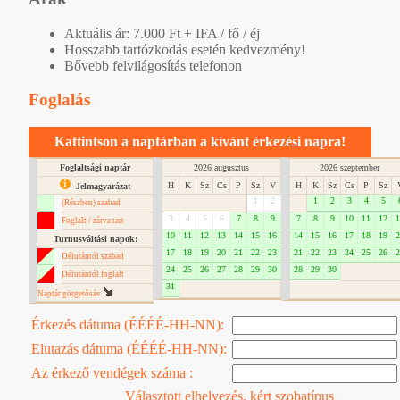
Aktuális ár: 7.000 Ft + IFA / fő / éj
Hosszabb tartózkodás esetén kedvezmény!
Bővebb felvilágosítás telefonon
Foglalás
Kattintson a naptárban a kívánt érkezési napra!
Foglaltsági naptár
2026 augusztus
2026 szeptember
H
K
Sz
Cs
P
Sz
V
H
K
Sz
Cs
P
Sz
Jelmagyarázat
1
2
1
2
3
4
5
(Részben) szabad
3
4
5
6
7
8
9
7
8
9
10
11
12
1
Foglalt / zárva tart
10
11
12
13
14
15
16
14
15
16
17
18
19
2
Turnusváltási napok:
17
18
19
20
21
22
23
21
22
23
24
25
26
2
Délutántól szabad
24
25
26
27
28
29
30
28
29
30
Délutántól foglalt
31
Naptár görgetôsáv
Érkezés dátuma (ÉÉÉÉ-HH-NN):
Elutazás dátuma (ÉÉÉÉ-HH-NN):
Az érkező vendégek száma :
Választott elhelyezés, kért szobatípus