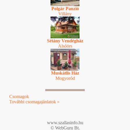
Polgár Panzió
Villány
Sétány Vendégház
Alsóörs
Muskátlis Ház
Mogyoród
Csomagok
További csomagajánlatok »
www.szallasinfo.hu
© WebGuru Bt.