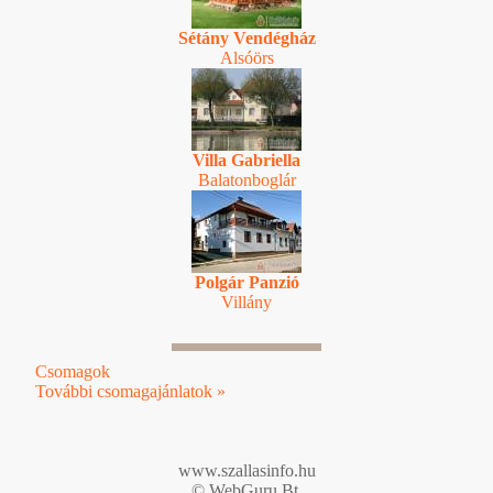
Sétány Vendégház
Alsóörs
Villa Gabriella
Balatonboglár
Polgár Panzió
Villány
Csomagok
További csomagajánlatok »
www.szallasinfo.hu
© WebGuru Bt.