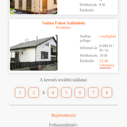
Férőhelyek:
9 fő
Értékelés
Vadász Falusi Szálláshely
Romhány
Szállás
vendégház
jellege:
8 000 Ft /
Jellemző ár:
fő / éj
Férőhelyek:
16 fő
Értékelés
22 db
vélemény
A keresés további találatai:
1
2
3
4
5
6
7
8
Bejelentkezés
Felhasználónév: