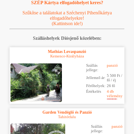
SZÉP Kártya elfogadóhelyet keres?
Szűkítse a találatokat a Széchenyi Pihenőkártya
elfogadóhelyekre!
(Kattintson ide!)
Szálláshelyek Diósjenő közelében:
Mathias Lovaspanzió
Kemence-Királyháza
Szállás
panzió
jellege:
5 500 Ft /
Jellemző ár:
fő / éj
Férőhelyek:
26 fő
Értékelés
4 db
vélemény
Garden Vendéglő és Panzió
Tahitótfalu
Szállás
panzió
jellege: