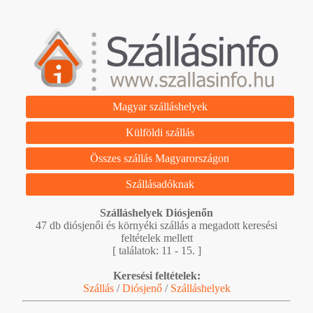
Magyar szálláshelyek
Külföldi szállás
Összes szállás Magyarországon
Szállásadóknak
Szálláshelyek Diósjenőn
47 db diósjenői és környéki szállás a megadott keresési
feltételek mellett
[ találatok: 11 - 15. ]
Keresési feltételek:
Szállás
/
Diósjenő
/
Szálláshelyek