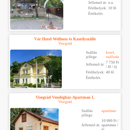
Jellemző ár:
n.a.
Férőhelyek:
10 fő
Értékelés
Vár Hotel Wellness és Kastélyszálló
Visegrád
Szállás
hotel,
jellege:
szálloda
7 750 Ft
Jellemző ár:
/ fő / éj
Férőhelyek:
40 fő
Értékelés
Visegrád Vendégház-Apartman I.
Visegrád
Szállás
apartman
jellege:
10 990 Ft /
Jellemző ár:
apartman /
éj