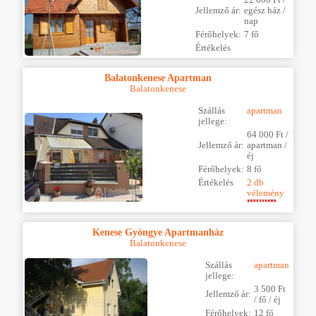
Jellemző ár:
egész ház /
nap
Férőhelyek:
7 fő
Értékelés
Balatonkenese Apartman
Balatonkenese
Szállás
apartman
jellege:
64 000 Ft /
Jellemző ár:
apartman /
éj
Férőhelyek:
8 fő
Értékelés
2 db
vélemény
Kenese Gyöngye Apartmanház
Balatonkenese
Szállás
apartman
jellege:
3 500 Ft
Jellemző ár:
/ fő / éj
Férőhelyek:
12 fő