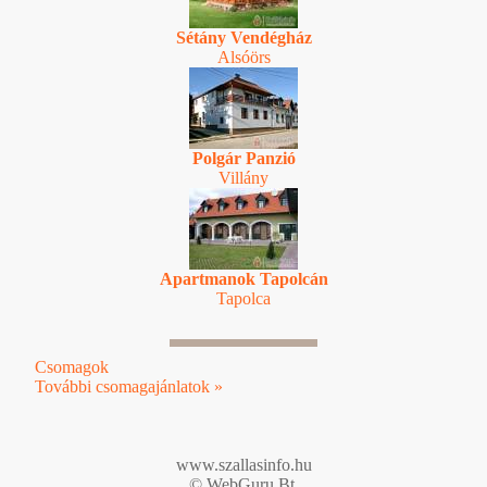
Sétány Vendégház
Alsóörs
Polgár Panzió
Villány
Apartmanok Tapolcán
Tapolca
Csomagok
További csomagajánlatok »
www.szallasinfo.hu
© WebGuru Bt.