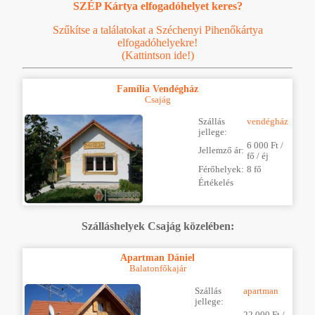
SZÉP Kártya elfogadóhelyet keres?
Szűkítse a találatokat a Széchenyi Pihenőkártya
elfogadóhelyekre!
(Kattintson ide!)
Família Vendégház
Csajág
Szállás
vendégház
jellege:
6 000 Ft /
Jellemző ár:
fő / éj
Férőhelyek:
8 fő
Értékelés
Szálláshelyek Csajág közelében:
Apartman Dániel
Balatonfőkajár
Szállás
apartman
jellege:
22 000 Ft /