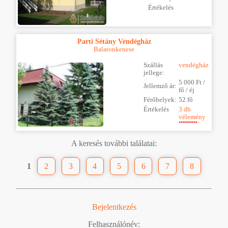
Értékelés
Parti Sétány Vendégház
Balatonkenese
Szállás
vendégház
jellege:
5 000 Ft /
Jellemző ár:
fő / éj
Férőhelyek:
52 fő
Értékelés
3 db
vélemény
A keresés további találatai:
1
2
3
4
5
6
7
8
Bejelentkezés
Felhasználónév: