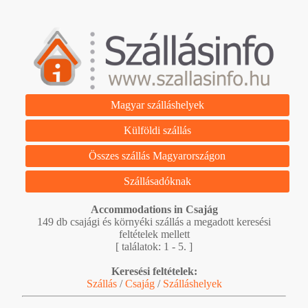
Magyar szálláshelyek
Külföldi szállás
Összes szállás Magyarországon
Szállásadóknak
Accommodations in Csajág
149 db csajági és környéki szállás a megadott keresési
feltételek mellett
[ találatok: 1 - 5. ]
Keresési feltételek:
Szállás
/
Csajág
/
Szálláshelyek