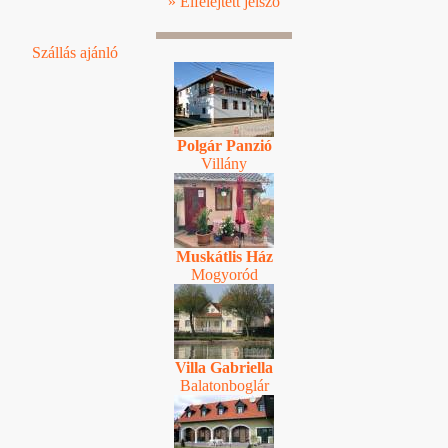
» Elfelejtett jelszó
Szállás ajánló
Polgár Panzió
Villány
Muskátlis Ház
Mogyoród
Villa Gabriella
Balatonboglár