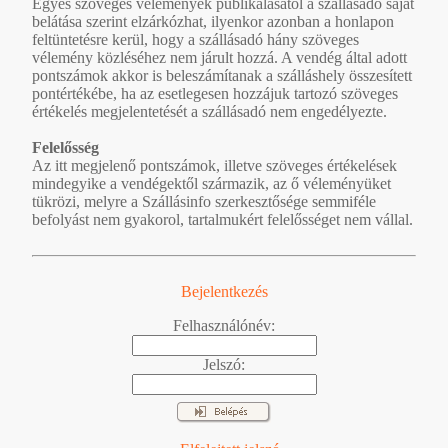
Egyes szöveges vélemények publikálásától a szállásadó saját
belátása szerint elzárkózhat, ilyenkor azonban a honlapon
feltüntetésre kerül, hogy a szállásadó hány szöveges
vélemény közléséhez nem járult hozzá. A vendég által adott
pontszámok akkor is beleszámítanak a szálláshely összesített
pontértékébe, ha az esetlegesen hozzájuk tartozó szöveges
értékelés megjelentetését a szállásadó nem engedélyezte.
Felelősség
Az itt megjelenő pontszámok, illetve szöveges értékelések
mindegyike a vendégektől származik, az ő véleményüket
tükrözi, melyre a Szállásinfo szerkesztősége semmiféle
befolyást nem gyakorol, tartalmukért felelősséget nem vállal.
Bejelentkezés
Felhasználónév:
Jelszó: