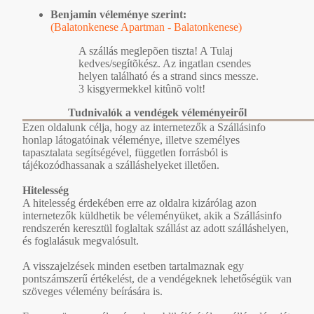
Benjamin véleménye szerint:
(Balatonkenese Apartman - Balatonkenese)
A szállás meglepõen tiszta! A Tulaj
kedves/segítõkész. Az ingatlan csendes
helyen található és a strand sincs messze.
3 kisgyermekkel kitûnõ volt!
Tudnivalók a vendégek véleményeiről
Ezen oldalunk célja, hogy az internetezők a Szállásinfo
honlap látogatóinak véleménye, illetve személyes
tapasztalata segítségével, független forrásból is
tájékozódhassanak a szálláshelyeket illetően.
Hitelesség
A hitelesség érdekében erre az oldalra kizárólag azon
internetezők küldhetik be véleményüket, akik a Szállásinfo
rendszerén keresztül foglaltak szállást az adott szálláshelyen,
és foglalásuk megvalósult.
A visszajelzések minden esetben tartalmaznak egy
pontszámszerű értékelést, de a vendégeknek lehetőségük van
szöveges vélemény beírására is.