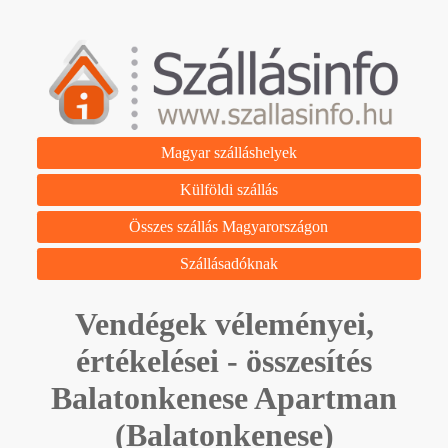
Magyar szálláshelyek
Külföldi szállás
Összes szállás Magyarországon
Szállásadóknak
Vendégek véleményei,
értékelései - összesítés
Balatonkenese Apartman
(Balatonkenese)