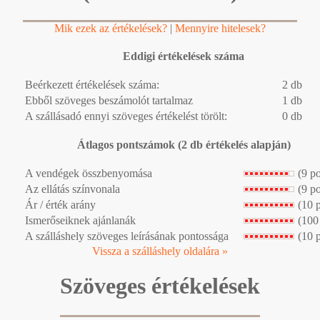
Mik ezek az értékelések?
|
Mennyire hitelesek?
Eddigi értékelések száma
Beérkezett értékelések száma:
2 db
Ebből szöveges beszámolót tartalmaz
1 db
A szállásadó ennyi szöveges értékelést törölt:
0 db
Átlagos pontszámok (2 db értékelés alapján)
A vendégek összbenyomása
(9 p
Az ellátás színvonala
(9 p
Ár / érték arány
(10 
Ismerőseiknek ajánlanák
(100
A szálláshely szöveges leírásának pontossága
(10 
Vissza a szálláshely oldalára »
Szöveges értékelések