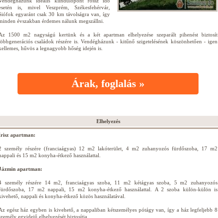
Vendégházunk ideális kiindulópont rossz idő
esetén is, mivel Veszprém, Székesfehérvár,
Siófok egyaránt csak 30 km távolságra van, így
minden évszakban érdemes nálunk megszállni.
Az 1500 m2 nagyságú kertünk és a két apartman elhelyezése szeparált pihenést biztosít
többgenerációs családok részére is. Vendégházunk - kitűnő szigetelésének köszönhetően - igen
kellemes, hűvös a legnagyobb hőség idején is.
Árak, foglalás »
Elhelyezés
Irisz apartman:
2 személy részére (franciaágyas) 12 m2 lakóterület, 4 m2 zuhanyozós fürdőszoba, 17 m2
nappali és 15 m2 konyha-étkező használattal.
Jázmin apartman:
4 személy részére 14 m2, franciaágyas szoba, 11 m2 kétágyas szoba, 5 m2 zuhanyozós
fürdőszoba, 17 m2 nappali, 15 m2 konyha-étkező használattal. A 2 szoba külön-külön is
kivehető, nappali és konyha-étkező közös használatával.
Az egész ház egyben is kivehető, a nappaliban kétszemélyes pótágy van, így a ház legfeljebb 8
személy egyidejű elhelyezését biztosítja.