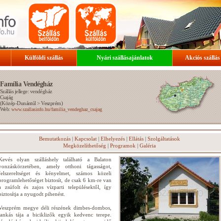
Külföldi szállás
Nyári szállásajánlatok
Akciós szállás
Família Vendégház
Szállás jellege: vendégház
Csajág
(
Közép-Dunántúl
>
Veszprém
)
Web:
www.szallasinfo.hu/familia_vendeghaz_csajag
Bemutatkozás
|
Kapcsolat
|
Elhelyezés
|
Ellátás
|
Szolgáltatások
Megközelíthetőség
|
Programok
|
Galéria
Kevés olyan szálláshely található a Balaton
vonzáskörzetében, amely otthoni tágasságot,
felszereltséget és kényelmet, számos közeli
programlehetőséget biztosít, de csak 6 km-re van
a zsúfolt és zajos vízparti településektől, így
biztosítja a nyugodt pihenést.
Veszprém megye déli részének dimbes-dombos,
lankás tája a biciklizők egyik kedvenc terepe.