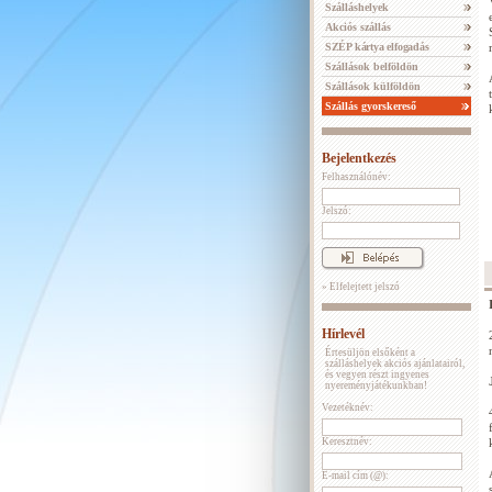
Szálláshelyek
Akciós szállás
SZÉP kártya elfogadás
Szállások belföldön
Szállások külföldön
Szállás gyorskereső
Bejelentkezés
Felhasználónév:
Jelszó:
» Elfelejtett jelszó
Hírlevél
Értesüljön elsőként a
szálláshelyek akciós ajánlatairól,
és vegyen részt ingyenes
nyereményjátékunkban!
Vezetéknév:
Keresztnév:
E-mail cím (@):