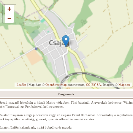
+
−
Leaflet
| Map data ©
OpenStreetMap
contributors,
CC-BY-SA
, Imagery ©
Mapbox
Programok
Szedd magad! lehetőség a közeli Makra völgyben Tóni bácsinál. A gyerekek kedvence "Villám
póni" kocsival, ezt Feri bácsival kell egyeztetni.
Balatonfőkajáron a régi pincesoron vagy az elegáns Feind Borházban borkóstolás, a repülőtéren
sárkányrepülési lehetőség, go-kart, quad és offroad teherautó vezetés.
Balatonfűzfőn kalandpark, nyári bobpálya és uszoda.