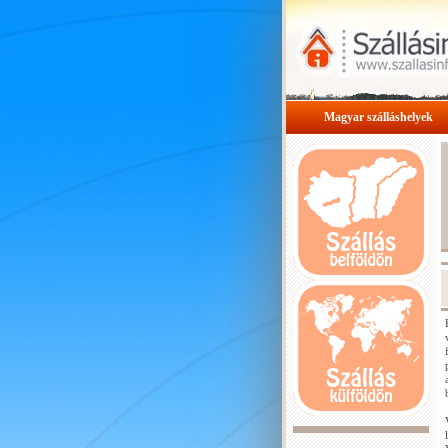
Magyar szálláshelyek