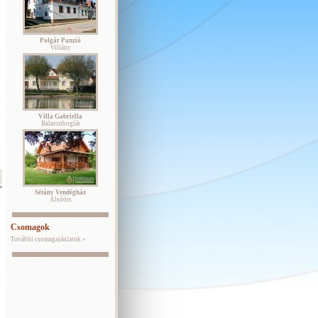
Polgár Panzió
Villány
Villa Gabriella
Balatonboglár
Sétány Vendégház
Alsóörs
Csomagok
További csomagajánlatok »