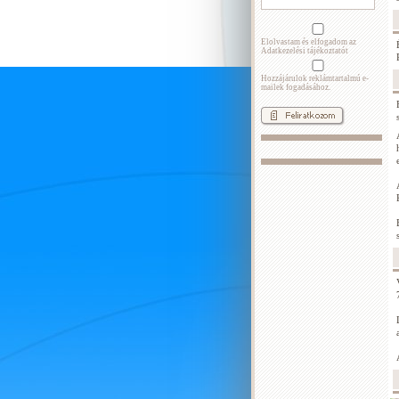
Elolvastam és elfogadom az
Adatkezelési tájékoztatót
Hozzájárulok reklámtartalmú e-
mailek fogadásához.