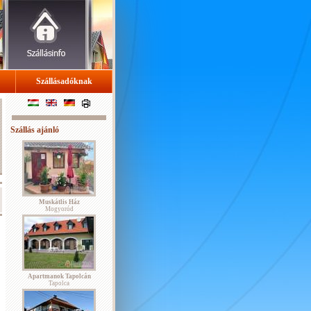
Szállásadóknak
Szállás ajánló
Muskátlis Ház
Mogyoród
Apartmanok Tapolcán
Tapolca