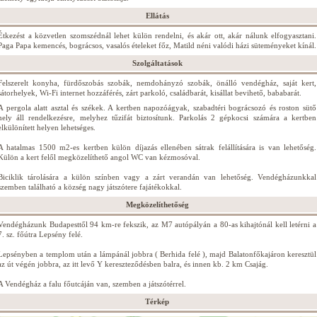
Ellátás
Étkezést a közvetlen szomszédnál lehet külön rendelni, és akár ott, akár nálunk elfogyasztani.
Paga Papa kemencés, bográcsos, vasalós ételeket főz, Matild néni valódi házi süteményeket kínál.
Szolgáltatások
Felszerelt konyha, fürdőszobás szobák, nemdohányzó szobák, önálló vendégház, saját kert,
sátorhelyek, Wi-Fi internet hozzáférés, zárt parkoló, családbarát, kisállat bevihető, bababarát.
A pergola alatt asztal és székek. A kertben napozóágyak, szabadtéri bográcsozó és roston sütő
hely áll rendelkezésre, melyhez tűzifát biztosítunk. Parkolás 2 gépkocsi számára a kertben
elkülönített helyen lehetséges.
A hatalmas 1500 m2-es kertben külön díjazás ellenében sátrak felállítására is van lehetőség.
Külön a kert felől megközelíthető angol WC van kézmosóval.
Biciklik tárolására a külön színben vagy a zárt verandán van lehetőség. Vendégházunkkal
szemben található a község nagy játszótere fajátékokkal.
Megközelíthetőség
Vendégházunk Budapesttől 94 km-re fekszik, az M7 autópályán a 80-as kihajtónál kell letérni a
7. sz. főútra Lepsény felé.
Lepsényben a templom után a lámpánál jobbra ( Berhida felé ), majd Balatonfőkajáron keresztül
az út végén jobbra, az itt levő Y kereszteződésben balra, és innen kb. 2 km Csajág.
A Vendégház a falu főutcáján van, szemben a játszótérrel.
Térkép