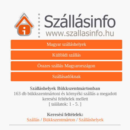
Magyar szálláshelyek
Külföldi szállás
Összes szállás Magyarországon
Szállásadóknak
Szálláshelyek Bükkszentmártonban
163 db bükkszentmártoni és környéki szállás a megadott
keresési feltételek mellett
[ találatok: 1 - 5. ]
Keresési feltételek:
Szállás
/
Bükkszentmárton
/
Szálláshelyek