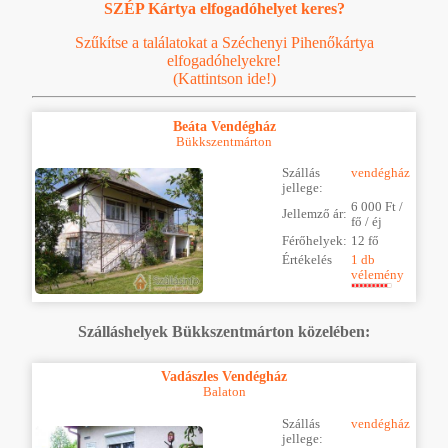
SZÉP Kártya elfogadóhelyet keres?
Szűkítse a találatokat a Széchenyi Pihenőkártya
elfogadóhelyekre!
(Kattintson ide!)
Beáta Vendégház
Bükkszentmárton
Szállás
vendégház
jellege:
6 000 Ft /
Jellemző ár:
fő / éj
Férőhelyek:
12 fő
Értékelés
1 db
vélemény
Szálláshelyek Bükkszentmárton közelében:
Vadászles Vendégház
Balaton
Szállás
vendégház
jellege: