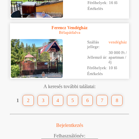
Férőhelyek:
16 fő
Értékelés
Ferencz Vendégház
Bélapátfalva
Szállás
vendégház
jellege:
30 000 Ft /
Jellemző ár:
apartman /
éj
Férőhelyek:
10 fő
Értékelés
A keresés további találatai:
1
2
3
4
5
6
7
8
Bejelentkezés
Felhasználónév: