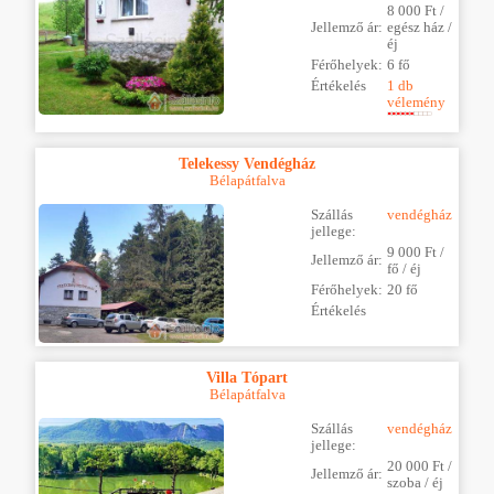
8 000 Ft /
Jellemző ár:
egész ház /
éj
Férőhelyek:
6 fő
Értékelés
1 db
vélemény
Telekessy Vendégház
Bélapátfalva
Szállás
vendégház
jellege:
9 000 Ft /
Jellemző ár:
fő / éj
Férőhelyek:
20 fő
Értékelés
Villa Tópart
Bélapátfalva
Szállás
vendégház
jellege:
20 000 Ft /
Jellemző ár:
szoba / éj