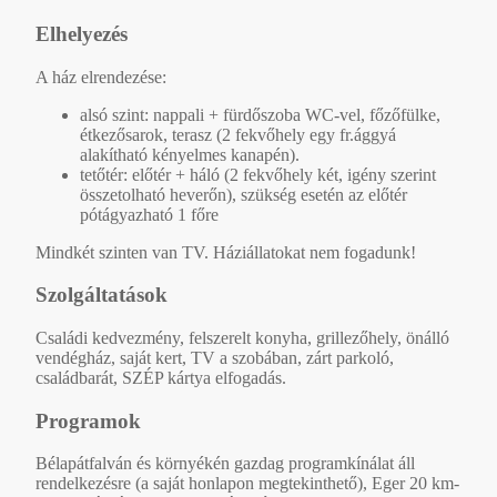
Elhelyezés
A ház elrendezése:
alsó szint: nappali + fürdőszoba WC-vel, főzőfülke,
étkezősarok, terasz (2 fekvőhely egy fr.ággyá
alakítható kényelmes kanapén).
tetőtér: előtér + háló (2 fekvőhely két, igény szerint
összetolható heverőn), szükség esetén az előtér
pótágyazható 1 főre
Mindkét szinten van TV. Háziállatokat nem fogadunk!
Szolgáltatások
Családi kedvezmény, felszerelt konyha, grillezőhely, önálló
vendégház, saját kert, TV a szobában, zárt parkoló,
családbarát, SZÉP kártya elfogadás.
Programok
Bélapátfalván és környékén gazdag programkínálat áll
rendelkezésre (a saját honlapon megtekinthető), Eger 20 km-