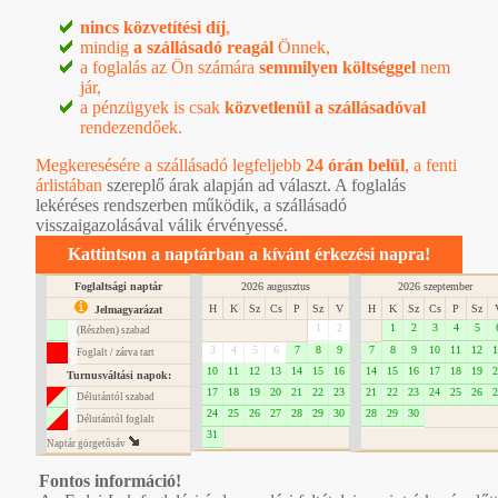
nincs közvetítési díj
,
mindig
a szállásadó reagál
Önnek,
a foglalás az Ön számára
semmilyen költséggel
nem
jár,
a pénzügyek is csak
közvetlenül a szállásadóval
rendezendőek.
Megkeresésére a szállásadó legfeljebb
24 órán belül
, a
fenti
árlistában
szereplő árak alapján ad választ. A foglalás
lekéréses rendszerben működik, a szállásadó
visszaigazolásával válik érvényessé.
Kattintson a naptárban a kívánt érkezési napra!
Foglaltsági naptár
2026 augusztus
2026 szeptember
H
K
Sz
Cs
P
Sz
V
H
K
Sz
Cs
P
Sz
Jelmagyarázat
1
2
1
2
3
4
5
(Részben) szabad
3
4
5
6
7
8
9
7
8
9
10
11
12
1
Foglalt / zárva tart
10
11
12
13
14
15
16
14
15
16
17
18
19
2
Turnusváltási napok:
17
18
19
20
21
22
23
21
22
23
24
25
26
2
Délutántól szabad
24
25
26
27
28
29
30
28
29
30
Délutántól foglalt
31
Naptár görgetôsáv
Fontos információ!