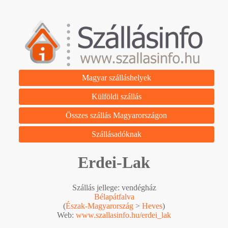
Magyar szálláshelyek
Külföldi szállás
Összes szállás Magyarországon
Szállásadóknak
Erdei-Lak
Szállás jellege: vendégház
Bélapátfalva
(
Észak-Magyarország
>
Heves
)
Web:
www.szallasinfo.hu/erdei_lak