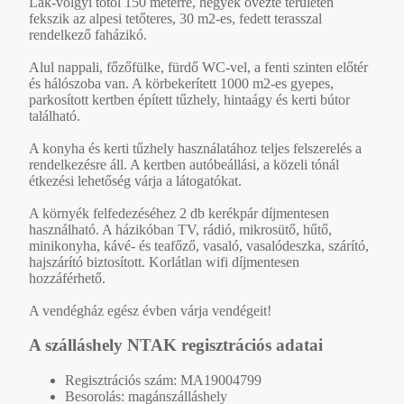
Lak-völgyi tótól 150 méterre, hegyek övezte területen
fekszik az alpesi tetőteres, 30 m2-es, fedett terasszal
rendelkező faházikó.
Alul nappali, főzőfülke, fürdő WC-vel, a fenti szinten előtér
és hálószoba van. A körbekerített 1000 m2-es gyepes,
parkosított kertben épített tűzhely, hintaágy és kerti bútor
található.
A konyha és kerti tűzhely használatához teljes felszerelés a
rendelkezésre áll. A kertben autóbeállási, a közeli tónál
étkezési lehetőség várja a látogatókat.
A környék felfedezéséhez 2 db kerékpár díjmentesen
használható. A házikóban TV, rádió, mikrosütő, hűtő,
minikonyha, kávé- és teafőző, vasaló, vasalódeszka, szárító,
hajszárító biztosított. Korlátlan wifi díjmentesen
hozzáférhető.
A vendégház egész évben várja vendégeit!
A szálláshely NTAK regisztrációs adatai
Regisztrációs szám: MA19004799
Besorolás: magánszálláshely