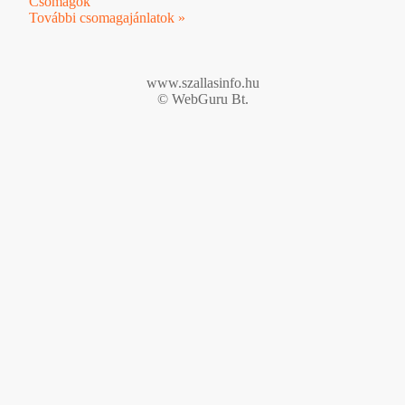
Csomagok
További csomagajánlatok »
www.szallasinfo.hu
© WebGuru Bt.