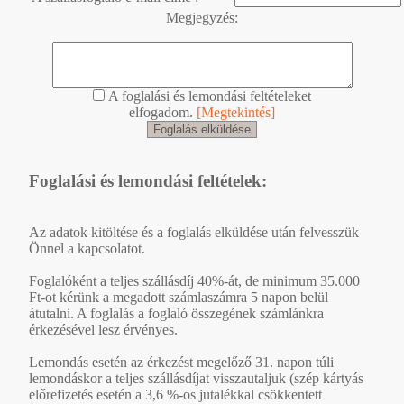
Megjegyzés:
A foglalási és lemondási feltételeket
elfogadom.
[Megtekintés]
Foglalási és lemondási feltételek:
Az adatok kitöltése és a foglalás elküldése után felvesszük
Önnel a kapcsolatot.
Foglalóként a teljes szállásdíj 40%-át, de minimum 35.000
Ft-ot kérünk a megadott számlaszámra 5 napon belül
átutalni. A foglalás a foglaló összegének számlánkra
érkezésével lesz érvényes.
Lemondás esetén az érkezést megelőző 31. napon túli
lemondáskor a teljes szállásdíjat visszautaljuk (szép kártyás
előrefizetés esetén a 3,6 %-os jutalékkal csökkentett