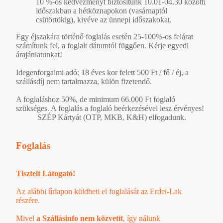
10 %-os kedvezményt biztosítunk 10.01-04.30 közötti
időszakban a hétköznapokon (vasárnaptól
csütörtökig), kivéve az ünnepi időszakokat.
Egy éjszakára történő foglalás esetén 25-100%-os felárat
számítunk fel, a foglalt dátumtól függően. Kérje egyedi
árajánlatunkat!
Idegenforgalmi adó: 18 éves kor felett 500 Ft / fő / éj, a
szállásdíj nem tartalmazza, külön fizetendő.
A foglaláshoz 50%, de minimum 66.000 Ft foglaló
szükséges. A foglalás a foglaló beérkezésével lesz érvényes!
SZÉP Kártyát (OTP, MKB, K&H) elfogadunk.
Foglalás
Tisztelt Látogató!
Az alábbi űrlapon küldheti el foglalását az Erdei-Lak
részére.
Mivel
a Szállásinfo nem közvetít
, így nálunk