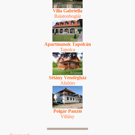
Villa Gabriella
Balatonboglár
Apartmanok Tapolcán
Tapolca
Sétány Vendégház
Alsóörs
Polgár Panzió
Villány