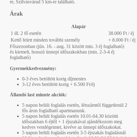
re, Szilvásvárad 5 km-re található.
Árak
Alapár
1 ill. 2 fő esetén
38.000 Ft / éj
Kettő felett minden további személy
+ 8.000 Ft / éj
Főszezonban (jún. 16. - aug. 31 között min. 3 éj foglalható)
és kiemelt, hosszú ünnepi időszakokban (min. 2-3-4 éj
foglalható)
Gyermekkedvezmény:
0-3 éves betöltött korig díjmentes
3-12 éves betöltött korig + 6.500 Ft/éj
Állandó last minute akciók:
5 napon belüli foglalás esetén, létszámtól függetlenül 2
fős áron foglalható apartmanunk.
5 napon belüli foglalás esetén 10.01-04.30 közötti
időszakban 6 éjtől + 1 éjszakával ajándékozom meg
kedves vendégeimet, kivéve az ünnepi időszakokat.
5 napon belüli foglalás esetén 3-5 éjszakás foglalásnál