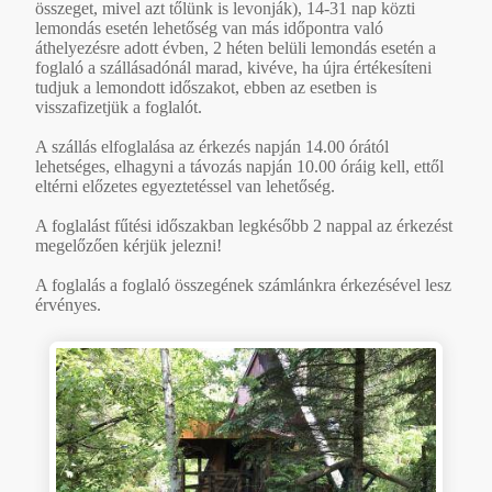
összeget, mivel azt tőlünk is levonják), 14-31 nap közti
lemondás esetén lehetőség van más időpontra való
áthelyezésre adott évben, 2 héten belüli lemondás esetén a
foglaló a szállásadónál marad, kivéve, ha újra értékesíteni
tudjuk a lemondott időszakot, ebben az esetben is
visszafizetjük a foglalót.
A szállás elfoglalása az érkezés napján 14.00 órától
lehetséges, elhagyni a távozás napján 10.00 óráig kell, ettől
eltérni előzetes egyeztetéssel van lehetőség.
A foglalást fűtési időszakban legkésőbb 2 nappal az érkezést
megelőzően kérjük jelezni!
A foglalás a foglaló összegének számlánkra érkezésével lesz
érvényes.