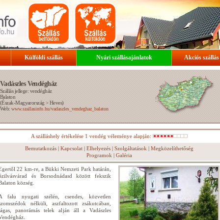
Külföldi szállás
Nyári szállásajánlatok
Akciós szállás
Vadászles Vendégház
Szállás jellege: vendégház
Balaton
(
Észak-Magyarország
>
Heves
)
Web:
www.szallasinfo.hu/vadaszles_vendeghaz_balaton
A szálláshely értékelése 1 vendég véleménye alapján:
Bemutatkozás
|
Kapcsolat
|
Elhelyezés
|
Szolgáltatások
|
Megközelíthetőség
Programok
|
Galéria
Egertől 22 km-re, a Bükki Nemzeti Park határán,
Szilvásvárad és Borsodnádasd között fekszik
Balaton község.
A falu nyugati szélén, csendes, közvetlen
szomszédok nélküli, aszfaltozott zsákutcában,
tágas, panorámás telek alján áll a Vadászles
Vendégház.