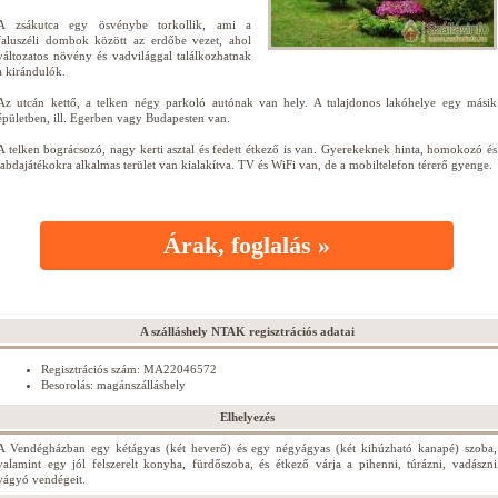
A zsákutca egy ösvénybe torkollik, ami a
faluszéli dombok között az erdőbe vezet, ahol
változatos növény és vadvilággal találkozhatnak
a kirándulók.
Az utcán kettő, a telken négy parkoló autónak van hely. A tulajdonos lakóhelye egy másik
épületben, ill. Egerben vagy Budapesten van.
A telken bográcsozó, nagy kerti asztal és fedett étkező is van. Gyerekeknek hinta, homokozó és
labdajátékokra alkalmas terület van kialakítva. TV és WiFi van, de a mobiltelefon térerő gyenge.
Árak, foglalás »
A szálláshely NTAK regisztrációs adatai
Regisztrációs szám: MA22046572
Besorolás: magánszálláshely
Elhelyezés
A Vendégházban egy kétágyas (két heverő) és egy négyágyas (két kihúzható kanapé) szoba,
valamint egy jól felszerelt konyha, fürdőszoba, és étkező várja a pihenni, túrázni, vadászni
vágyó vendégeit.