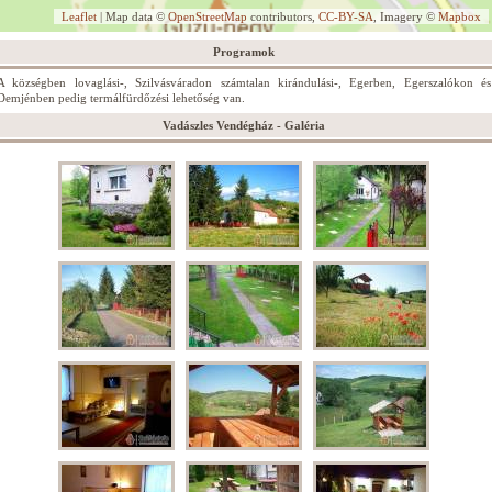
Leaflet
| Map data ©
OpenStreetMap
contributors,
CC-BY-SA
, Imagery ©
Mapbox
Programok
A községben lovaglási-, Szilvásváradon számtalan kirándulási-, Egerben, Egerszalókon és
Demjénben pedig termálfürdőzési lehetőség van.
Vadászles Vendégház - Galéria