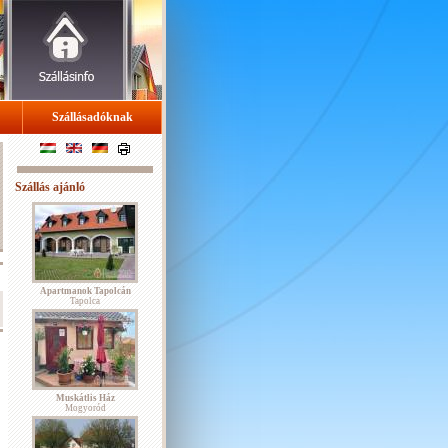
Szállásadóknak
Szállás ajánló
Apartmanok Tapolcán
Tapolca
Muskátlis Ház
Mogyoród