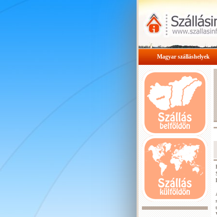
Magyar szálláshelyek