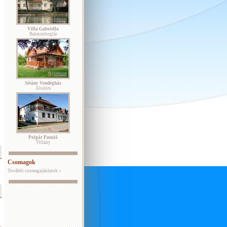
Villa Gabriella
Balatonboglár
Sétány Vendégház
Alsóörs
Polgár Panzió
Villány
Csomagok
További csomagajánlatok »