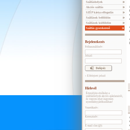
Szálláshelyek
Akciós szállás
SZÉP kártya elfogadás
Szállások belföldön
Szállások külföldön
Szállás gyorskereső
Bejelentkezés
Felhasználónév:
Jelszó:
» Elfelejtett jelszó
Hírlevél
Értesüljön elsőként a
szálláshelyek akciós ajánlatairól,
és vegyen részt ingyenes
nyereményjátékunkban!
Vezetéknév:
Keresztnév:
E-mail cím (@):