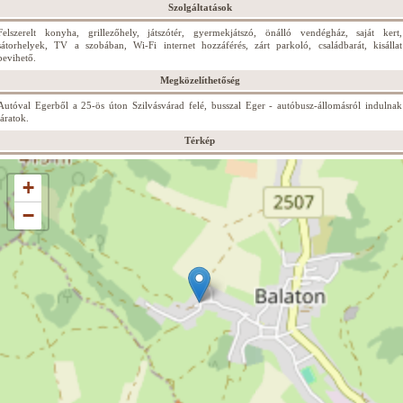
Szolgáltatások
Felszerelt konyha, grillezőhely, játszótér, gyermekjátszó, önálló vendégház, saját kert,
sátorhelyek, TV a szobában, Wi-Fi internet hozzáférés, zárt parkoló, családbarát, kisállat
bevihető.
Megközelíthetőség
Autóval Egerből a 25-ös úton Szilvásvárad felé, busszal Eger - autóbusz-állomásról indulnak
járatok.
Térkép
+
−