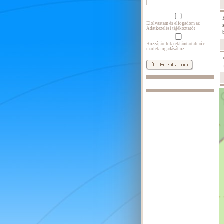
Elolvastam és elfogadom az
Adatkezelési tájékoztatót
Hozzájárulok reklámtartalmú e-
mailek fogadásához.