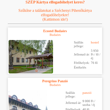
SZÉP Kártya elfogadóhelyet keres?
Szűkítse a találatokat a Széchenyi Pihenőkártya
elfogadóhelyekre!
(Kattintson ide!)
Ecostel Budaörs
Budaörs
Szállás
hostel
jellege:
5 950
Jellemző ár:
Ft / fő /
éj
Férőhelyek:
76 fő
Értékelés
Peregrino Panzió
Budaörs
Szállás
panzió
jellege:
9 000 Ft /
Jellemző ár:
szoba / éj
Férőhelyek:
40 fő