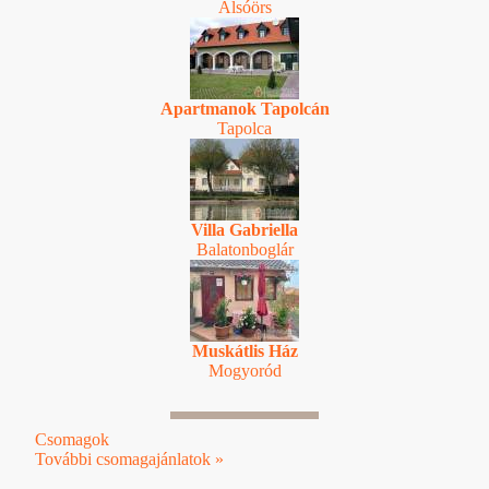
Alsóörs
Apartmanok Tapolcán
Tapolca
Villa Gabriella
Balatonboglár
Muskátlis Ház
Mogyoród
Csomagok
További csomagajánlatok »