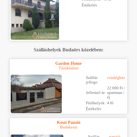
Értékelés
Szálláshelyek Budaörs közelében:
Garden Home
Törökbálint
Szállás
vendégház
jellege:
22 000 Ft /
Jellemző ár:
apartman /
éj
Férőhelyek:
4 fő
Értékelés
Keszi Panzió
Budakeszi
Szállás
panzió