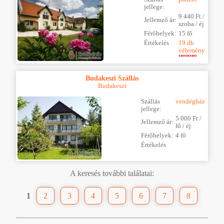
jellege:
9 440 Ft /
Jellemző ár:
szoba / éj
Férőhelyek:
15 fő
Értékelés
19 db
vélemény
Budakeszi Szállás
Budakeszi
Szállás
vendégház
jellege:
5 000 Ft /
Jellemző ár:
fő / éj
Férőhelyek:
4 fő
Értékelés
A keresés további találatai:
1
2
3
4
5
6
7
8