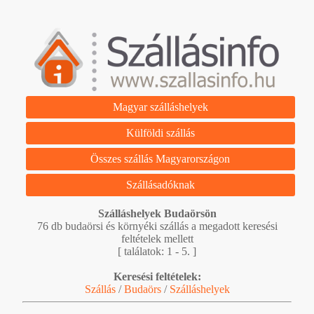
Magyar szálláshelyek
Külföldi szállás
Összes szállás Magyarországon
Szállásadóknak
Szálláshelyek Budaörsön
76 db budaörsi és környéki szállás a megadott keresési
feltételek mellett
[ találatok: 1 - 5. ]
Keresési feltételek:
Szállás
/
Budaörs
/
Szálláshelyek