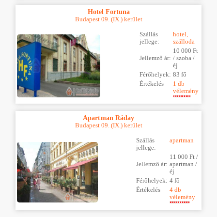
Hotel Fortuna
Budapest 09. (IX.) kerület
Szállás
hotel,
jellege:
szálloda
10 000 Ft
Jellemző ár:
/ szoba /
éj
Férőhelyek:
83 fő
Értékelés
1 db
vélemény
Apartman Ráday
Budapest 09. (IX.) kerület
Szállás
apartman
jellege:
11 000 Ft /
Jellemző ár:
apartman /
éj
Férőhelyek:
4 fő
Értékelés
4 db
vélemény