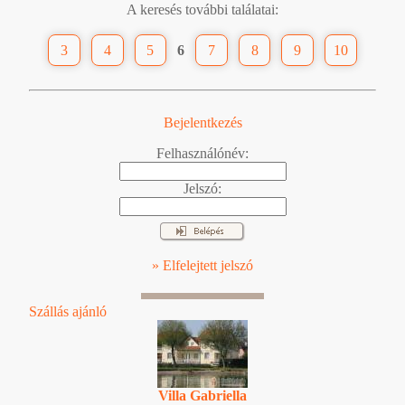
A keresés további találatai:
3
4
5
6
7
8
9
10
Bejelentkezés
Felhasználónév:
Jelszó:
» Elfelejtett jelszó
Szállás ajánló
Villa Gabriella