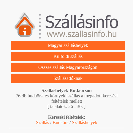
Magyar szálláshelyek
Külföldi szállás
Összes szállás Magyarországon
Szállásadóknak
Szálláshelyek Budaörsön
76 db budaörsi és környéki szállás a megadott keresési
feltételek mellett
[ találatok: 26 - 30. ]
Keresési feltételek:
Szállás
/
Budaörs
/
Szálláshelyek