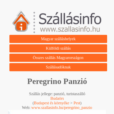
Magyar szálláshelyek
Külföldi szállás
Összes szállás Magyarországon
Szállásadóknak
Peregrino Panzió
Szállás jellege: panzió, turistaszálló
Budaörs
(
Budapest és környéke
>
Pest
)
Web:
www.szallasinfo.hu/peregrino_panzio