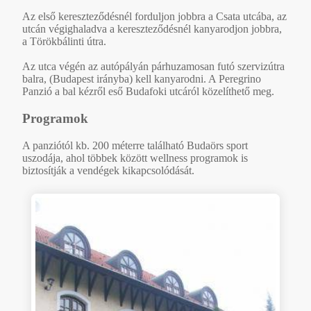
Az első kereszteződésnél forduljon jobbra a Csata utcába, az
utcán végighaladva a kereszteződésnél kanyarodjon jobbra,
a Törökbálinti útra.
Az utca végén az autópályán párhuzamosan futó szervizútra
balra, (Budapest irányba) kell kanyarodni. A Peregrino
Panzió a bal kézről eső Budafoki utcáról közelíthető meg.
Programok
A panziótól kb. 200 méterre található Budaörs sport
uszodája, ahol többek között wellness programok is
biztosítják a vendégek kikapcsolódását.