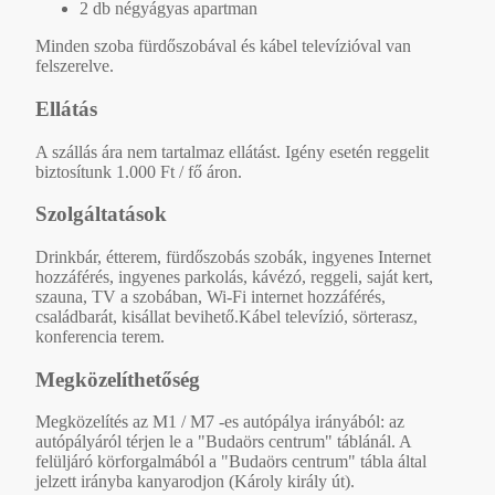
2 db négyágyas apartman
Minden szoba fürdőszobával és kábel televízióval van
felszerelve.
Ellátás
A szállás ára nem tartalmaz ellátást. Igény esetén reggelit
biztosítunk 1.000 Ft / fő áron.
Szolgáltatások
Drinkbár, étterem, fürdőszobás szobák, ingyenes Internet
hozzáférés, ingyenes parkolás, kávézó, reggeli, saját kert,
szauna, TV a szobában, Wi-Fi internet hozzáférés,
családbarát, kisállat bevihető.Kábel televízió, sörterasz,
konferencia terem.
Megközelíthetőség
Megközelítés az M1 / M7 -es autópálya irányából: az
autópályáról térjen le a "Budaörs centrum" táblánál. A
felüljáró körforgalmából a "Budaörs centrum" tábla által
jelzett irányba kanyarodjon (Károly király út).