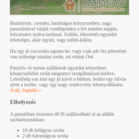
Budaörsön, csendes, barátságos környezetben, nagy
panorámával várjuk vendégeinket a hét minden napján,
folyamatos nyitva tartással. Szállás, étkeztetés egyaránt
lehetséges, akár együtt, vagy külön-külön.
Ha egy jó vacsorára ugrana be, vagy csak pár óra pihenésre
van szüksége utazása során, mi várjuk Önt.
Panziós- és turista szállásunk egyaránt kényelmet,
kikapcsolódást nyújt megannyi szolgáltatással körítve.
Lehetőség van inni egy jó kávét a bárban, beülni egy hűvös
sörre a kertbe, vagy egy nagy rendezvény lebonyolítására.
Árak, foglalás »
Elhelyezés
A panzióban összesen 40 fő szállásolható el az alábbi
szobaelosztásban:
10 db kétágyas szoba
2 db háromágyas szoba