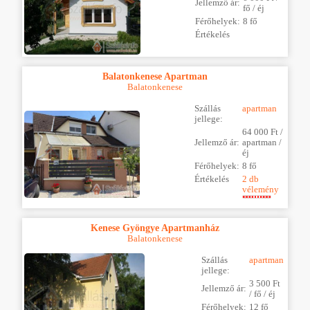
Jellemző ár:
fő / éj
Férőhelyek:
8 fő
Értékelés
Balatonkenese Apartman
Balatonkenese
Szállás
apartman
jellege:
64 000 Ft /
Jellemző ár:
apartman /
éj
Férőhelyek:
8 fő
Értékelés
2 db
vélemény
Kenese Gyöngye Apartmanház
Balatonkenese
Szállás
apartman
jellege:
3 500 Ft
Jellemző ár:
/ fő / éj
Férőhelyek:
12 fő