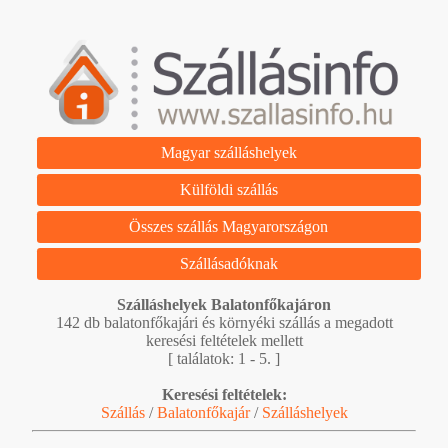
Magyar szálláshelyek
Külföldi szállás
Összes szállás Magyarországon
Szállásadóknak
Szálláshelyek Balatonfőkajáron
142 db balatonfőkajári és környéki szállás a megadott
keresési feltételek mellett
[ találatok: 1 - 5. ]
Keresési feltételek:
Szállás
/
Balatonfőkajár
/
Szálláshelyek