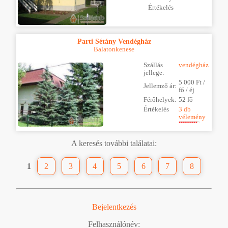
Értékelés
Parti Sétány Vendégház
Balatonkenese
Szállás
vendégház
jellege:
5 000 Ft /
Jellemző ár:
fő / éj
Férőhelyek:
52 fő
Értékelés
3 db
vélemény
A keresés további találatai:
1
2
3
4
5
6
7
8
Bejelentkezés
Felhasználónév: