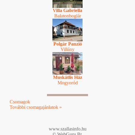
Villa Gabriella
Balatonboglár
Polgár Panzió
Villány
Muskátlis Ház
Mogyoród
Csomagok
További csomagajánlatok »
www.szallasinfo.hu
© WebGuru Bt.