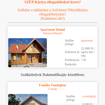
SZÉP Kártya elfogadóhelyet keres?
Szűkítse a találatokat a Széchenyi Pihenőkártya
elfogadóhelyekre!
(Kattintson ide!)
Apartman Dániel
Balatonfőkajár
Szállás
apartman
jellege:
22 000 Ft /
Jellemző ár:
egész ház /
nap
Férőhelyek:
7 fő
Értékelés
Szálláshelyek Balatonfőkajár közelében:
Família Vendégház
Csajág
Szállás
vendégház
jellege:
6 000 Ft /