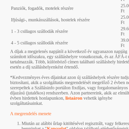
25.
Panziók, fogadók, motelek részére
Ft
25.
Ifjúsági-, munkásszállások, hostelek részére
Ft
29.
1 - 3 csillagos szállodák részére
Ft
39.
4 - 5 csillagos szállodák részére
Ft
A díjak a megjelenés napjától a következő év ugyanazon napjáig
számított időszakra, egy szálláshelyre vonatkoznak, és az ÁFÁ-t
tartalmazzák. Több, különböző címen található szálláshely hirdet
esetén a díj szálláshelyenként értendő.
*Kedvezményes éves díjainkat azon új szálláshelyek részére tudj
biztosítani, akik a szolgáltatás megrendelését megelőző 2 évben 
szerepeltek a Szállásinfo portálon fixdíjas, vagy forgalomarányos
díjazású (jutalékos) rendszerben. Azon partnereink, akik az elmúl
évben hirdettek honlapunkon,
listaáron
vehetik igénybe
szolgáltatásainkat.
A megrendelés menete
Miután az alábbi űrlap kitöltésével regisztrált, vagy felkeres
bennünket a "
Kapcsolat
" oldalon található elérhetőségeink