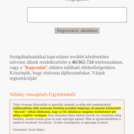
Szolgáltatásainkkal kapcsolatos további kérdésekben
szívesen állunk rendelkezésére a
46/362-724
telefonszámon,
vagy a "
Kapcsolat
" oldalon található elérhetőségeinken.
Köszönjük, hogy elolvasta tájékoztatónkat. Várjuk
regisztrációját!
Néhány visszajelzés Ügyfeleinktől:
"Most olvastam Hirlevelüket és gratulálni szeretnék az eddig elért eredményekhez!
Szállásadóként több internetes hirdetési portállal dolgozom, de minden különösebb
"fényezés" nélkül állíthatom, hogy az Ön oldalukon megjelent hirdetésemre jött
eddig a legtöbb vendégem.
Ezen túlmenően bármi kéréssel (javitás stb.) fordultam eddig
Önökhöz, minden esetben gyors és profi segitséget kaptam! Tehát az együttmüködésben is
rendkívül korrektek!! Köszönöm. További munkájukhoz jó egészséget kivánok!
Üdvözlettel: Pintér Mária".