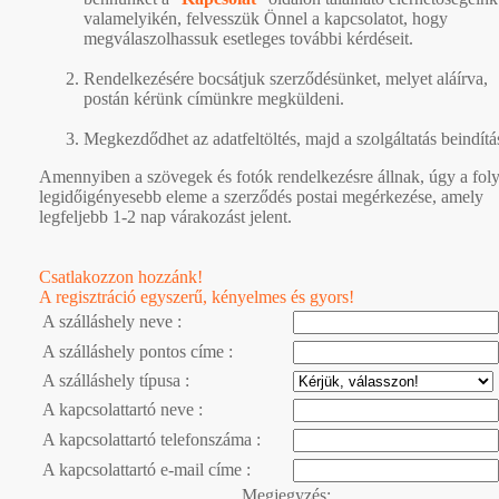
valamelyikén, felvesszük Önnel a kapcsolatot, hogy
megválaszolhassuk esetleges további kérdéseit.
Rendelkezésére bocsátjuk szerződésünket, melyet aláírva,
postán kérünk címünkre megküldeni.
Megkezdődhet az adatfeltöltés, majd a szolgáltatás beindítá
Amennyiben a szövegek és fotók rendelkezésre állnak, úgy a fol
legidőigényesebb eleme a szerződés postai megérkezése, amely
legfeljebb 1-2 nap várakozást jelent.
Csatlakozzon hozzánk!
A regisztráció egyszerű, kényelmes és gyors!
A szálláshely neve :
A szálláshely pontos címe :
A szálláshely típusa :
A kapcsolattartó neve :
A kapcsolattartó telefonszáma :
A kapcsolattartó e-mail címe :
Megjegyzés: