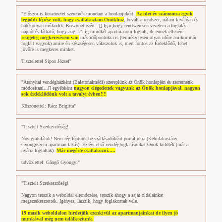
"Először is köszönetet szeretnék mondani a honlapjukért.
Az idei év számomra egyik
legjobb lépése volt, hogy csatlakoztam Önökhöz
, bevált a rendszer, nálam kiválóan és
hatékonyan működik. Köszönet ezért...[] Igaz,hogy rendszeresen vezetem a foglalási
naplót és látható, hogy aug. 21-ig mindkét apartmanom foglalt, de ennek ellenére
rengeteg megkeresésem van
más időpontokra is (természetesen olyan időre amikor már
foglalt vagyok) amire én készségesen válaszolok is, mert fontos az Érdeklődő, lehet
jövőre is megkeres minket.
Tisztelettel Sipos József"
"Aranyhal vendégházként (Balatonalmádi) szereplünk az Önök honlapján és szeretnénk
módosítani...[] egyébként
nagyon elégedettek vagyunk az Önök honlapjával, nagyon
sok érdeklődőnk volt a tavalyi évben!!!!
Köszönettel: Rácz Brigitta"
"Tisztelt Szerkesztőség!
Nos gratulálok! Nem rég léptünk be szállásadóként portáljukra (Kehidakustány
Gyöngyszem apartman lakás). Ez évi első vendégfoglalásunkat Önök küldték (már a
nyárra foglaltak).
Már megérte csatlakozni.....
üdvözlettel: Gángó Gyöngyi"
"Tisztelt Szerkesztőség!
Nagyon tetszik a weboldal elrendezése, tetszik ahogy a saját oldalainkat
megszerkesztették. Igényes, látszik, hogy foglakoztak vele.
19 másik weboldalon hirdetjük ezenkívül az apartmanjainkat de ilyen jó
munkával még nem találkoztunk.