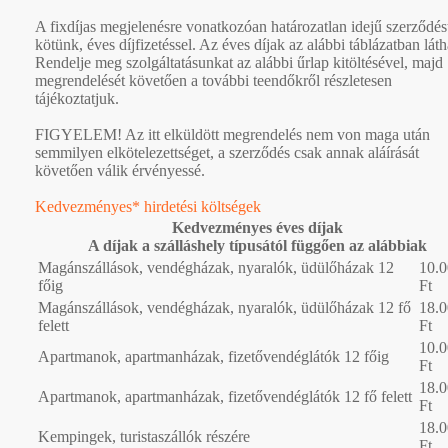
A fixdíjas megjelenésre vonatkozóan határozatlan idejű szerződés
kötünk, éves díjfizetéssel. Az éves díjak az alábbi táblázatban láth
Rendelje meg szolgáltatásunkat az alábbi űrlap kitöltésével, majd
megrendelését követően a további teendőkről részletesen
tájékoztatjuk.
FIGYELEM! Az itt elküldött megrendelés nem von maga után
semmilyen elkötelezettséget, a szerződés csak annak aláírását
követően válik érvényessé.
Kedvezményes* hirdetési költségek
Kedvezményes éves díjak
A díjak a szálláshely típusától függően az alábbiak
Magánszállások, vendégházak, nyaralók, üdülőházak 12
10.
főig
Ft
Magánszállások, vendégházak, nyaralók, üdülőházak 12 fő
18.
felett
Ft
10.
Apartmanok, apartmanházak, fizetővendéglátók 12 főig
Ft
18.
Apartmanok, apartmanházak, fizetővendéglátók 12 fő felett
Ft
18.
Kempingek, turistaszállók részére
Ft