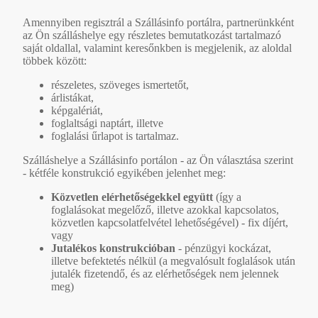
Amennyiben regisztrál a Szállásinfo portálra, partnerünkként
az Ön szálláshelye egy részletes bemutatkozást tartalmazó
saját oldallal, valamint keresőnkben is megjelenik, az aloldal
többek között:
részeletes, szöveges ismertetőt,
árlistákat,
képgalériát,
foglaltsági naptárt, illetve
foglalási űrlapot is tartalmaz.
Szálláshelye a Szállásinfo portálon - az Ön választása szerint
- kétféle konstrukció egyikében jelenhet meg:
Közvetlen elérhetőségekkel együtt
(így a
foglalásokat megelőző, illetve azokkal kapcsolatos,
közvetlen kapcsolatfelvétel lehetőségével) - fix díjért,
vagy
Jutalékos konstrukcióban
- pénzügyi kockázat,
illetve befektetés nélkül (a megvalósult foglalások után
jutalék fizetendő, és az elérhetőségek nem jelennek
meg)