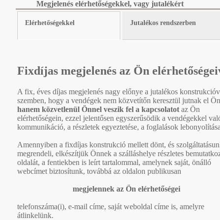
Megjelenés elérhetőségekkel, vagy jutalékért
Elérhetőségekkel
Jutalékos rendszerben
Fixdíjas megjelenés az Ön elérhetőségei
A fix, éves díjas megjelenés nagy előnye a jutalékos konstrukcióv
szemben, hogy a vendégek nem közvetítőn keresztül jutnak el Ö
hanem közvetlenül Önnel veszik fel a kapcsolatot
az Ön
elérhetőségein, ezzel jelentősen egyszerűsödik a vendégekkel val
kommunikáció, a részletek egyeztetése, a foglalások lebonyolítása
Amennyiben a fixdíjas konstrukció mellett dönt, és szolgáltatásun
megrendeli, elkészítjük Önnek a szálláshelye részletes bemutatko
oldalát, a fentiekben is leírt tartalommal, amelynek saját, önálló
webcímet biztosítunk, továbbá az oldalon publikusan
megjelennek az Ön elérhetőségei
telefonszáma(i), e-mail címe, saját weboldal címe is, amelyre
átlinkelünk.