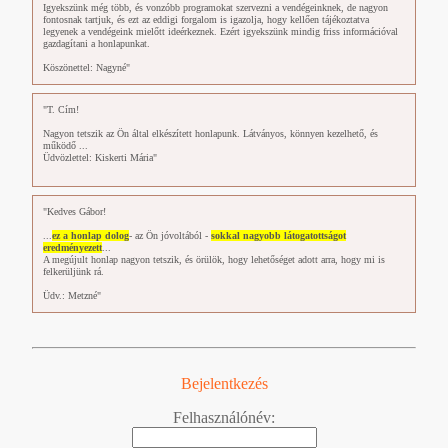
Igyekszünk még több, és vonzóbb programokat szervezni a vendégeinknek, de nagyon
fontosnak tartjuk, és ezt az eddigi forgalom is igazolja, hogy kellően tájékoztatva
legyenek a vendégeink mielőtt ideérkeznek. Ezért igyekszünk mindig friss információval
gazdagítani a honlapunkat.
Köszönettel: Nagyné"
"T. Cím!
Nagyon tetszik az Ön által elkészített honlapunk. Látványos, könnyen kezelhető, és
működő ...
Üdvözlettel: Kiskerti Mária"
"Kedves Gábor!
...
ez a honlap dolog
- az Ön jóvoltából -
sokkal nagyobb látogatottságot
eredményezett
...
A megújult honlap nagyon tetszik, és örülök, hogy lehetőséget adott arra, hogy mi is
felkerüljünk rá.
Üdv.: Metzné"
Bejelentkezés
Felhasználónév: