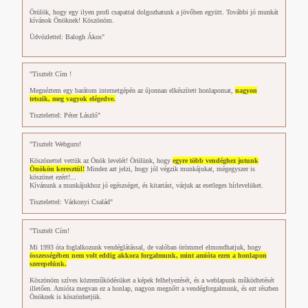
Örülök, hogy egy ilyen profi csapattal dolgozhatunk a jövőben együtt. További jó munkát
kívánok Önöknek! Köszönöm.
Üdvözlettel: Balogh Ákos"
"Tisztelt Cím !
Megnéztem egy barátom internetgépén az újonnan elkészített honlapomat,
nagyon
tetszik, meg vagyok elégedve.
Tisztelettel: Péter László"
"Tisztelt Webguru!
Köszönettel vettük az Önök levelét! Örülünk, hogy
egyre több vendéghez jutunk
Önökön keresztül!
Mindez azt jelzi, hogy jól végzik munkájukat, mégegyszer is
köszönet ezért!...
Kívánunk a munkájukhoz jó egészséget, és kitartást, várjuk az esetleges hírlevelüket.
Tisztelettel: Várkonyi Család"
"Tisztelt Cím!
Mi 1993 óta foglalkozunk vendéglátással, de valóban örömmel elmondhatjuk, hogy
összességében nem volt eddig akkora forgalmunk, mint amióta ezen a honlapon
szerepelünk.
Köszönöm szíves közreműködésüket a képek felhelyezését, és a weblapunk működtetését
illetően. Amióta megvan ez a honlap, nagyon megnőtt a vendégforgalmunk, és ezt részben
Önöknek is köszönhetjük.