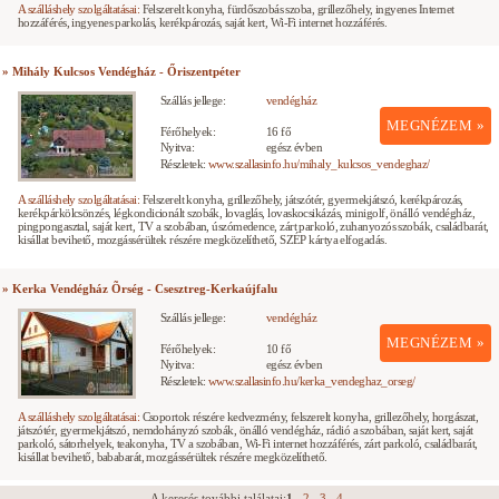
A szálláshely szolgáltatásai:
Felszerelt konyha, fürdőszobás szoba, grillezőhely, ingyenes Internet
hozzáférés, ingyenes parkolás, kerékpározás, saját kert, Wi-Fi internet hozzáférés.
» Mihály Kulcsos Vendégház - Őriszentpéter
Szállás jellege:
vendégház
MEGNÉZEM »
Férőhelyek:
16 fő
Nyitva:
egész évben
Részletek:
www.szallasinfo.hu/mihaly_kulcsos_vendeghaz/
A szálláshely szolgáltatásai:
Felszerelt konyha, grillezőhely, játszótér, gyermekjátszó, kerékpározás,
kerékpárkölcsönzés, légkondicionált szobák, lovaglás, lovaskocsikázás, minigolf, önálló vendégház,
pingpongasztal, saját kert, TV a szobában, úszómedence, zárt parkoló, zuhanyozós szobák, családbarát,
kisállat bevihető, mozgássérültek részére megközelíthető, SZÉP kártya elfogadás.
» Kerka Vendégház Õrség - Csesztreg-Kerkaújfalu
Szállás jellege:
vendégház
MEGNÉZEM »
Férőhelyek:
10 fő
Nyitva:
egész évben
Részletek:
www.szallasinfo.hu/kerka_vendeghaz_orseg/
A szálláshely szolgáltatásai:
Csoportok részére kedvezmény, felszerelt konyha, grillezőhely, horgászat,
játszótér, gyermekjátszó, nemdohányzó szobák, önálló vendégház, rádió a szobában, saját kert, saját
parkoló, sátorhelyek, teakonyha, TV a szobában, Wi-Fi internet hozzáférés, zárt parkoló, családbarát,
kisállat bevihető, bababarát, mozgássérültek részére megközelíthető.
A keresés további találatai:
1
2
3
4