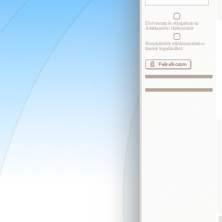
Elolvastam és elfogadom az
Adatkezelési tájékoztatót
Hozzájárulok reklámtartalmú e-
mailek fogadásához.