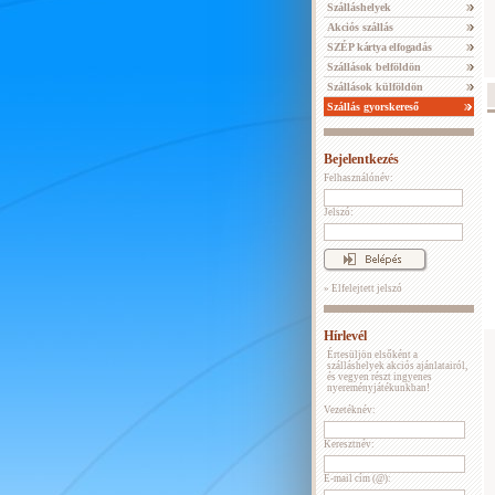
Szálláshelyek
Akciós szállás
SZÉP kártya elfogadás
Szállások belföldön
Szállások külföldön
Szállás gyorskereső
Bejelentkezés
Felhasználónév:
Jelszó:
» Elfelejtett jelszó
Hírlevél
Értesüljön elsőként a
szálláshelyek akciós ajánlatairól,
és vegyen részt ingyenes
nyereményjátékunkban!
Vezetéknév:
Keresztnév:
E-mail cím (@):