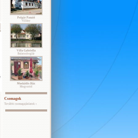
Polgár Panzió
Villány
Villa Gabriella
Balatonboglár
ó
,
Muskátlis Ház
Mogyoród
Csomagok
További csomagajánlatok »