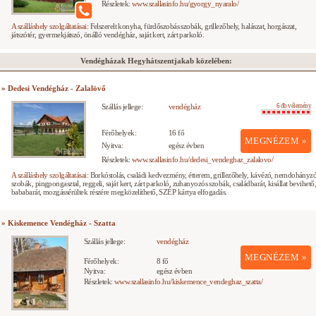
Részletek:
www.szallasinfo.hu/gyorgy_nyaralo/
A szálláshely szolgáltatásai:
Felszerelt konyha, fürdőszobás szobák, grillezőhely, halászat, horgászat,
játszótér, gyermekjátszó, önálló vendégház, saját kert, zárt parkoló.
Vendégházak Hegyhátszentjakab közelében:
» Dedesi Vendégház - Zalalövő
Szállás jellege:
vendégház
6 db vélemény
Férőhelyek:
16 fő
MEGNÉZEM »
Nyitva:
egész évben
Részletek:
www.szallasinfo.hu/dedesi_vendeghaz_zalalovo/
A szálláshely szolgáltatásai:
Borkóstolás, családi kedvezmény, étterem, grillezőhely, kávézó, nemdohányz
szobák, pingpongasztal, reggeli, saját kert, zárt parkoló, zuhanyozós szobák, családbarát, kisállat bevihető
bababarát, mozgássérültek részére megközelíthető, SZÉP kártya elfogadás.
» Kiskemence Vendégház - Szatta
Szállás jellege:
vendégház
MEGNÉZEM »
Férőhelyek:
8 fő
Nyitva:
egész évben
Részletek:
www.szallasinfo.hu/kiskemence_vendeghaz_szatta/