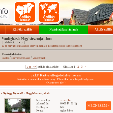
Külföldi szállás
Nyári szállásajánlatok
Akciós szállás
Vendégházak Hegyhátszentjakabon
[ találatok: 1 - 5. ]
20 db hegyhátszentjakabi és környéki szállás a megadott keresési feltételek mellett
Keresési feltételek:
/
/
Szállás
Hegyhátszentjakab
Vendégházak
szállás oldalanként
Oldalak:
1
2
3
4
SZÉP Kártya elfogadóhelyet keres?
Szűkítse a találatokat a Széchenyi Pihenőkártya elfogadóhelyekre!
(Kattintson ide!)
» György Nyaraló - Hegyhátszentjakab
Szállás jellege:
vendégház
Jellemző ár:
8 000 Ft / fő / éj
MEGNÉZEM »
Férőhelyek:
6 fő
Nyitva:
egész évben