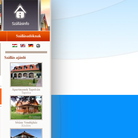
Szállásadóknak
Szállás ajánló
Apartmanok Tapolcán
Tapolca
Sétány Vendégház
Alsóörs