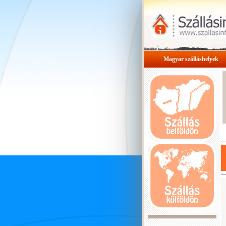
Magyar szálláshelyek