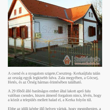
A csend és a nyugalom szigete,Csesztreg- Kerkaújfalu talán
az ország egyik legkisebb falva. Zala megyében, a Göcsej,
Hetés, és az Őrség hármas érintésében található.
A 29 főből álló barátságos ember által lakott apró falu
valóban csendes, hiszen átmenő forgalom nincs, lévén, hogy
a közút a település mellett halad el, a Kerka folyón túl.
Ebbe az idilli képbe illő helyen várjuk, hogy megpihenjen, a