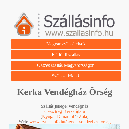
Magyar szálláshelyek
Külföldi szállás
Összes szállás Magyarországon
Szállásadóknak
Kerka Vendégház Õrség
Szállás jellege: vendégház
Csesztreg-Kerkaújfalu
(
Nyugat-Dunántúl
>
Zala
)
Web:
www.szallasinfo.hu/kerka_vendeghaz_orseg