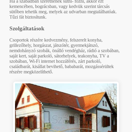
Ha a szabadban szeretnének sütni- főzni, akkor ezt
kemencében, bográcsban, vagy kedvük szerint tárcsás
sütőben tehetik meg, melyek az udvarban megtalálhatóak.
Tűzi fát biztosítunk.
Szolgáltatások
Csoportok részére kedvezmény, felszerelt konyha,
grillezőhely, horgászat, játszótér, gyermekjátszó,
nemdohányzó szobák, önálló vendégház, rádió a szobában,
saját kert, saját parkoló, sátorhelyek, teakonyha, TV a
szobában, Wi-Fi internet hozzáférés, zárt parkoló,
családbarát, kisállat bevihető, bababarát, mozgássérültek
részére megközelíthető.