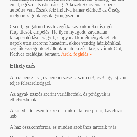
en át, egészen Kistolmácsig. A közeli Szlovénia 5 perc
autóútra van. Észak felé indulva hamar elérhető az Őrség,
mely országunk egyik gyöngyszeme.
Csend,nyugalom,friss levegő,kakas kukorékolás,rigó
fütty,tücsök ciripelés, Ha ilyen nyugodt, zavartalan
kikapcsolódásra vágyik, s ugyanakkor élményekkel teli
napok után szeretne hazatérni, akkor vendég házikónkkal,
segítőkészségünkkel állunk rendelkezésükre, s várjuk Önt,
Kedves családját, barátait.
Árak, foglalás »
Elhelyezés
A ház beosztása, és berendezése: 2 szoba (3, és 3 ágyas) van
teljes felszereltséggel.
Az ágyak tetszés szerint variálhatóak, és pótágyak is
elhelyezhetők.
A konyha teljesen felszerelt: mikró, kenyérpirító, kávéfőző
.stb.
A ház összkomfortos, és minden szobához tartozik tv is.