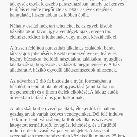
tájegység egyik legszebb parasztházában, amely az igényes
felújítás ellenére megőrizte az 1900- as évek elejének
hangulatát, hiszen abban az időben épült.
Néhány család még tart teheneket is, az egyéb kisebb
háziállatokon kívül, így a vendégek igazi, eredeti bio
élelmiszerekhez is juthatnak, vagy maguk készíthetik el.
A frissen felújított parasztház alkalmas családok, baráti
társaságok pihenésére, kisebb rendezvényekre, leány és
legény búcsúkra, belföldi nászutakra, találkákra, nyugdíjas
találkozókra, horgászok, vadászok megpihenésére. A ház
állatbarát.A házikó egyedül álló,szomszédok nincsenek.
Az udvarban 3 dió fa biztosítja a nyári forróságban a
hűsölést, a lehűtött italok elfogyasztását(amit kútban is
megtehetnek) és a finom ételek elköltését.A fák az autók
árnyékban tartásáról is gondoskodnak.
A falucskát körbe övező patakok,rétek,erdők és halban
gazdag tavak várják kedves vendégeinket..Dél felé indulva
10 km-re Lenti városában, külföldiek által is szívesen
látogatott termálfürdő, lovaglási lehetőség, és a fürdőtől
induló erdei kisvasút várja a vendégeket. A kisvasút
szezonálisan menetrendszerűen közlekedik, mintegy 25 km-