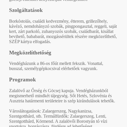
Szolgáltatások
Borkóstolás, családi kedvezmény, étterem, grillezőhely,
kávézó, nemdohányzó szobák, pingpongasztal, reggeli, saját
kert, zárt parkoló, zuhanyozós szobák, családbarát, kisállat
bevihető, bababarát, mozgássérültek részére megközelíthető,
SZÉP kártya elfogadás.
Megközelíthetőség
Vendégházunk a 86-os főút mellett fekszik. Vonattal,
busszal, személygépkocsival elérhetőek vagyunk.
Programok
Zalalövő az Őrség és Göcsej kapuja. Vendégházunkból
megismerhető mindkét tájegység. Sőt Hetés, Szlovénia és
Ausztria határmenti területeire is szép kirándulások tehetők.
Városlátogatások: Zalaegerszeg, Nagykanizsa,
Szentgotthárd, stb. Termálfürdők: Zalaegerszeg, Lenti,
Szentgotthárd, Körmend. A zalalövői Borostyán tó vízi
sportokra, horgászásra, fürdésre ad lehetőséget.