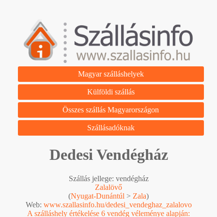
Magyar szálláshelyek
Külföldi szállás
Összes szállás Magyarországon
Szállásadóknak
Dedesi Vendégház
Szállás jellege: vendégház
Zalalövő
(
Nyugat-Dunántúl
>
Zala
)
Web:
www.szallasinfo.hu/dedesi_vendeghaz_zalalovo
A szálláshely értékelése 6 vendég véleménye alapján: