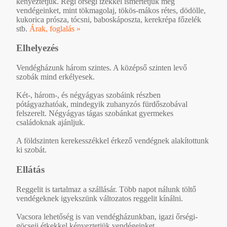
kényeztetjük. Régi őrségi ízekkel ismertetjük meg
vendégeinket, mint tökmagolaj, tökös-mákos rétes, dödölle,
kukorica prósza, tócsni, baboskáposzta, kerekrépa főzelék
stb.
Árak, foglalás »
Elhelyezés
Vendégházunk három szintes. A középső szinten levő
szobák mind erkélyesek.
Két-, három-, és négyágyas szobáink részben
pótágyazhatóak, mindegyik zuhanyzós fürdőszobával
felszerelt. Négyágyas tágas szobánkat gyermekes
családoknak ajánljuk.
A földszinten kerekesszékkel érkező vendégnek alakítottunk
ki szobát.
Ellátás
Reggelit is tartalmaz a szállásár. Több napot nálunk töltő
vendégeknek igyekszünk változatos reggelit kínálni.
Vacsora lehetőség is van vendégházunkban, igazi őrségi-
göcseji étkekkel kényeztetjük vendégeinket.