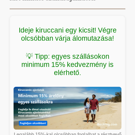
Ideje kiruccani egy kicsit! Végre
olcsóbban várja álomutazása!
💡 Tipp: egyes szállásokon
minimum 15% kedvezmény is
elérhető.
Legalább 15%-kal olcsóbban foglalhat a résztvevő