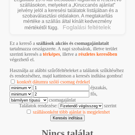
szállásokon, melyeket a „Kiruccanós ajánlat”
jelvény jelöl a keresési találatok listájában és a
szobaválasztási oldalakon. A megtakarítás
mértéke a szállás által kínált kedvezmény
Foglalási feltételek
mértékétől függ.
Ez a kereső a
szállások akciós és csomagajánlatait
tartalmazza országszerte. A napi szobaárak, illetve terület
szerinti keresés a
térképes
, illetve a
részletes keresőben
végezhető el.
Használja az alábbi szűrőfeltételeket a találatok szűkítéséhez
és rendezéséhez, majd kattintson a keresés indítása gombra!
konkrét dátumra szóló csomag érdekel
éjszakás,
fős,
csomagajánlat
Találatok rendezése:
szerint
szállásonként több ajánlat is megjelenhet
Nincs találat