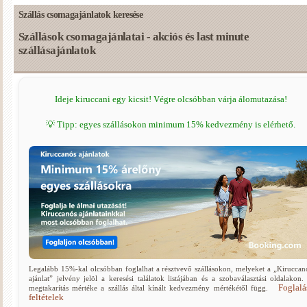
Szállás csomagajánlatok keresése
Szállások csomagajánlatai - akciós és last minute
szállásajánlatok
Ideje kiruccani egy kicsit! Végre olcsóbban várja álomutazása!
💡 Tipp: egyes szállásokon minimum 15% kedvezmény is elérhető.
Legalább 15%-kal olcsóbban foglalhat a résztvevő szállásokon, melyeket a „Kiruccan
ajánlat” jelvény jelöl a keresési találatok listájában és a szobaválasztási oldalakon.
Foglalá
megtakarítás mértéke a szállás által kínált kedvezmény mértékétől függ.
feltételek