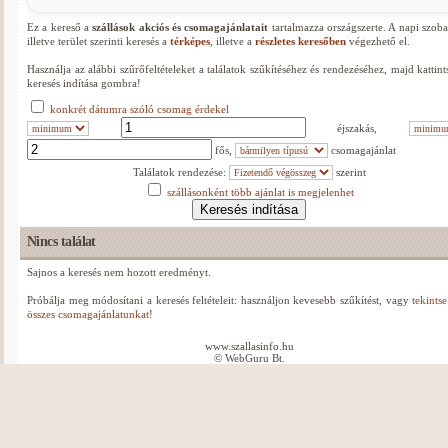
Ez a kereső a
szállások akciós és csomagajánlatait
tartalmazza országszerte. A napi szoba
illetve terület szerinti keresés a
térképes
, illetve a
részletes keresőben
végezhető el.
Használja az alábbi szűrőfeltételeket a találatok szűkítéséhez és rendezéséhez, majd kattin
keresés indítása gombra!
konkrét dátumra szóló csomag érdekel
éjszakás,
fős,
csomagajánlat
Találatok rendezése:
szerint
szállásonként több ajánlat is megjelenhet
Nincs találat
Sajnos a keresés nem hozott eredményt.
Próbálja meg módosítani a keresés feltételeit: használjon kevesebb szűkítést, vagy
tekints
összes csomagajánlatunkat
!
www.szallasinfo.hu
© WebGuru Bt.