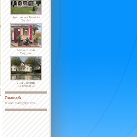
Apartmanok Tapolcán
Tapolca
Muskátlis Ház
Mogyoród
Villa Gabriella
Balatonboglár
Csomagok
További csomagajánlatok »