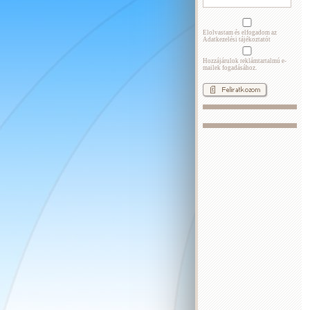
Elolvastam és elfogadom az
Adatkezelési tájékoztatót
Hozzájárulok reklámtartalmú e-
mailek fogadásához.