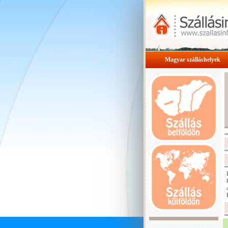
Magyar szálláshelyek