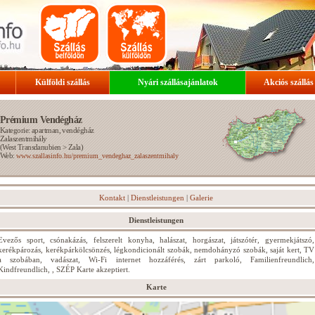
Külföldi szállás
Nyári szállásajánlatok
Akciós szállás
Prémium Vendégház
Kategorie: apartman, vendégház
Zalaszentmihály
(
West Transdanubien
>
Zala
)
Web:
www.szallasinfo.hu/premium_vendeghaz_zalaszentmihaly
Kontakt
|
Dienstleistungen
|
Galerie
Dienstleistungen
Evezős sport, csónakázás, felszerelt konyha, halászat, horgászat, játszótér, gyermekjátszó,
kerékpározás, kerékpárkölcsönzés, légkondicionált szobák, nemdohányzó szobák, saját kert, TV
a szobában, vadászat, Wi-Fi internet hozzáférés, zárt parkoló, Familienfreundlich,
Kindfreundlich, , SZÉP Karte akzeptiert.
Karte