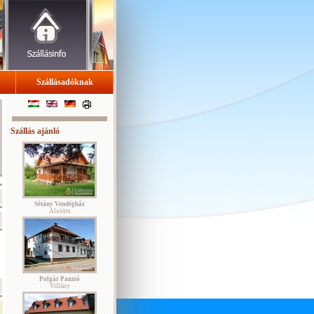
Szállásadóknak
Szállás ajánló
Sétány Vendégház
Alsóörs
Polgár Panzió
Villány