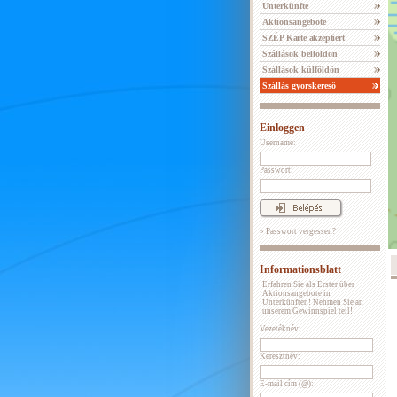
Unterkünfte
Aktionsangebote
SZÉP Karte akzeptiert
Szállások belföldön
Szállások külföldön
Szállás gyorskereső
Einloggen
Username:
Passwort:
» Passwort vergessen?
Informationsblatt
Erfahren Sie als Erster über
Aktionsangebote in
Unterkünften! Nehmen Sie an
unserem Gewinnspiel teil!
Vezetéknév:
Keresztnév:
E-mail cím (@):