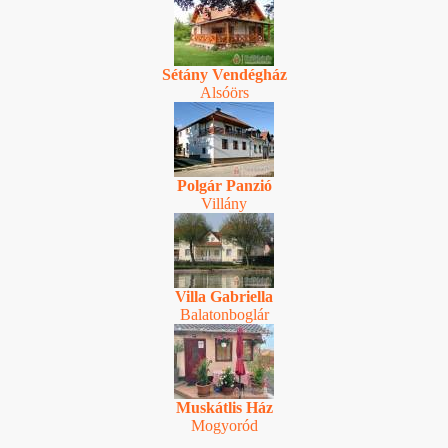
Sétány Vendégház
Alsóörs
Polgár Panzió
Villány
Villa Gabriella
Balatonboglár
Muskátlis Ház
Mogyoród