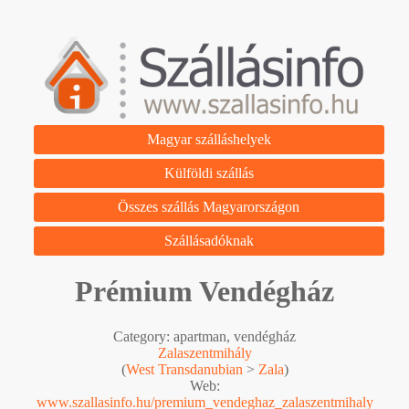
Magyar szálláshelyek
Külföldi szállás
Összes szállás Magyarországon
Szállásadóknak
Prémium Vendégház
Category: apartman, vendégház
Zalaszentmihály
(
West Transdanubian
>
Zala
)
Web:
www.szallasinfo.hu/premium_vendeghaz_zalaszentmihaly