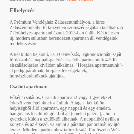
Elhelyezés
A Prémium Vendégház Zalaszentmihályon, a híres
Zalaszentmihályi-tó közvetlen szomszédságában található. A
7 férőhelyes apartmanházunk 2013-ban épült. Két teljesen
új, modern stílusban berendezett apartman áll vendégeink
rendelkezésére.
A két külön bejáratú, LCD televíziós, légkondicionált, saját
fürdőszobás, nappali-galériás családi apartmanunk 4-5 fő
elszállásolására kiválóan alkalmas. "Horgász apartmanunk"-
at pedig pároknak, horgász feleségeknek,
horgászbarátnőknek ajánljuk.
Családi apartman:
Főként családos, Családi apartman2 vagy 3 gyerekkel
érkező vendégeinknek ajánljuk. A tágas, két külön
helyiségből álló apartman, egy nappali és egy emeleti,
hangulatos kis dühöngő”-ből áll (emeleti galéria), ahol a
gyerekek külön a szülőktől alhatnak. A nappaliból nyílik a
konyha és az étkező, valamint a páratlan panorámát nyújtó
terasz. Minden apartmanhoz tartozik saját fürdőszoba WC-