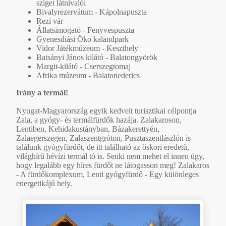
sziget látnivalói
Bivalyrezervátum - Kápolnapuszta
Rezi vár
Állatsimogató - Fenyvespuszta
Gyenesdiási Öko kalandpark
Vidor Játékmúzeum - Keszthely
Batsányi János kilátó - Balatongyörök
Margit-kilátó - Cserszegtomaj
Afrika múzeum - Balatonederics
Irány a termál!
Nyugat-Magyarország egyik kedvelt turisztikai célpontja
Zala, a gyógy- és termálfürdők hazája. Zalakaroson,
Lentiben, Kehidakustányban, Bázakerettyén,
Zalaegerszegen, Zalaszentgróton, Pusztaszentlászlón is
találunk gyógyfürdőt, de itt található az őskori eredetű,
világhírű hévízi termál tó is. Senki nem mehet el innen úgy,
hogy legalább egy híres fürdőt ne látogasson meg! Zalakaros
- A fürdőkomplexum, Lenti gyógyfürdő - Egy különleges
energetikájú hely.