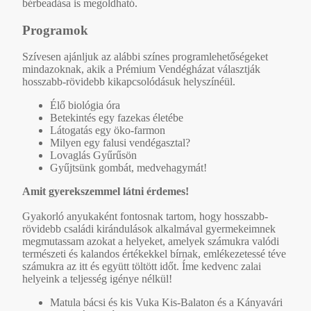
bérbeadása is megoldható.
Programok
Szívesen ajánljuk az alábbi színes programlehetőségeket
mindazoknak, akik a Prémium Vendégházat választják
hosszabb-rövidebb kikapcsolódásuk helyszínéül.
Élő biológia óra
Betekintés egy fazekas életébe
Látogatás egy öko-farmon
Milyen egy falusi vendégasztal?
Lovaglás Gyűrűsön
Gyűjtsünk gombát, medvehagymát!
Amit gyerekszemmel látni érdemes!
Gyakorló anyukaként fontosnak tartom, hogy hosszabb-
rövidebb családi kirándulások alkalmával gyermekeimnek
megmutassam azokat a helyeket, amelyek számukra valódi
természeti és kalandos értékekkel bírnak, emlékezetessé téve
számukra az itt és együtt töltött időt. Íme kedvenc zalai
helyeink a teljesség igénye nélkül!
Matula bácsi és kis Vuka Kis-Balaton és a Kányavári