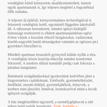
vendégház külső környezete akadálymentesített, hanem
egyik apartmanunk is, így teljesen megfelel a fogyatékkal
élők számára.
A teljesen új építésű, környezettudatos technológiával is
felszerelt vendégház kettő, egymástól független lakrészből
áll. A stílusosan berendezett, minden igényt kielégítő
biztonsági rendszerrel is ellátott apartmanjainkban egész
évben várjuk a hozzánk érkező horgászokat, vadászokat,
kisebb-nagyobb baráti társaságokat valamint az egészen pici
gyerekkel érkezőket is.
Mindkét apartman teraszáról gyönyörű kilátás nyílik a tóra.
A vendégház közös konyha-étkezője minden komforttal
felszerelt. A modern stílusú kandalló pedig csak fokozza a
páratlan hangulatot.
Bababarát szolgáltatásokkal igyekeztünk kedvében járni a
kisgyermekes családoknak. Etetőszék, gyermekétkészlet,
fürdőkád, mosdó-fellépő, gyermekjátékok, könyvek, a
kertben mini játszótér, hintával, homokozóval mind a kicsik
igényeit szolgálják.
A ház megközelítése egyszerű, a személygépkocsit a zárt
telken belül tudják leparkolni.
Árak, foglalás »