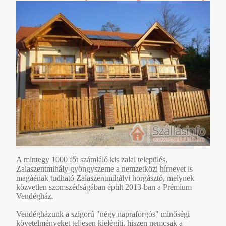
A mintegy 1000 főt számláló kis zalai település,
Zalaszentmihály gyöngyszeme a nemzetközi hírnevet is
magáénak tudható Zalaszentmihályi horgásztó, melynek
közvetlen szomszédságában épült 2013-ban a Prémium
Vendégház.
Vendégházunk a szigorú "négy napraforgós" minőségi
követelményeket teljesen kielégíti, hiszen nemcsak a