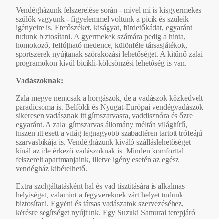
Vendégházunk felszerelése során - mivel mi is kisgyermekes
szülők vagyunk - figyelemmel voltunk a picik és szüleik
igényeire is. Etetőszéket, kiságyat, fürdetőkádat, egyaránt
tudunk biztosítani. A gyermekek számára pedig a hinta,
homokozó, felfújható medence, különféle társasjátékok,
sportszerek nyújtanak szórakozási lehetőséget. A kitűnő zalai
programokon kívül bicikli-kölcsönzési lehetőség is van.
Vadászoknak:
Zala megye nemcsak a horgászok, de a vadászok közkedvelt
paradicsoma is. Belföldi és Nyugat-Európai vendégvadászok
sikeresen vadásznak itt gímszarvasra, vaddisznóra és őzre
egyaránt. A zalai gímszarvas állomány méltán világhírű,
hiszen itt esett a világ legnagyobb szabadtéren tartott trófeájú
szarvasbikája is. Vendégházunk kiváló szálláslehetőséget
kínál az ide érkező vadászoknak is. Minden komforttal
felszerelt apartmanjaink, illetve igény esetén az egész
vendégház kibérelhető.
Extra szolgáltatásként hal és vad tisztítására is alkalmas
helyiséget, valamint a fegyvereknek zárt helyet tudunk
biztosítani. Egyéni és társas vadászatok szervezéséhez,
kérésre segítséget nyújtunk. Egy Suzuki Samurai terepjáró