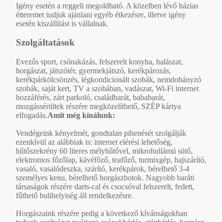
Igény esetén a reggeli megoldható. A közelben lévő házias
étteremet tudjuk ajánlani egyéb étkezésre, illetve igény
esetén kiszállítást is vállalnak.
Szolgáltatások
Evezős sport, csónakázás, felszerelt konyha, halászat,
horgászat, játszótér, gyermekjátszó, kerékpározás,
kerékpárkölcsönzés, légkondicionált szobák, nemdohányzó
szobák, saját kert, TV a szobában, vadászat, Wi-Fi internet
hozzáférés, zárt parkoló, családbarát, bababarát,
mozgássérültek részére megközelíthető, SZÉP kártya
elfogadás.
Amit még kínálunk:
Vendégeink kényelmét, gondtalan pihenését szolgálják
ezenkívül az alábbiak is: internet elérési lehetőség,
hűtőszekrény 60 literes mélyhűtővel, mikrohullámú sütő,
elektromos főzőlap, kávéfőző, teafőző, turmixgép, hajszárító,
vasaló, vasalódeszka, szárító, kerékpárok, bérelhető 3-4
személyes kenu, bérelhető horgászbotok. Nagyobb baráti
társaságok részére darts-cal és csocsóval felszerelt, fedett,
fűthető bulihelyiség áll rendelkezésre.
Horgászaink részére pedig a következő kívánságokban