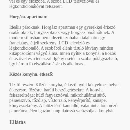
vel és egy előszoba. A szoba LCD televízióval és
légkondicionálóval felszerelt.
Horgász apartman:
Ideális pároknak, Horgász apartman egy gyerekkel érkező
családoknak, horgászoknak vagy horgász barátnőknek. A
modern stílusban berendezett szobában található egy
franciaágy, éjjeli szekrény, LCD televízió és
légkondicionáló. A szobából elénk táruló látvány minden
kikapcsolódni vágyó álma. Innen nyílik a konyha, a közös
étkezővel és a terasszal. Igény esetén a szoba pótágyazható,
így három fő elszállásolására is alkalmas.
Közös konyha, étkező:
Tíz fő részére Közös konyha, étkező nyújt kényelmes helyet
étkezésre, főzésre, baráti beszélgetésekre. A konyha
felszereltsége: hűtő fagyasztóval, mikrohullámú sütő,
páraelszívó, főzőlap, vízforraló, kenyérpirító, kanapé,
könyvszekrény. A fatüzelésű kandalló, valamint a tóra néző
panoráma télen igazán hangulatossá varázsolja a konyhát.
Ellátás