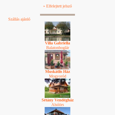
» Elfelejtett jelszó
Szállás ajánló
Villa Gabriella
Balatonboglár
Muskátlis Ház
Mogyoród
Sétány Vendégház
Alsóörs