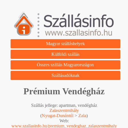
Magyar szálláshelyek
Külföldi szállás
Összes szállás Magyarországon
Szállásadóknak
Prémium Vendégház
Szállás jellege: apartman, vendégház
Zalaszentmihály
(
Nyugat-Dunántúl
>
Zala
)
Web:
www.szallasinfo.hu/premium_vendeghaz_zalaszentmihaly