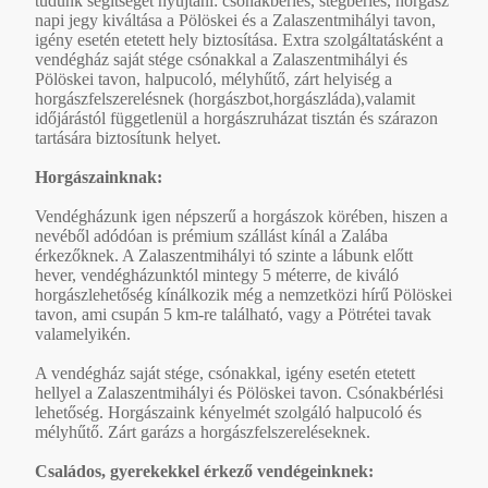
tudunk segítséget nyújtani: csónakbérlés, stégbérlés, horgász
napi jegy kiváltása a Pölöskei és a Zalaszentmihályi tavon,
igény esetén etetett hely biztosítása. Extra szolgáltatásként a
vendégház saját stége csónakkal a Zalaszentmihályi és
Pölöskei tavon, halpucoló, mélyhűtő, zárt helyiség a
horgászfelszerelésnek (horgászbot,horgászláda),valamit
időjárástól függetlenül a horgászruházat tisztán és szárazon
tartására biztosítunk helyet.
Horgászainknak:
Vendégházunk igen népszerű a horgászok körében, hiszen a
nevéből adódóan is prémium szállást kínál a Zalába
érkezőknek. A Zalaszentmihályi tó szinte a lábunk előtt
hever, vendégházunktól mintegy 5 méterre, de kiváló
horgászlehetőség kínálkozik még a nemzetközi hírű Pölöskei
tavon, ami csupán 5 km-re található, vagy a Pötrétei tavak
valamelyikén.
A vendégház saját stége, csónakkal, igény esetén etetett
hellyel a Zalaszentmihályi és Pölöskei tavon. Csónakbérlési
lehetőség. Horgászaink kényelmét szolgáló halpucoló és
mélyhűtő. Zárt garázs a horgászfelszereléseknek.
Családos, gyerekekkel érkező vendégeinknek: