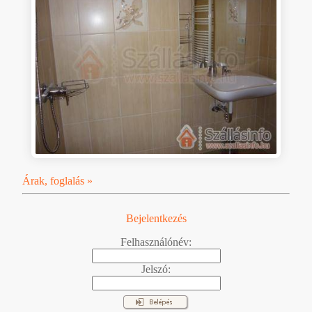
Árak, foglalás »
Bejelentkezés
Felhasználónév:
Jelszó: