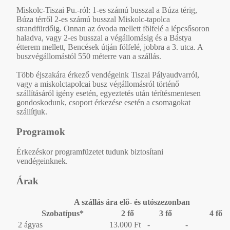
Miskolc-Tiszai Pu.-ról: 1-es számú busszal a Búza térig,
Búza térről 2-es számú busszal Miskolc-tapolca
strandfürdőig. Onnan az óvoda mellett fölfelé a lépcsősoron
haladva, vagy 2-es busszal a végállomásig és a Bástya
étterem mellett, Bencések útján fölfelé, jobbra a 3. utca. A
buszvégállomástól 550 méterre van a szállás.
Több éjszakára érkező vendégeink Tiszai Pályaudvarról,
vagy a miskolctapolcai busz végállomásról történő
szállításáról igény esetén, egyeztetés után térítésmentesen
gondoskodunk, csoport érkezése esetén a csomagokat
szállítjuk.
Programok
Érkezéskor programfüzetet tudunk biztosítani
vendégeinknek.
Árak
A szállás ára elő- és utószezonban
Szobatípus*
2 fő
3 fő
4 fő
2 ágyas
13.000 Ft
-
-