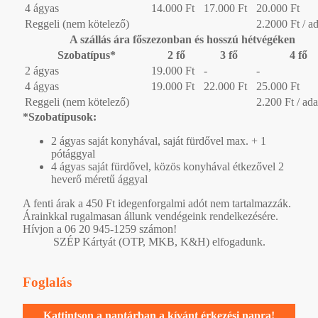
4 ágyas
14.000 Ft
17.000 Ft
20.000 Ft
Reggeli (nem kötelező)
2.2000 Ft / a
A szállás ára főszezonban és hosszú hétvégéken
Szobatípus*
2 fő
3 fő
4 fő
2 ágyas
19.000 Ft
-
-
4 ágyas
19.000 Ft
22.000 Ft
25.000 Ft
Reggeli (nem kötelező)
2.200 Ft / ad
*Szobatípusok:
2 ágyas saját konyhával, saját fürdővel max. + 1
pótággyal
4 ágyas saját fürdővel, közös konyhával étkezővel 2
heverő méretű ággyal
A fenti árak a 450 Ft idegenforgalmi adót nem tartalmazzák.
Árainkkal rugalmasan állunk vendégeink rendelkezésére.
Hívjon a 06 20 945-1259 számon!
SZÉP Kártyát (OTP, MKB, K&H) elfogadunk.
Foglalás
Kattintson a naptárban a kívánt érkezési napra!