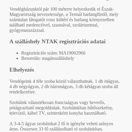
Vendégházunktól pár 100 méterre helyezkedik el Észak-
Magyarország nevezetessége, a Termál barlangfürdő, mely
számtalan látogatót vonz kültéri és barlang környezetben
található medencéivel, szaunával, szoláriummal,
gyógymasszázzsal.
A szálláshely NTAK regisztrációs adatai
Regisztrációs szám: MA19002966
Besorolás: magánszálláshely
Elhelyezés
Vendégeink 4 féle szoba közül választhatnak. 1 db ötágyas,
4 db négyágyas, 2 db háromágyas, 3 db kétágyas szoba áll
rendelkezésre.
Szobáink választékosan franciaágyas vagy heverős,
pótágyazható megoldásúak. Szobáinkban hűtőszekrény,
televízió, kábel TV, szintenként konyha használható.
A 3-4-5 ágyas szobáinkat 2 fő is igénybe veheti arányos
áron. Összesen 33 fő szállásolható el szobáinkban.