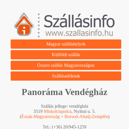
Magyar szálláshelyek
Külföldi szállás
Összes szállás Magyarországon
Szállásadóknak
Panoráma Vendégház
Szállás jellege: vendégház
3519
Miskolctapolca
, Nyitrai u. 5.
(
Észak-Magyarország
>
Borsod-Abaúj-Zemplén
)
Tel.: (+36) 20/945-1259