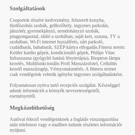
Szolgáltatások
Csoportok részére kedvezmény, felszerelt konyha,
fürdőszobás szobák, grillezőhely, ingyenes parkolás,
játszótér, gyermekjátszó, nemdohányzó szobák,
pingpongasztal, rádió a szobában, saját kert, szauna, TV a
szobában, Wi-Fi internet hozzáférés, zárt parkoló,
családbarát, bababarát, SZÉP kártya elfogadás.Fitnesz terem:
Kettler kardio gépek, kondicionáló gépek, Philips Vitae
Infraszauna (gyógyító hatású fényterápia), Bioptron lámpa
kezelés, Multifunkcionális Profi Masszázsfotel, Cellulitis
kezelő masszázsgép, Vérnyomásmérés. A fittness termet
csak vendégeink vehetik igénybe ingyenes szolgáltatásként.
Folyamatosan nyitva tartó recepciós szolgálat. Készséggel
adunk információt a környék nevezetességeiről,
eseményeiről.
Megközelíthetőség
Autóval érkező vendégeinknek a foglalás visszaigazolása
után telefonon vagy e-mailben tudunk részletes információt
nyújtani.