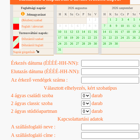
Foglaltsági naptár
2026 augusztus
2026 szeptember
H
K
Sz
Cs
P
Sz
V
H
K
Sz
Cs
P
Sz
Jelmagyarázat
1
2
1
2
3
4
5
(Részben) szabad
3
4
5
6
7
8
9
7
8
9
10
11
12
1
Foglalt / zárva tart
10
11
12
13
14
15
16
14
15
16
17
18
19
2
Turnusváltási napok:
17
18
19
20
21
22
23
21
22
23
24
25
26
2
Délutántól szabad
24
25
26
27
28
29
30
28
29
30
Délutántól foglalt
31
Naptár görgetôsáv
Érkezés dátuma (ÉÉÉÉ-HH-NN):
Elutazás dátuma (ÉÉÉÉ-HH-NN):
Az érkező vendégek száma :
Választott elhelyezés, kért szobatípus
4 ágyas családi szoba
darab
2 ágyas classic szoba
darab
2 ágyas stúdióapartman
darab
Kapcsolattartási adatok
A szállásfoglaló neve :
A szállásfoglaló címe :