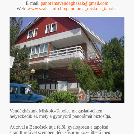
E-mail:
panoramavendeghazak@gmail.com
Web:
www.szallasinfo.hu/panorama_miskolc_tapolca
Vendégházunk Miskolc-Tapolca magaslati-telkén
helyezkedik el, mely a gyönyörű panorámát biztosítja.
Autóval a Bencések útja felől, gyalogosan a tapolcai
strandfürdővel szembeni lépcsősoron közelíthető meg.