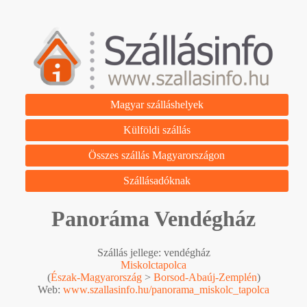
Magyar szálláshelyek
Külföldi szállás
Összes szállás Magyarországon
Szállásadóknak
Panoráma Vendégház
Szállás jellege: vendégház
Miskolctapolca
(
Észak-Magyarország
>
Borsod-Abaúj-Zemplén
)
Web:
www.szallasinfo.hu/panorama_miskolc_tapolca