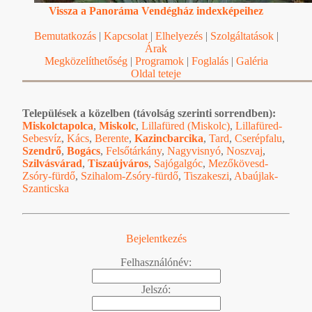
Vissza a Panoráma Vendégház indexképeihez
Bemutatkozás
|
Kapcsolat
|
Elhelyezés
|
Szolgáltatások
|
Árak
Megközelíthetőség
|
Programok
|
Foglalás
|
Galéria
Oldal teteje
Települések a közelben (távolság szerinti sorrendben):
Miskolctapolca
,
Miskolc
,
Lillafüred (Miskolc)
,
Lillafüred-
Sebesvíz
,
Kács
,
Berente
,
Kazincbarcika
,
Tard
,
Cserépfalu
,
Szendrő
,
Bogács
,
Felsőtárkány
,
Nagyvisnyó
,
Noszvaj
,
Szilvásvárad
,
Tiszaújváros
,
Sajógalgóc
,
Mezőkövesd-
Zsóry-fürdő
,
Szihalom-Zsóry-fürdő
,
Tiszakeszi
,
Abaújlak-
Szanticska
Bejelentkezés
Felhasználónév:
Jelszó: