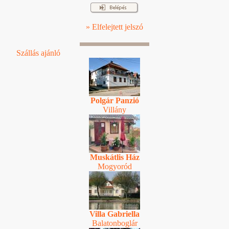
» Elfelejtett jelszó
Szállás ajánló
Polgár Panzió
Villány
Muskátlis Ház
Mogyoród
Villa Gabriella
Balatonboglár