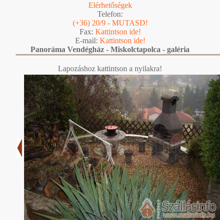
Elérhetőségek
Telefon:
(+36) 20/9 - MUTASD!
Fax:
Kattintson ide!
E-mail:
Kattintson ide!
Panoráma Vendégház - Miskolctapolca - galéria
Lapozáshoz kattintson a nyilakra!