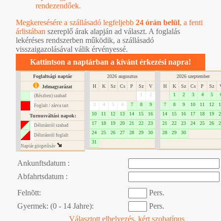
rendezendőek.
Megkeresésére a szállásadó legfeljebb
24 órán belül
, a
fenti
árlistában
szereplő árak alapján ad választ. A foglalás
lekéréses rendszerben működik, a szállásadó
visszaigazolásával válik érvényessé.
Kattintson a naptárban a kívánt érkezési napra!
Foglaltsági naptár
2026 augusztus
2026 szeptember
H
K
Sz
Cs
P
Sz
V
H
K
Sz
Cs
P
Sz
Jelmagyarázat
1
2
1
2
3
4
5
(Részben) szabad
3
4
5
6
7
8
9
7
8
9
10
11
12
1
Foglalt / zárva tart
10
11
12
13
14
15
16
14
15
16
17
18
19
2
Turnusváltási napok:
17
18
19
20
21
22
23
21
22
23
24
25
26
2
Délutántól szabad
24
25
26
27
28
29
30
28
29
30
Délutántól foglalt
31
Naptár görgetôsáv
Ankunftsdatum :
Abfahrtsdatum :
Felnõtt:
Pers.
Gyermek: (0 - 14 Jahre):
Pers.
Választott elhelyezés, kért szobatípus