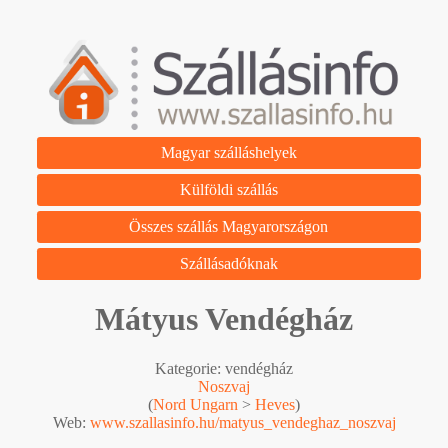
Magyar szálláshelyek
Külföldi szállás
Összes szállás Magyarországon
Szállásadóknak
Mátyus Vendégház
Kategorie: vendégház
Noszvaj
(
Nord Ungarn
>
Heves
)
Web:
www.szallasinfo.hu/matyus_vendeghaz_noszvaj