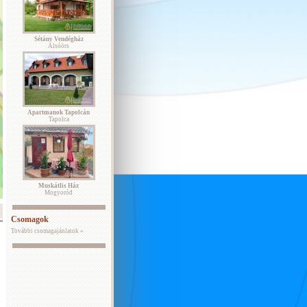
Sétány Vendégház
Alsóörs
Apartmanok Tapolcán
Tapolca
Muskátlis Ház
Mogyoród
Csomagok
További csomagajánlatok »