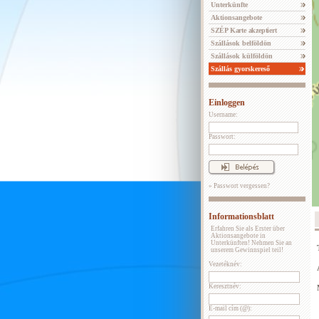
Unterkünfte
Aktionsangebote
SZÉP Karte akzeptiert
Szállások belföldön
Szállások külföldön
Szállás gyorskereső
Einloggen
Username:
Passwort:
» Passwort vergessen?
Informationsblatt
Erfahren Sie als Erster über
Aktionsangebote in
Unterkünften! Nehmen Sie an
unserem Gewinnspiel teil!
Vezetéknév:
Keresztnév:
E-mail cím (@):