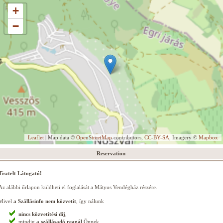
+
−
Leaflet
| Map data ©
OpenStreetMap
contributors,
CC-BY-SA
, Imagery ©
Mapbox
Reservation
Tisztelt Látogató!
Az alábbi űrlapon küldheti el foglalását a Mátyus Vendégház részére.
Mivel
a Szállásinfo nem közvetít
, így nálunk
nincs közvetítési díj
,
mindig
a szállásadó reagál
Önnek,