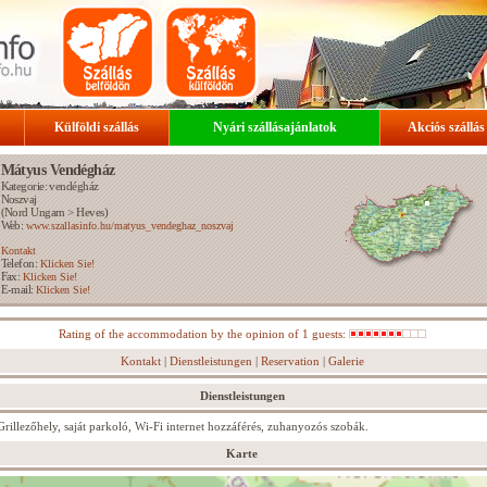
Külföldi szállás
Nyári szállásajánlatok
Akciós szállás
Mátyus Vendégház
Kategorie: vendégház
Noszvaj
(
Nord Ungarn
>
Heves
)
Web:
www.szallasinfo.hu/matyus_vendeghaz_noszvaj
Kontakt
Telefon:
Klicken Sie!
Fax:
Klicken Sie!
E-mail:
Klicken Sie!
Rating of the accommodation by the opinion of 1 guests:
Kontakt
|
Dienstleistungen
|
Reservation
|
Galerie
Dienstleistungen
Grillezőhely, saját parkoló, Wi-Fi internet hozzáférés, zuhanyozós szobák.
Karte