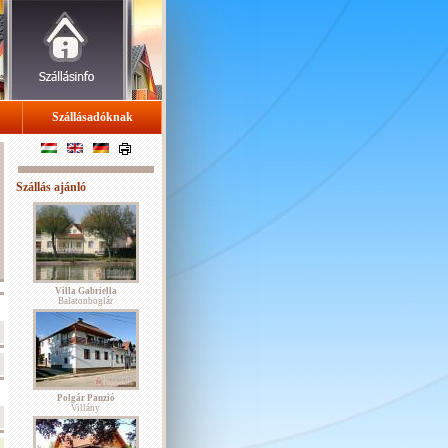
Szállásadóknak
Szállás ajánló
Villa Gabriella
Balatonboglár
Polgár Panzió
Villány