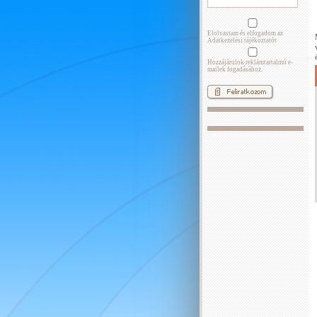
Elolvastam és elfogadom az
Adatkezelési tájékoztatót
Hozzájárulok reklámtartalmú e-
mailek fogadásához.