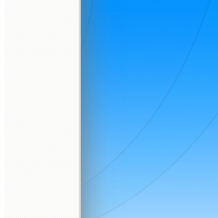
d
2026 október
2026 november
2026 december
K
Sz
Cs
P
Sz
V
H
K
Sz
Cs
P
Sz
V
H
K
Sz
Cs
P
Sz
V
H
K
1
2
3
4
1
1
2
3
4
5
6
6
7
8
9
10
11
2
3
4
5
6
7
8
7
8
9
10
11
12
13
4
5
13
14
15
16
17
18
9
10
11
12
13
14
15
14
15
16
17
18
19
20
11
12
20
21
22
23
24
25
16
17
18
19
20
21
22
21
22
23
24
25
26
27
18
19
27
28
29
30
31
23
24
25
26
27
28
29
28
29
30
31
25
26
30