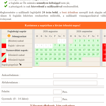
a foglalás az Ön számára
semmilyen költséggel
nem jár,
a pénzügyek is csak
közvetlenül a szállásadóval
rendezendőek.
Megkeresésére a szállásadó legfeljebb
24 órán belül
, a
fenti árlistában
szereplő árak alapján a
választ. A foglalás lekéréses rendszerben működik, a szállásadó visszaigazolásával válik
érvényessé.
Kattintson a naptárban a kívánt érkezési napra!
Foglaltsági naptár
2026 augusztus
2026 szeptember
H
K
Sz
Cs
P
Sz
V
H
K
Sz
Cs
P
Sz
V
H
Jelmagyarázat
1
2
1
2
3
4
5
6
(Részben) szabad
3
4
5
6
7
8
9
7
8
9
10
11
12
13
5
Foglalt / zárva tart
10
11
12
13
14
15
16
14
15
16
17
18
19
20
12
Turnusváltási napok:
17
18
19
20
21
22
23
21
22
23
24
25
26
27
19
Délutántól szabad
24
25
26
27
28
29
30
28
29
30
26
Délutántól foglalt
31
Naptár görgetôsáv
Ankunftsdatum :
Abfahrtsdatum :
Felnõtt:
Pers.
Gyermek: (0 - 14 Jahre):
Pers.
Választott elhelyezés, kért szobatípus