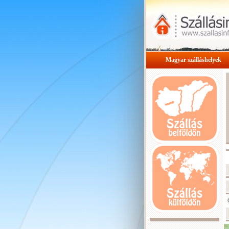
Magyar szálláshelyek