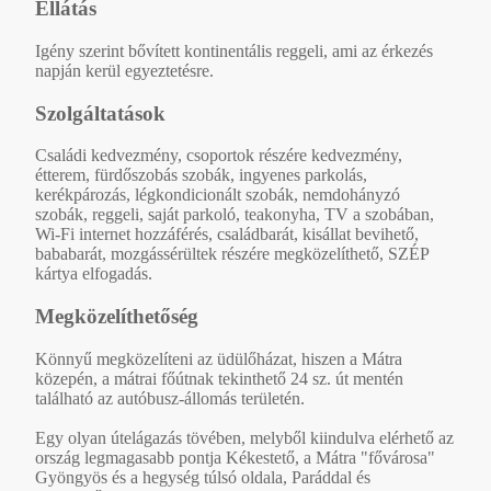
Ellátás
Igény szerint bővített kontinentális reggeli, ami az érkezés
napján kerül egyeztetésre.
Szolgáltatások
Családi kedvezmény, csoportok részére kedvezmény,
étterem, fürdőszobás szobák, ingyenes parkolás,
kerékpározás, légkondicionált szobák, nemdohányzó
szobák, reggeli, saját parkoló, teakonyha, TV a szobában,
Wi-Fi internet hozzáférés, családbarát, kisállat bevihető,
bababarát, mozgássérültek részére megközelíthető, SZÉP
kártya elfogadás.
Megközelíthetőség
Könnyű megközelíteni az üdülőházat, hiszen a Mátra
közepén, a mátrai főútnak tekinthető 24 sz. út mentén
található az autóbusz-állomás területén.
Egy olyan útelágazás tövében, melyből kiindulva elérhető az
ország legmagasabb pontja Kékestető, a Mátra "fővárosa"
Gyöngyös és a hegység túlsó oldala, Paráddal és