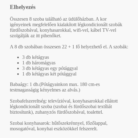
Elhelyezés
Összesen 8 szoba található az üdülőházban. A kor
igényeinek megfelelően kialakított légkondicionált szobák
fürdőszobával, konyhasarokkal, wifi-vel, kábel TV-vel
szolgálják az itt pihenőket.
A 8 db szobában összesen 22 + 1 fő helyezhető el. A szobák:
3 db kétágyas
1 db háromágyas
3 db kétágyas egy pótággyal
1 db kétágyas két pótággyal
Babaágy: 1 db.(Pótágyainkon max. 180 cm-es
testmagasságig kényelmes az alvás.)
Szobafelszereltség: televízióval, konyhasarokkal ellátott
légkondicionált szoba (szobai és fürdőszobai textíliát
biztosítunk), zuhanyzós fürdőszobával, toalettel.
Szobai konyhasarok: hűtőszekrénnyel, főzőlappal,
mosogatóval, konyhai eszközökkel felszerelt.