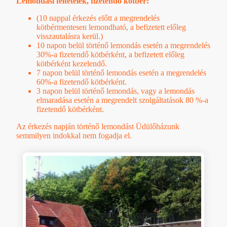
Lemondási feltételek, fizetendő kötbér:
(10 nappal érkezés előtt a megrendelés
kötbérmentesen lemondható, a befizetett előleg
visszautalásra kerül.)
10 napon belül történő lemondás esetén a megrendelés
30%-a fizetendő kötbérként, a befizetett előleg
kötbérként kezelendő.
7 napon belül történő lemondás esetén a megrendelés
60%-a fizetendő kötbérként.
3 napon belül történő lemondás, vagy a lemondás
elmaradása esetén a megrendelt szolgáltatások 80 %-a
fizetendő kötbérként.
Az érkezés napján történő lemondást Üdülőházunk
semmilyen indokkal nem fogadja el.