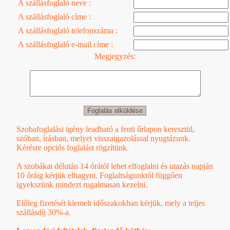
A szállásfoglaló neve :
A szállásfoglaló címe :
A szállásfoglaló telefonszáma :
A szállásfoglaló e-mail címe :
Megjegyzés:
Szobafoglalási igény leadható a fenti űrlapon keresztül,
szóban, írásban, melyet visszaigazolással nyugtázunk.
Kérésre opciós foglalást rögzítünk.
A szobákat délután 14 órától lehet elfoglalni és utazás napján
10 óráig kérjük elhagyni. Foglaltságunktól függően
igyekszünk mindezt rugalmasan kezelni.
Előleg fizetését kiemelt időszakokban kérjük, mely a teljes
szállásdíj 30%-a.