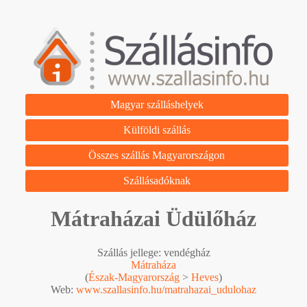
Magyar szálláshelyek
Külföldi szállás
Összes szállás Magyarországon
Szállásadóknak
Mátraházai Üdülőház
Szállás jellege: vendégház
Mátraháza
(
Észak-Magyarország
>
Heves
)
Web:
www.szallasinfo.hu/matrahazai_udulohaz