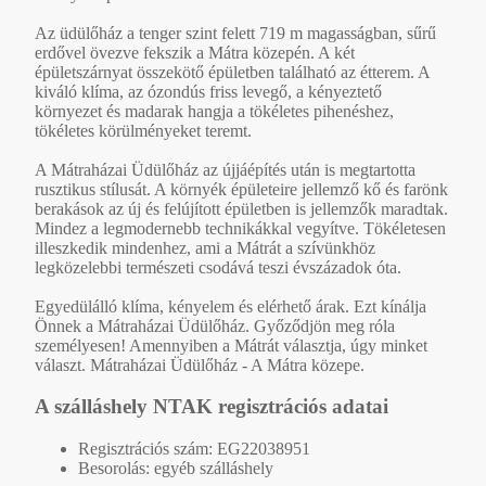
Az üdülőház a tenger szint felett 719 m magasságban, sűrű
erdővel övezve fekszik a Mátra közepén. A két
épületszárnyat összekötő épületben található az étterem. A
kiváló klíma, az ózondús friss levegő, a kényeztető
környezet és madarak hangja a tökéletes pihenéshez,
tökéletes körülményeket teremt.
A Mátraházai Üdülőház az újjáépítés után is megtartotta
rusztikus stílusát. A környék épületeire jellemző kő és farönk
berakások az új és felújított épületben is jellemzők maradtak.
Mindez a legmodernebb technikákkal vegyítve. Tökéletesen
illeszkedik mindenhez, ami a Mátrát a szívünkhöz
legközelebbi természeti csodává teszi évszázadok óta.
Egyedülálló klíma, kényelem és elérhető árak. Ezt kínálja
Önnek a Mátraházai Üdülőház. Győződjön meg róla
személyesen! Amennyiben a Mátrát választja, úgy minket
választ. Mátraházai Üdülőház - A Mátra közepe.
A szálláshely NTAK regisztrációs adatai
Regisztrációs szám: EG22038951
Besorolás: egyéb szálláshely