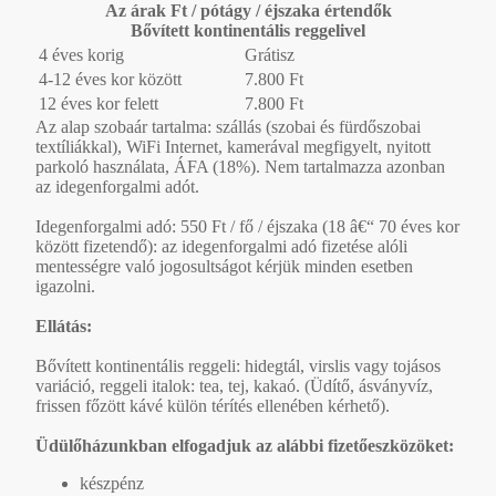
Az árak Ft / pótágy / éjszaka értendők
Bővített kontinentális reggelivel
4 éves korig
Grátisz
4-12 éves kor között
7.800 Ft
12 éves kor felett
7.800 Ft
Az alap szobaár tartalma: szállás (szobai és fürdőszobai
textíliákkal), WiFi Internet, kamerával megfigyelt, nyitott
parkoló használata, ÁFA (18%). Nem tartalmazza azonban
az idegenforgalmi adót.
Idegenforgalmi adó: 550 Ft / fő / éjszaka (18 â€“ 70 éves kor
között fizetendő): az idegenforgalmi adó fizetése alóli
mentességre való jogosultságot kérjük minden esetben
igazolni.
Ellátás:
Bővített kontinentális reggeli: hidegtál, virslis vagy tojásos
variáció, reggeli italok: tea, tej, kakaó. (Üdítő, ásványvíz,
frissen főzött kávé külön térítés ellenében kérhető).
Üdülőházunkban elfogadjuk az alábbi fizetőeszközöket:
készpénz