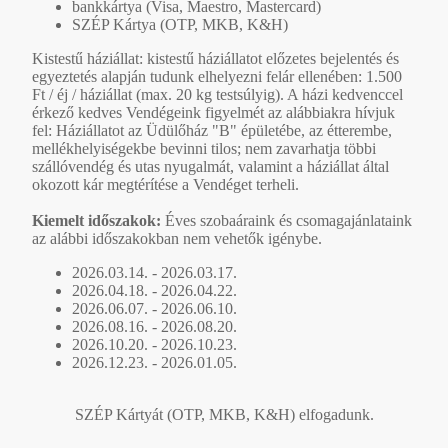
bankkártya (Visa, Maestro, Mastercard)
SZÉP Kártya (OTP, MKB, K&H)
Kistestű háziállat: kistestű háziállatot előzetes bejelentés és
egyeztetés alapján tudunk elhelyezni felár ellenében: 1.500
Ft / éj / háziállat (max. 20 kg testsúlyig). A házi kedvenccel
érkező kedves Vendégeink figyelmét az alábbiakra hívjuk
fel: Háziállatot az Üdülőház "B" épületébe, az étterembe,
mellékhelyiségekbe bevinni tilos; nem zavarhatja többi
szállóvendég és utas nyugalmát, valamint a háziállat által
okozott kár megtérítése a Vendéget terheli.
Kiemelt időszakok:
Éves szobaáraink és csomagajánlataink
az alábbi időszakokban nem vehetők igénybe.
2026.03.14. - 2026.03.17.
2026.04.18. - 2026.04.22.
2026.06.07. - 2026.06.10.
2026.08.16. - 2026.08.20.
2026.10.20. - 2026.10.23.
2026.12.23. - 2026.01.05.
SZÉP Kártyát (OTP, MKB, K&H) elfogadunk.