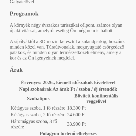
Galyatetővel.
Programok
A környék négy évszakos turisztikai célpont, számos olyan
új aktivitással, amelyről esetleg Ön még nem is hallott.
A sípályáktól a 3D mozin keresztül a kalandparkig, hozzánk
minden közel van. Túraútvonalak, megnyugtató csörgedező
patakok, és minden olyan természetközeli élmény, amely a
kor és az Ön igényeinek megfelel.
Árak
Érvényes: 2026., kiemelt időszakok kivételével
Napi szobaárak Az árak Ft / szoba / éj értendők
Bővített kontinentális
Szobatípus
reggelivel
Kétágyas szoba, 1 fő részére
18.300 Ft
Kétágyas szoba, 2 fő részére
24.600 Ft
Háromágyas szoba, 3 fő
33.900 Ft
részére
Pótágyon történő elhelyezés