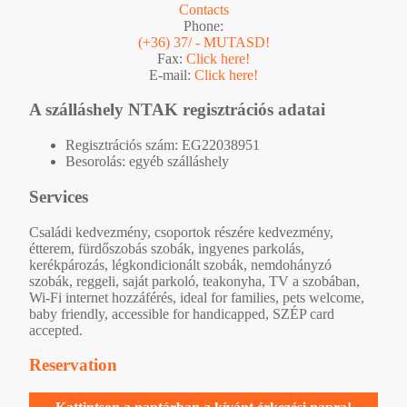
Contacts
Phone:
(+36) 37/ - MUTASD!
Fax:
Click here!
E-mail:
Click here!
A szálláshely NTAK regisztrációs adatai
Regisztrációs szám: EG22038951
Besorolás: egyéb szálláshely
Services
Családi kedvezmény, csoportok részére kedvezmény,
étterem, fürdőszobás szobák, ingyenes parkolás,
kerékpározás, légkondicionált szobák, nemdohányzó
szobák, reggeli, saját parkoló, teakonyha, TV a szobában,
Wi-Fi internet hozzáférés, ideal for families, pets welcome,
baby friendly, accessible for handicapped, SZÉP card
accepted.
Reservation