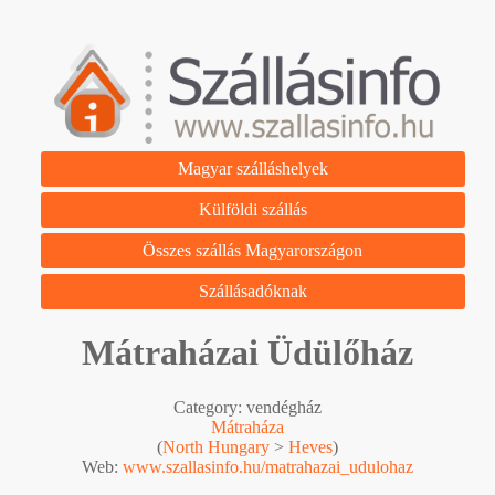
Magyar szálláshelyek
Külföldi szállás
Összes szállás Magyarországon
Szállásadóknak
Mátraházai Üdülőház
Category: vendégház
Mátraháza
(
North Hungary
>
Heves
)
Web:
www.szallasinfo.hu/matrahazai_udulohaz