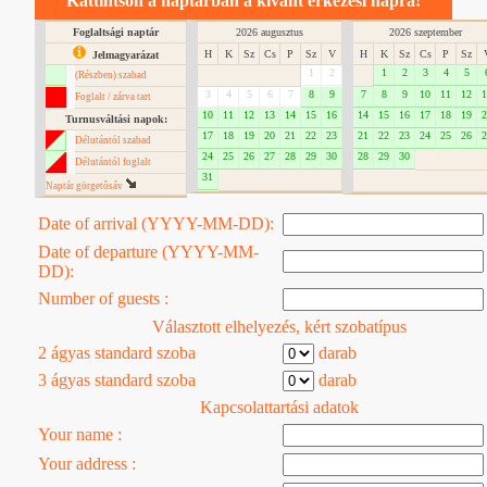
Kattintson a naptárban a kívánt érkezési napra!
Foglaltsági naptár
2026 augusztus
2026 szeptember
H
K
Sz
Cs
P
Sz
V
H
K
Sz
Cs
P
Sz
Jelmagyarázat
1
2
1
2
3
4
5
(Részben) szabad
3
4
5
6
7
8
9
7
8
9
10
11
12
1
Foglalt / zárva tart
10
11
12
13
14
15
16
14
15
16
17
18
19
2
Turnusváltási napok:
17
18
19
20
21
22
23
21
22
23
24
25
26
2
Délutántól szabad
24
25
26
27
28
29
30
28
29
30
Délutántól foglalt
31
Naptár görgetôsáv
Date of arrival (YYYY-MM-DD):
Date of departure (YYYY-MM-
DD):
Number of guests :
Választott elhelyezés, kért szobatípus
2 ágyas standard szoba
darab
3 ágyas standard szoba
darab
Kapcsolattartási adatok
Your name :
Your address :