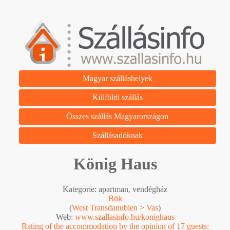
Magyar szálláshelyek
Külföldi szállás
Összes szállás Magyarországon
Szállásadóknak
König Haus
Kategorie: apartman, vendégház
Bük
(
West Transdanubien
>
Vas
)
Web:
www.szallasinfo.hu/konighaus
Rating of the accommodation by the opinion of 17 guests: