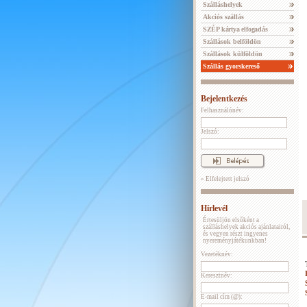
Szálláshelyek
Akciós szállás
SZÉP kártya elfogadás
Szállások belföldön
Szállások külföldön
Szállás gyorskereső
Bejelentkezés
Felhasználónév:
Jelszó:
» Elfelejtett jelszó
Hírlevél
Értesüljön elsőként a
szálláshelyek akciós ajánlatairól,
és vegyen részt ingyenes
nyereményjátékunkban!
Vezetéknév:
Keresztnév:
E-mail cím (@):