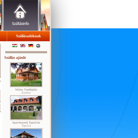
Szállásadóknak
Szállás ajánló
Sétány Vendégház
Alsóörs
Apartmanok Tapolcán
Tapolca