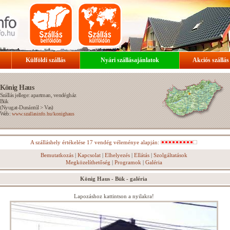
Külföldi szállás
Nyári szállásajánlatok
Akciós szállás
König Haus
Szállás jellege: apartman, vendégház
Bük
(
Nyugat-Dunántúl
>
Vas
)
Web:
www.szallasinfo.hu/konighaus
A szálláshely értékelése 17 vendég véleménye alapján:
Bemutatkozás
|
Kapcsolat
|
Elhelyezés
|
Ellátás
|
Szolgáltatások
Megközelíthetőség
|
Programok
|
Galéria
König Haus - Bük - galéria
Lapozáshoz kattintson a nyilakra!