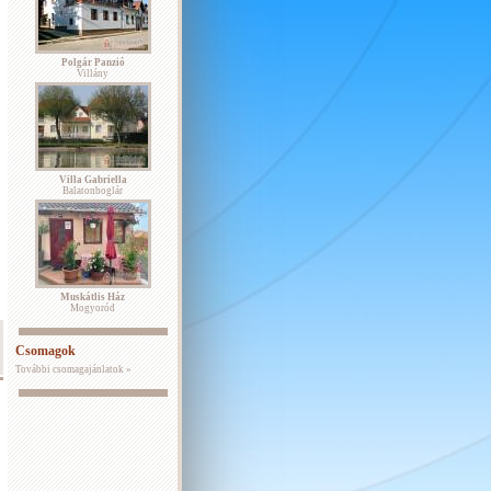
Polgár Panzió
Villány
Villa Gabriella
Balatonboglár
Muskátlis Ház
Mogyoród
Csomagok
További csomagajánlatok »