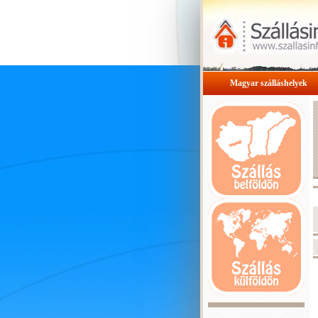
Magyar szálláshelyek