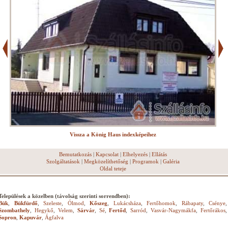
Vissza a König Haus indexképeihez
Bemutatkozás
|
Kapcsolat
|
Elhelyezés
|
Ellátás
Szolgáltatások
|
Megközelíthetőség
|
Programok
|
Galéria
Oldal teteje
Települések a közelben (távolság szerinti sorrendben):
Bük
,
Bükfürdő
,
Szeleste
,
Ólmod
,
Kőszeg
,
Lukácsháza
,
Fertőhomok
,
Rábapaty
,
Csénye
,
Szombathely
,
Hegykő
,
Velem
,
Sárvár
,
Sé
,
Fertőd
,
Sarród
,
Vasvár-Nagymákfa
,
Fertőrákos
,
Sopron
,
Kapuvár
,
Ágfalva